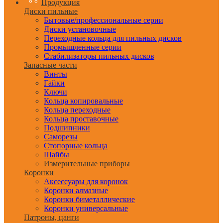
Продукция
Диски пильные
Бытовые/профессиональные серии
Диски установочные
Переходные кольца для пильных дисков
Промышленные серии
Стабилизаторы пильных дисков
Запасные части
Винты
Гайки
Ключи
Кольца копировальные
Кольца переходные
Кольца проставочные
Подшипники
Саморезы
Стопорные кольца
Шайбы
Измерительные приборы
Коронки
Аксессуары для коронок
Коронки алмазные
Коронки биметаллические
Коронки универсальные
Патроны, цанги