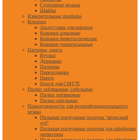
Стопорные кольца
Шайбы
Измерительные приборы
Коронки
Аксессуары для коронок
Коронки алмазные
Коронки биметаллические
Коронки универсальные
Патроны, цанги
Втулки
Державки
Патроны
Переходники
Цанги
Цанги для CMT7E
Пилки лобзиковые, сабельные
Пилки лобзиковые
Пилки сабельные
Принадлежности для мультифункционального
резака
Пильные погружные полотна "японский
зуб"
Пильные погружные полотна для обработки
древесины
Пильные погружные полотна для обработки