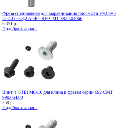
Фреза специальная для выравнивания плоскости Z=2 S=8
D=40 I=7/8,2 A=40° RH CMT S922.04066
6 351 р.
Подобрать аналог
Винт 4_STEI M8x16 для клина к фрезам серии 692 CMT
990.064.00
359 р.
Подобрать аналог