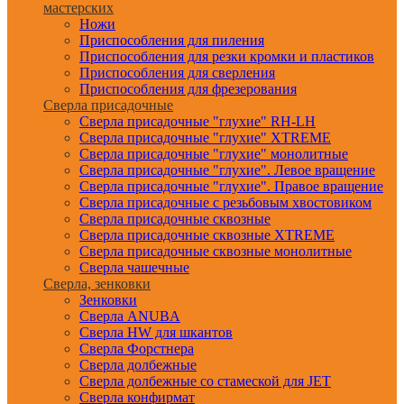
мастерских
Ножи
Приспособления для пиления
Приспособления для резки кромки и пластиков
Приспособления для сверления
Приспособления для фрезерования
Сверла присадочные
Сверла присадочные "глухие" RH-LH
Сверла присадочные "глухие" XTREME
Сверла присадочные "глухие" монолитные
Сверла присадочные "глухие". Левое вращение
Сверла присадочные "глухие". Правое вращение
Сверла присадочные с резьбовым хвостовиком
Сверла присадочные сквозные
Сверла присадочные сквозные XTREME
Сверла присадочные сквозные монолитные
Сверла чашечные
Сверла, зенковки
Зенковки
Сверла ANUBA
Сверла HW для шкантов
Сверла Форстнера
Сверла долбежные
Сверла долбежные со стамеской для JET
Сверла конфирмат