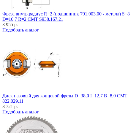
Фреза внутр.радиус R=2 (подшипник 791.003.00 - металл) S=8
D=16,7 R=2 CMT S938.167.21
3 955 р.
Подобрать аналог
Диск пазовый для концевой фрезы D=38,0 I=12,7 B=8,0 CMT
822.029.11
3 721 р.
Подобрать аналог