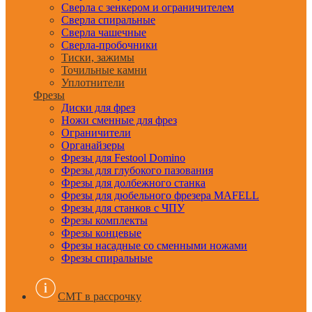
Сверла с зенкером и ограничителем
Сверла спиральные
Сверла чашечные
Сверла-пробочники
Тиски, зажимы
Точильные камни
Уплотнители
Фрезы
Диски для фрез
Ножи сменные для фрез
Ограничители
Органайзеры
Фрезы для Festool Domino
Фрезы для глубокого пазования
Фрезы для долбежного станка
Фрезы для дюбельного фрезера MAFELL
Фрезы для станков с ЧПУ
Фрезы комплекты
Фрезы концевые
Фрезы насадные со сменными ножами
Фрезы спиральные
CMT в рассрочку