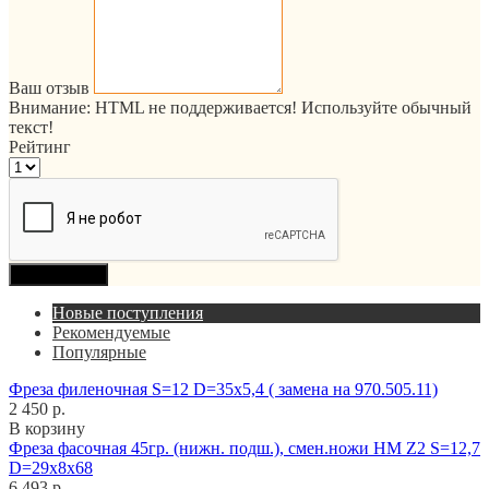
Ваш отзыв
Внимание:
HTML не поддерживается! Используйте обычный
текст!
Рейтинг
Продолжить
Новые поступления
Рекомендуемые
Популярные
Фреза филеночная S=12 D=35x5,4 ( замена на 970.505.11)
2 450 р.
В корзину
Фреза фасочная 45гр. (нижн. подш.), смен.ножи HM Z2 S=12,7
D=29x8x68
6 493 р.