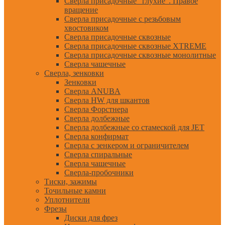
Сверла присадочные "глухие". Правое
вращение
Сверла присадочные с резьбовым
хвостовиком
Сверла присадочные сквозные
Сверла присадочные сквозные XTREME
Сверла присадочные сквозные монолитные
Сверла чашечные
Сверла, зенковки
Зенковки
Сверла ANUBA
Сверла HW для шкантов
Сверла Форстнера
Сверла долбежные
Сверла долбежные со стамеской для JET
Сверла конфирмат
Сверла с зенкером и ограничителем
Сверла спиральные
Сверла чашечные
Сверла-пробочники
Тиски, зажимы
Точильные камни
Уплотнители
Фрезы
Диски для фрез