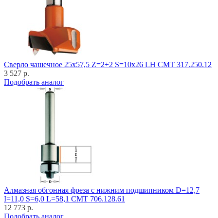
Cверло чашечное 25x57,5 Z=2+2 S=10x26 LH CMT 317.250.12
3 527 р.
Подобрать аналог
Алмазная обгонная фреза с нижним подшипником D=12,7
I=11,0 S=6,0 L=58,1 CMT 706.128.61
12 773 р.
Подобрать аналог