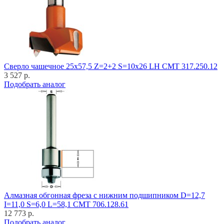
Cверло чашечное 25x57,5 Z=2+2 S=10x26 LH CMT 317.250.12
3 527 р.
Подобрать аналог
Алмазная обгонная фреза с нижним подшипником D=12,7
I=11,0 S=6,0 L=58,1 CMT 706.128.61
12 773 р.
Подобрать аналог