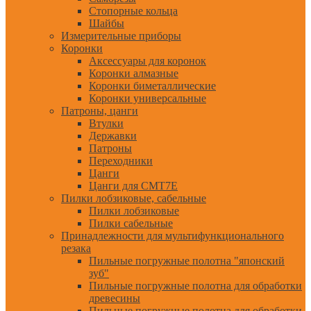
Стопорные кольца
Шайбы
Измерительные приборы
Коронки
Аксессуары для коронок
Коронки алмазные
Коронки биметаллические
Коронки универсальные
Патроны, цанги
Втулки
Державки
Патроны
Переходники
Цанги
Цанги для CMT7E
Пилки лобзиковые, сабельные
Пилки лобзиковые
Пилки сабельные
Принадлежности для мультифункционального
резака
Пильные погружные полотна "японский
зуб"
Пильные погружные полотна для обработки
древесины
Пильные погружные полотна для обработки