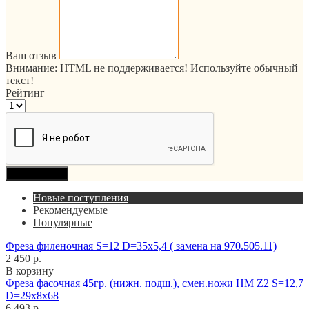
Ваш отзыв
Внимание:
HTML не поддерживается! Используйте обычный
текст!
Рейтинг
Продолжить
Новые поступления
Рекомендуемые
Популярные
Фреза филеночная S=12 D=35x5,4 ( замена на 970.505.11)
2 450 р.
В корзину
Фреза фасочная 45гр. (нижн. подш.), смен.ножи HM Z2 S=12,7
D=29x8x68
6 493 р.