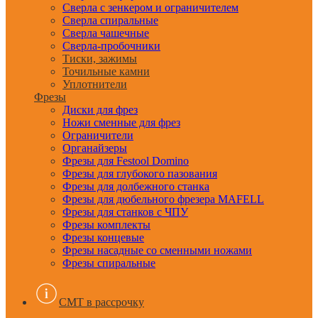
Сверла с зенкером и ограничителем
Сверла спиральные
Сверла чашечные
Сверла-пробочники
Тиски, зажимы
Точильные камни
Уплотнители
Фрезы
Диски для фрез
Ножи сменные для фрез
Ограничители
Органайзеры
Фрезы для Festool Domino
Фрезы для глубокого пазования
Фрезы для долбежного станка
Фрезы для дюбельного фрезера MAFELL
Фрезы для станков с ЧПУ
Фрезы комплекты
Фрезы концевые
Фрезы насадные со сменными ножами
Фрезы спиральные
CMT в рассрочку