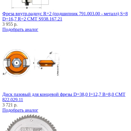
Фреза внутр.радиус R=2 (подшипник 791.003.00 - металл) S=8
D=16,7 R=2 CMT S938.167.21
3 955 р.
Подобрать аналог
Диск пазовый для концевой фрезы D=38,0 I=12,7 B=8,0 CMT
822.029.11
3 721 р.
Подобрать аналог