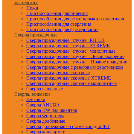
мастерских
Ножи
Приспособления для пиления
Приспособления для резки кромки и пластиков
Приспособления для сверления
Приспособления для фрезерования
Сверла присадочные
Сверла присадочные "глухие" RH-LH
Сверла присадочные "глухие" XTREME
Сверла присадочные "глухие" монолитные
Сверла присадочные "глухие". Левое вращение
Сверла присадочные "глухие". Правое вращение
Сверла присадочные с резьбовым хвостовиком
Сверла присадочные сквозные
Сверла присадочные сквозные XTREME
Сверла присадочные сквозные монолитные
Сверла чашечные
Сверла, зенковки
Зенковки
Сверла ANUBA
Сверла HW для шкантов
Сверла Форстнера
Сверла долбежные
Сверла долбежные со стамеской для JET
Сверла конфирмат