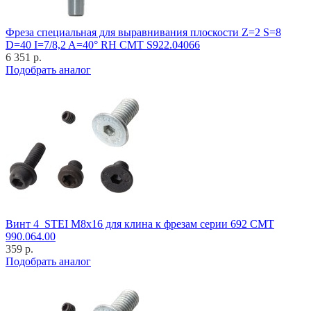
Фреза специальная для выравнивания плоскости Z=2 S=8
D=40 I=7/8,2 A=40° RH CMT S922.04066
6 351 р.
Подобрать аналог
Винт 4_STEI M8x16 для клина к фрезам серии 692 CMT
990.064.00
359 р.
Подобрать аналог