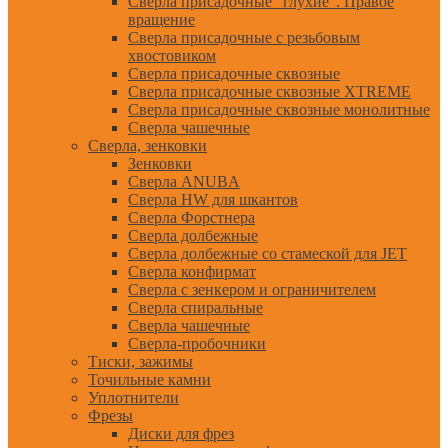
Сверла присадочные "глухие". Правое
вращение
Сверла присадочные с резьбовым
хвостовиком
Сверла присадочные сквозные
Сверла присадочные сквозные XTREME
Сверла присадочные сквозные монолитные
Сверла чашечные
Сверла, зенковки
Зенковки
Сверла ANUBA
Сверла HW для шкантов
Сверла Форстнера
Сверла долбежные
Сверла долбежные со стамеской для JET
Сверла конфирмат
Сверла с зенкером и ограничителем
Сверла спиральные
Сверла чашечные
Сверла-пробочники
Тиски, зажимы
Точильные камни
Уплотнители
Фрезы
Диски для фрез