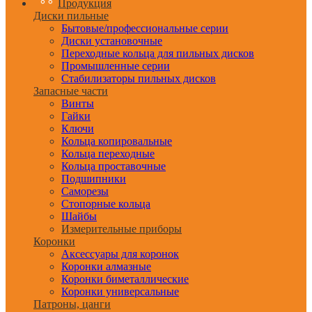
Продукция
Диски пильные
Бытовые/профессиональные серии
Диски установочные
Переходные кольца для пильных дисков
Промышленные серии
Стабилизаторы пильных дисков
Запасные части
Винты
Гайки
Ключи
Кольца копировальные
Кольца переходные
Кольца проставочные
Подшипники
Саморезы
Стопорные кольца
Шайбы
Измерительные приборы
Коронки
Аксессуары для коронок
Коронки алмазные
Коронки биметаллические
Коронки универсальные
Патроны, цанги