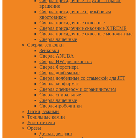
Сверла присадочные "глухие". Правое
вращение
Сверла присадочные с резьбовым
хвостовиком
Сверла присадочные сквозные
Сверла присадочные сквозные XTREME
Сверла присадочные сквозные монолитные
Сверла чашечные
Сверла, зенковки
Зенковки
Сверла ANUBA
Сверла HW для шкантов
Сверла Форстнера
Сверла долбежные
Сверла долбежные со стамеской для JET
Сверла конфирмат
Сверла с зенкером и ограничителем
Сверла спиральные
Сверла чашечные
Сверла-пробочники
Тиски, зажимы
Точильные камни
Уплотнители
Фрезы
Диски для фрез