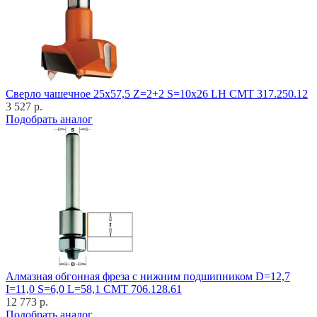
Cверло чашечное 25x57,5 Z=2+2 S=10x26 LH CMT 317.250.12
3 527 р.
Подобрать аналог
Алмазная обгонная фреза с нижним подшипником D=12,7
I=11,0 S=6,0 L=58,1 CMT 706.128.61
12 773 р.
Подобрать аналог