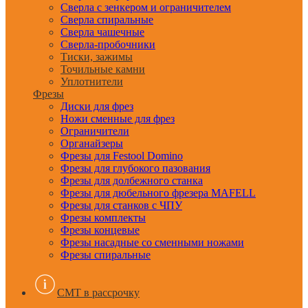
Сверла с зенкером и ограничителем
Сверла спиральные
Сверла чашечные
Сверла-пробочники
Тиски, зажимы
Точильные камни
Уплотнители
Фрезы
Диски для фрез
Ножи сменные для фрез
Ограничители
Органайзеры
Фрезы для Festool Domino
Фрезы для глубокого пазования
Фрезы для долбежного станка
Фрезы для дюбельного фрезера MAFELL
Фрезы для станков с ЧПУ
Фрезы комплекты
Фрезы концевые
Фрезы насадные со сменными ножами
Фрезы спиральные
CMT в рассрочку