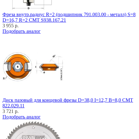
Фреза внутр.радиус R=2 (подшипник 791.003.00 - металл) S=8
D=16,7 R=2 CMT S938.167.21
3 955 р.
Подобрать аналог
Диск пазовый для концевой фрезы D=38,0 I=12,7 B=8,0 CMT
822.029.11
3 721 р.
Подобрать аналог