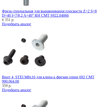
Фреза специальная для выравнивания плоскости Z=2 S=8
D=40 I=7/8,2 A=40° RH CMT S922.04066
6 351 р.
Подобрать аналог
Винт 4_STEI M8x16 для клина к фрезам серии 692 CMT
990.064.00
359 р.
Подобрать аналог