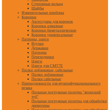
Стопорные кольца
Шайбы
Измерительные приборы
Коронки
Аксессуары для коронок
Коронки алмазные
Коронки биметаллические
Коронки универсальные
Патроны, цанги
Втулки
Державки
Патроны
Переходники
Цанги
Цанги для CMT7E
Пилки лобзиковые, сабельные
Пилки лобзиковые
Пилки сабельные
Принадлежности для мультифункционального
резака
Пильные погружные полотна "японский
зуб"
Пильные погружные полотна для обработки
древесины
Пильные погружные полотна для обработки