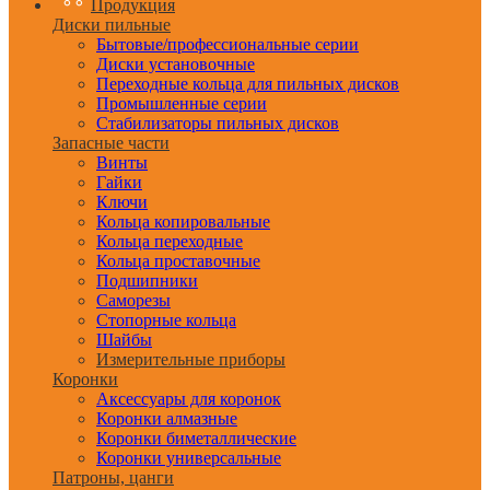
Продукция
Диски пильные
Бытовые/профессиональные серии
Диски установочные
Переходные кольца для пильных дисков
Промышленные серии
Стабилизаторы пильных дисков
Запасные части
Винты
Гайки
Ключи
Кольца копировальные
Кольца переходные
Кольца проставочные
Подшипники
Саморезы
Стопорные кольца
Шайбы
Измерительные приборы
Коронки
Аксессуары для коронок
Коронки алмазные
Коронки биметаллические
Коронки универсальные
Патроны, цанги