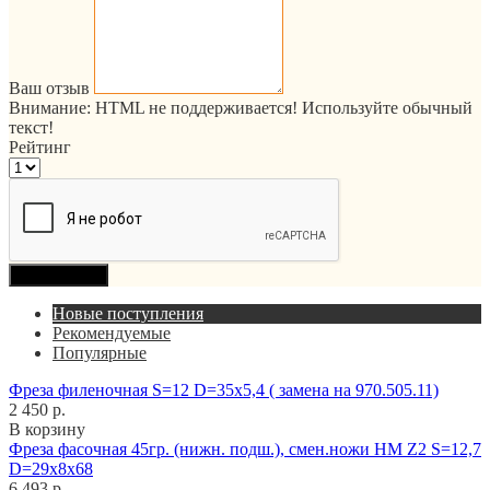
Ваш отзыв
Внимание:
HTML не поддерживается! Используйте обычный
текст!
Рейтинг
Продолжить
Новые поступления
Рекомендуемые
Популярные
Фреза филеночная S=12 D=35x5,4 ( замена на 970.505.11)
2 450 р.
В корзину
Фреза фасочная 45гр. (нижн. подш.), смен.ножи HM Z2 S=12,7
D=29x8x68
6 493 р.