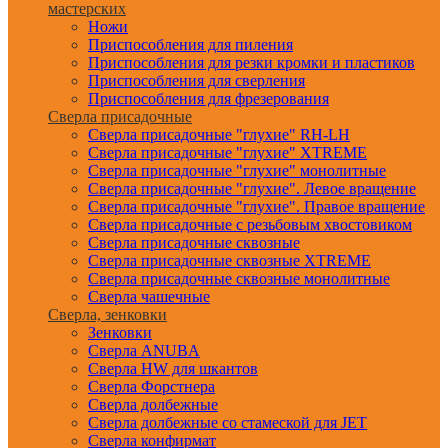
мастерских
Ножи
Приспособления для пиления
Приспособления для резки кромки и пластиков
Приспособления для сверления
Приспособления для фрезерования
Сверла присадочные
Сверла присадочные "глухие" RH-LH
Сверла присадочные "глухие" XTREME
Сверла присадочные "глухие" монолитные
Сверла присадочные "глухие". Левое вращение
Сверла присадочные "глухие". Правое вращение
Сверла присадочные с резьбовым хвостовиком
Сверла присадочные сквозные
Сверла присадочные сквозные XTREME
Сверла присадочные сквозные монолитные
Сверла чашечные
Сверла, зенковки
Зенковки
Сверла ANUBA
Сверла HW для шкантов
Сверла Форстнера
Сверла долбежные
Сверла долбежные со стамеской для JET
Сверла конфирмат