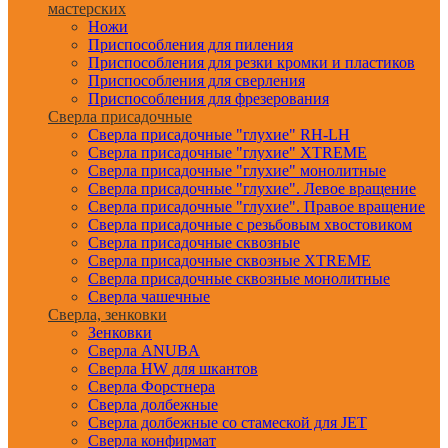
мастерских
Ножи
Приспособления для пиления
Приспособления для резки кромки и пластиков
Приспособления для сверления
Приспособления для фрезерования
Сверла присадочные
Сверла присадочные "глухие" RH-LH
Сверла присадочные "глухие" XTREME
Сверла присадочные "глухие" монолитные
Сверла присадочные "глухие". Левое вращение
Сверла присадочные "глухие". Правое вращение
Сверла присадочные с резьбовым хвостовиком
Сверла присадочные сквозные
Сверла присадочные сквозные XTREME
Сверла присадочные сквозные монолитные
Сверла чашечные
Сверла, зенковки
Зенковки
Сверла ANUBA
Сверла HW для шкантов
Сверла Форстнера
Сверла долбежные
Сверла долбежные со стамеской для JET
Сверла конфирмат