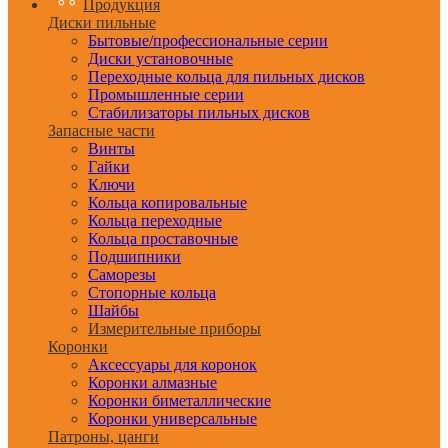
Продукция
Диски пильные
Бытовые/профессиональные серии
Диски установочные
Переходные кольца для пильных дисков
Промышленные серии
Стабилизаторы пильных дисков
Запасные части
Винты
Гайки
Ключи
Кольца копировальные
Кольца переходные
Кольца проставочные
Подшипники
Саморезы
Стопорные кольца
Шайбы
Измерительные приборы
Коронки
Аксессуары для коронок
Коронки алмазные
Коронки биметаллические
Коронки универсальные
Патроны, цанги