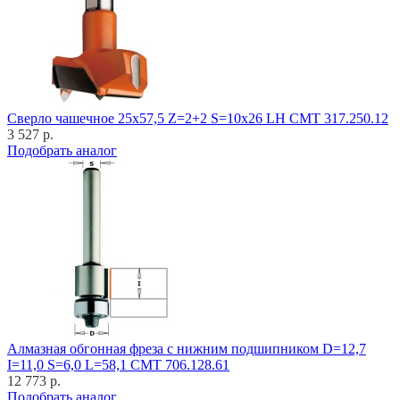
Cверло чашечное 25x57,5 Z=2+2 S=10x26 LH CMT 317.250.12
3 527 р.
Подобрать аналог
Алмазная обгонная фреза с нижним подшипником D=12,7
I=11,0 S=6,0 L=58,1 CMT 706.128.61
12 773 р.
Подобрать аналог