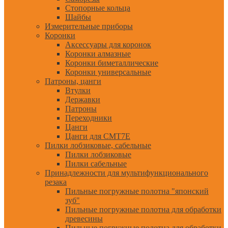
Стопорные кольца
Шайбы
Измерительные приборы
Коронки
Аксессуары для коронок
Коронки алмазные
Коронки биметаллические
Коронки универсальные
Патроны, цанги
Втулки
Державки
Патроны
Переходники
Цанги
Цанги для CMT7E
Пилки лобзиковые, сабельные
Пилки лобзиковые
Пилки сабельные
Принадлежности для мультифункционального
резака
Пильные погружные полотна "японский
зуб"
Пильные погружные полотна для обработки
древесины
Пильные погружные полотна для обработки