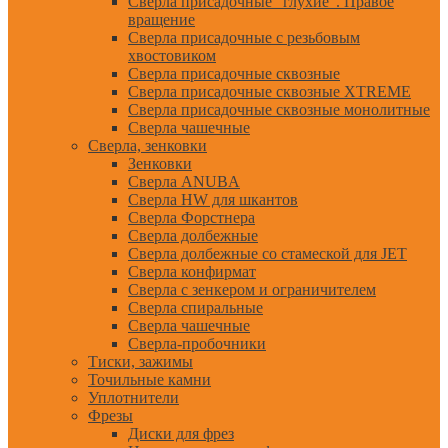
Сверла присадочные "глухие". Правое
вращение
Сверла присадочные с резьбовым
хвостовиком
Сверла присадочные сквозные
Сверла присадочные сквозные XTREME
Сверла присадочные сквозные монолитные
Сверла чашечные
Сверла, зенковки
Зенковки
Сверла ANUBA
Сверла HW для шкантов
Сверла Форстнера
Сверла долбежные
Сверла долбежные со стамеской для JET
Сверла конфирмат
Сверла с зенкером и ограничителем
Сверла спиральные
Сверла чашечные
Сверла-пробочники
Тиски, зажимы
Точильные камни
Уплотнители
Фрезы
Диски для фрез