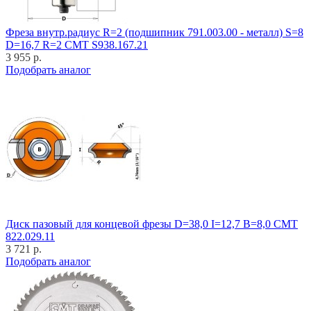
Фреза внутр.радиус R=2 (подшипник 791.003.00 - металл) S=8
D=16,7 R=2 CMT S938.167.21
3 955 р.
Подобрать аналог
Диск пазовый для концевой фрезы D=38,0 I=12,7 B=8,0 CMT
822.029.11
3 721 р.
Подобрать аналог