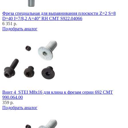
Фреза специальная для выравнивания плоскости Z=2 S=8
D=40 I=7/8,2 A=40° RH CMT S922.04066
6 351 р.
Подобрать аналог
Винт 4_STEI M8x16 для клина к фрезам серии 692 CMT
990.064.00
359 р.
Подобрать аналог