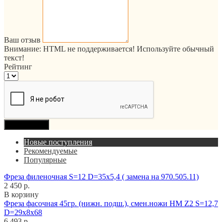
Ваш отзыв
Внимание:
HTML не поддерживается! Используйте обычный
текст!
Рейтинг
Продолжить
Новые поступления
Рекомендуемые
Популярные
Фреза филеночная S=12 D=35x5,4 ( замена на 970.505.11)
2 450 р.
В корзину
Фреза фасочная 45гр. (нижн. подш.), смен.ножи HM Z2 S=12,7
D=29x8x68
6 493 р.