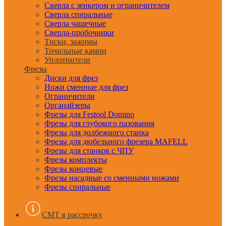
Сверла с зенкером и ограничителем
Сверла спиральные
Сверла чашечные
Сверла-пробочники
Тиски, зажимы
Точильные камни
Уплотнители
Фрезы
Диски для фрез
Ножи сменные для фрез
Ограничители
Органайзеры
Фрезы для Festool Domino
Фрезы для глубокого пазования
Фрезы для долбежного станка
Фрезы для дюбельного фрезера MAFELL
Фрезы для станков с ЧПУ
Фрезы комплекты
Фрезы концевые
Фрезы насадные со сменными ножами
Фрезы спиральные
CMT в рассрочку