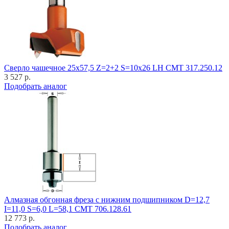
Cверло чашечное 25x57,5 Z=2+2 S=10x26 LH CMT 317.250.12
3 527 р.
Подобрать аналог
Алмазная обгонная фреза с нижним подшипником D=12,7
I=11,0 S=6,0 L=58,1 CMT 706.128.61
12 773 р.
Подобрать аналог