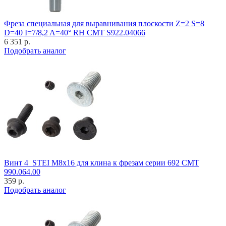
Фреза специальная для выравнивания плоскости Z=2 S=8
D=40 I=7/8,2 A=40° RH CMT S922.04066
6 351 р.
Подобрать аналог
Винт 4_STEI M8x16 для клина к фрезам серии 692 CMT
990.064.00
359 р.
Подобрать аналог