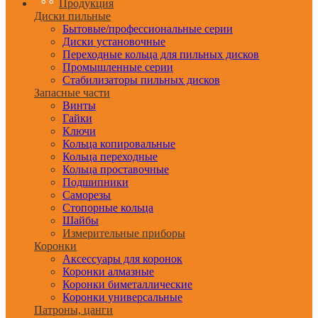
Продукция
Диски пильные
Бытовые/профессиональные серии
Диски установочные
Переходные кольца для пильных дисков
Промышленные серии
Стабилизаторы пильных дисков
Запасные части
Винты
Гайки
Ключи
Кольца копировальные
Кольца переходные
Кольца проставочные
Подшипники
Саморезы
Стопорные кольца
Шайбы
Измерительные приборы
Коронки
Аксессуары для коронок
Коронки алмазные
Коронки биметаллические
Коронки универсальные
Патроны, цанги