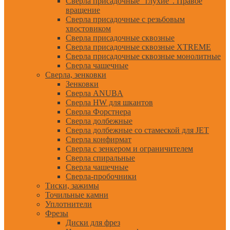
Сверла присадочные "глухие". Правое
вращение
Сверла присадочные с резьбовым
хвостовиком
Сверла присадочные сквозные
Сверла присадочные сквозные XTREME
Сверла присадочные сквозные монолитные
Сверла чашечные
Сверла, зенковки
Зенковки
Сверла ANUBA
Сверла HW для шкантов
Сверла Форстнера
Сверла долбежные
Сверла долбежные со стамеской для JET
Сверла конфирмат
Сверла с зенкером и ограничителем
Сверла спиральные
Сверла чашечные
Сверла-пробочники
Тиски, зажимы
Точильные камни
Уплотнители
Фрезы
Диски для фрез