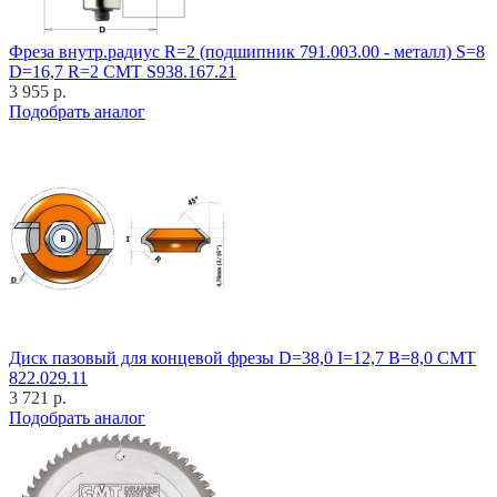
Фреза внутр.радиус R=2 (подшипник 791.003.00 - металл) S=8
D=16,7 R=2 CMT S938.167.21
3 955 р.
Подобрать аналог
Диск пазовый для концевой фрезы D=38,0 I=12,7 B=8,0 CMT
822.029.11
3 721 р.
Подобрать аналог