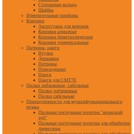
Стопорные кольца
Шайбы
Измерительные приборы
Коронки
Аксессуары для коронок
Коронки алмазные
Коронки биметаллические
Коронки универсальные
Патроны, цанги
Втулки
Державки
Патроны
Переходники
Цанги
Цанги для CMT7E
Пилки лобзиковые, сабельные
Пилки лобзиковые
Пилки сабельные
Принадлежности для мультифункционального
резака
Пильные погружные полотна "японский
зуб"
Пильные погружные полотна для обработки
древесины
Пильные погружные полотна для обработки