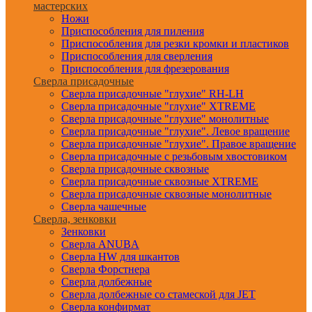
мастерских
Ножи
Приспособления для пиления
Приспособления для резки кромки и пластиков
Приспособления для сверления
Приспособления для фрезерования
Сверла присадочные
Сверла присадочные "глухие" RH-LH
Сверла присадочные "глухие" XTREME
Сверла присадочные "глухие" монолитные
Сверла присадочные "глухие". Левое вращение
Сверла присадочные "глухие". Правое вращение
Сверла присадочные с резьбовым хвостовиком
Сверла присадочные сквозные
Сверла присадочные сквозные XTREME
Сверла присадочные сквозные монолитные
Сверла чашечные
Сверла, зенковки
Зенковки
Сверла ANUBA
Сверла HW для шкантов
Сверла Форстнера
Сверла долбежные
Сверла долбежные со стамеской для JET
Сверла конфирмат