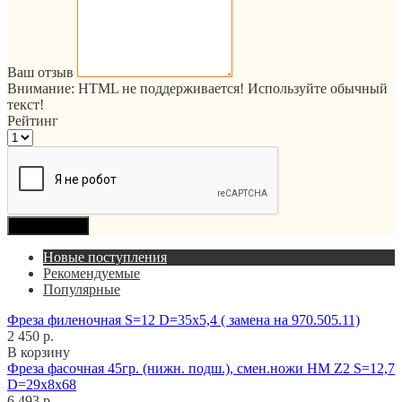
Ваш отзыв
Внимание:
HTML не поддерживается! Используйте обычный
текст!
Рейтинг
Продолжить
Новые поступления
Рекомендуемые
Популярные
Фреза филеночная S=12 D=35x5,4 ( замена на 970.505.11)
2 450 р.
В корзину
Фреза фасочная 45гр. (нижн. подш.), смен.ножи HM Z2 S=12,7
D=29x8x68
6 493 р.