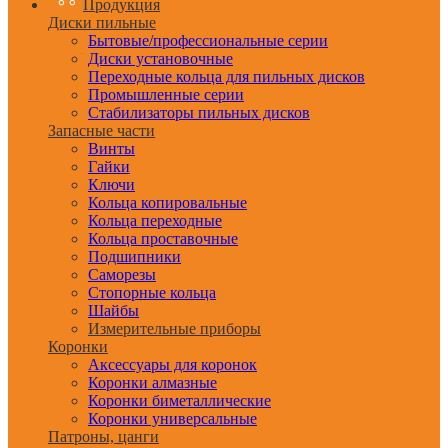
Продукция
Диски пильные
Бытовые/профессиональные серии
Диски установочные
Переходные кольца для пильных дисков
Промышленные серии
Стабилизаторы пильных дисков
Запасные части
Винты
Гайки
Ключи
Кольца копировальные
Кольца переходные
Кольца проставочные
Подшипники
Саморезы
Стопорные кольца
Шайбы
Измерительные приборы
Коронки
Аксессуары для коронок
Коронки алмазные
Коронки биметаллические
Коронки универсальные
Патроны, цанги