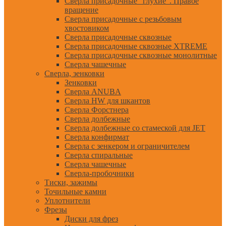
Сверла присадочные "глухие". Правое
вращение
Сверла присадочные с резьбовым
хвостовиком
Сверла присадочные сквозные
Сверла присадочные сквозные XTREME
Сверла присадочные сквозные монолитные
Сверла чашечные
Сверла, зенковки
Зенковки
Сверла ANUBA
Сверла HW для шкантов
Сверла Форстнера
Сверла долбежные
Сверла долбежные со стамеской для JET
Сверла конфирмат
Сверла с зенкером и ограничителем
Сверла спиральные
Сверла чашечные
Сверла-пробочники
Тиски, зажимы
Точильные камни
Уплотнители
Фрезы
Диски для фрез