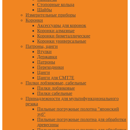
Стопорные кольца
Шайбы
Измерительные приборы
Коронки
Аксессуары для коронок
Коронки алмазные
Коронки биметаллические
Коронки универсальные
Патроны, цанги
Втулки
Державки
Патроны
Переходники
Цанги
Цанги для CMT7E
Пилки лобзиковые, сабельные
Пилки лобзиковые
Пилки сабельные
Принадлежности для мультифункционального
резака
Пильные погружные полотна "японский
зуб"
Пильные погружные полотна для обработки
древесины
Пильные погружные полотна для обработки