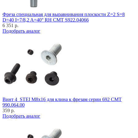
Фреза специальная для выравнивания плоскости Z=2 S=8
D=40 I=7/8,2 A=40° RH CMT S922.04066
6 351 р.
Подобрать аналог
Винт 4_STEI M8x16 для клина к фрезам серии 692 CMT
990.064.00
359 р.
Подобрать аналог