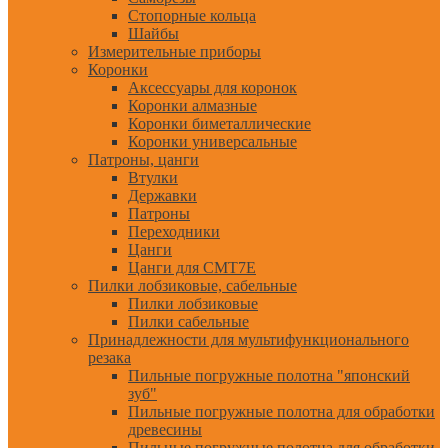
Стопорные кольца
Шайбы
Измерительные приборы
Коронки
Аксессуары для коронок
Коронки алмазные
Коронки биметаллические
Коронки универсальные
Патроны, цанги
Втулки
Державки
Патроны
Переходники
Цанги
Цанги для CMT7E
Пилки лобзиковые, сабельные
Пилки лобзиковые
Пилки сабельные
Принадлежности для мультифункционального
резака
Пильные погружные полотна "японский
зуб"
Пильные погружные полотна для обработки
древесины
Пильные погружные полотна для обработки