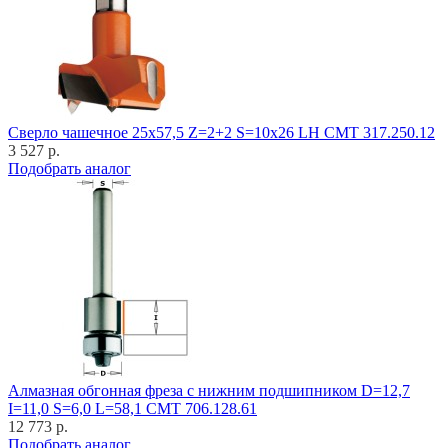
Cверло чашечное 25x57,5 Z=2+2 S=10x26 LH CMT 317.250.12
3 527 р.
Подобрать аналог
Алмазная обгонная фреза с нижним подшипником D=12,7
I=11,0 S=6,0 L=58,1 CMT 706.128.61
12 773 р.
Подобрать аналог