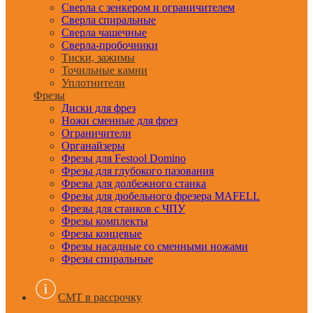
Сверла с зенкером и ограничителем
Сверла спиральные
Сверла чашечные
Сверла-пробочники
Тиски, зажимы
Точильные камни
Уплотнители
Фрезы
Диски для фрез
Ножи сменные для фрез
Ограничители
Органайзеры
Фрезы для Festool Domino
Фрезы для глубокого пазования
Фрезы для долбежного станка
Фрезы для дюбельного фрезера MAFELL
Фрезы для станков с ЧПУ
Фрезы комплекты
Фрезы концевые
Фрезы насадные со сменными ножами
Фрезы спиральные
CMT в рассрочку