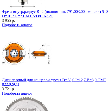
Фреза внутр.радиус R=2 (подшипник 791.003.00 - металл) S=8
D=16,7 R=2 CMT S938.167.21
3 955 р.
Подобрать аналог
Диск пазовый для концевой фрезы D=38,0 I=12,7 B=8,0 CMT
822.029.11
3 721 р.
Подобрать аналог