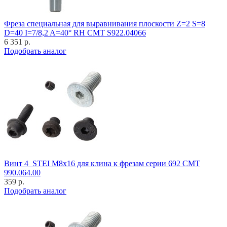
Фреза специальная для выравнивания плоскости Z=2 S=8
D=40 I=7/8,2 A=40° RH CMT S922.04066
6 351 р.
Подобрать аналог
Винт 4_STEI M8x16 для клина к фрезам серии 692 CMT
990.064.00
359 р.
Подобрать аналог