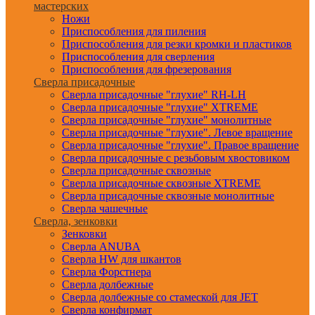
мастерских
Ножи
Приспособления для пиления
Приспособления для резки кромки и пластиков
Приспособления для сверления
Приспособления для фрезерования
Сверла присадочные
Сверла присадочные "глухие" RH-LH
Сверла присадочные "глухие" XTREME
Сверла присадочные "глухие" монолитные
Сверла присадочные "глухие". Левое вращение
Сверла присадочные "глухие". Правое вращение
Сверла присадочные с резьбовым хвостовиком
Сверла присадочные сквозные
Сверла присадочные сквозные XTREME
Сверла присадочные сквозные монолитные
Сверла чашечные
Сверла, зенковки
Зенковки
Сверла ANUBA
Сверла HW для шкантов
Сверла Форстнера
Сверла долбежные
Сверла долбежные со стамеской для JET
Сверла конфирмат