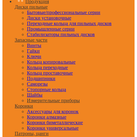
Продукция
Диски пильные
Бытовые/профессиональные серии
Диски установочные
Переходные кольца для пильных дисков
Промышленные серии
Стабилизаторы пильных дисков
Запасные части
Винты
Гайки
Ключи
Кольца копировальные
Кольца переходные
Кольца проставочные
Подшипники
Саморезы
Стопорные кольца
Шайбы
Измерительные приборы
Коронки
Аксессуары для коронок
Коронки алмазные
Коронки биметаллические
Коронки универсальные
Патроны, цанги