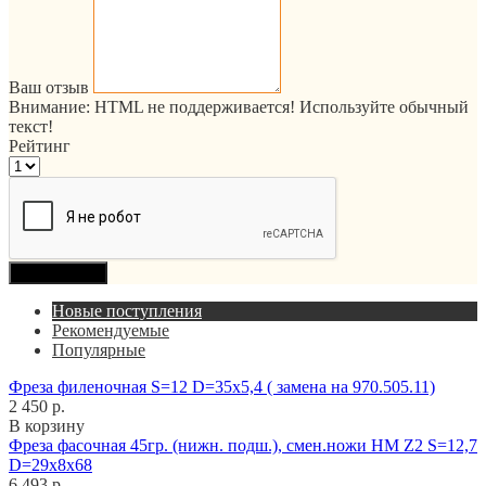
Ваш отзыв
Внимание:
HTML не поддерживается! Используйте обычный
текст!
Рейтинг
Продолжить
Новые поступления
Рекомендуемые
Популярные
Фреза филеночная S=12 D=35x5,4 ( замена на 970.505.11)
2 450 р.
В корзину
Фреза фасочная 45гр. (нижн. подш.), смен.ножи HM Z2 S=12,7
D=29x8x68
6 493 р.