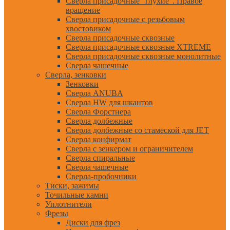
Сверла присадочные "глухие". Правое
вращение
Сверла присадочные с резьбовым
хвостовиком
Сверла присадочные сквозные
Сверла присадочные сквозные XTREME
Сверла присадочные сквозные монолитные
Сверла чашечные
Сверла, зенковки
Зенковки
Сверла ANUBA
Сверла HW для шкантов
Сверла Форстнера
Сверла долбежные
Сверла долбежные со стамеской для JET
Сверла конфирмат
Сверла с зенкером и ограничителем
Сверла спиральные
Сверла чашечные
Сверла-пробочники
Тиски, зажимы
Точильные камни
Уплотнители
Фрезы
Диски для фрез