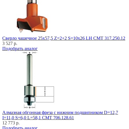
Cверло чашечное 25x57,5 Z=2+2 S=10x26 LH CMT 317.250.12
3 527 р.
Подобрать аналог
Алмазная обгонная фреза с нижним подшипником D=12,7
I=11,0 S=6,0 L=58,1 CMT 706.128.61
12 773 р.
Подобрать аналог