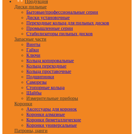
Продукция
Диски пильные
Бытовые/профессиональные серии
Диски установочные
Переходные кольца для пильных дисков
Промышленные серии
Стабилизаторы пильных дисков
Запасные части
Винты
Гайки
Ключи
Кольца копировальные
Кольца переходные
Кольца проставочные
Подшипники
Саморезы
Стопорные кольца
Шайбы
Измерительные приборы
Коронки
Аксессуары для коронок
Коронки алмазные
Коронки биметаллические
Коронки универсальные
Патроны, цанги