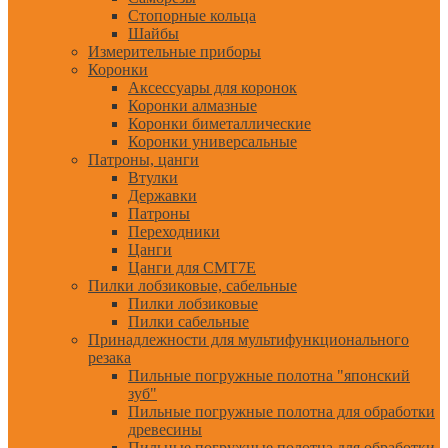
Стопорные кольца
Шайбы
Измерительные приборы
Коронки
Аксессуары для коронок
Коронки алмазные
Коронки биметаллические
Коронки универсальные
Патроны, цанги
Втулки
Державки
Патроны
Переходники
Цанги
Цанги для CMT7E
Пилки лобзиковые, сабельные
Пилки лобзиковые
Пилки сабельные
Принадлежности для мультифункционального
резака
Пильные погружные полотна "японский
зуб"
Пильные погружные полотна для обработки
древесины
Пильные погружные полотна для обработки