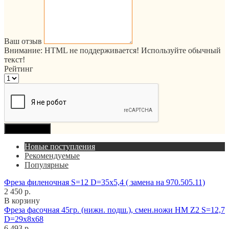
Ваш отзыв
Внимание:
HTML не поддерживается! Используйте обычный
текст!
Рейтинг
Продолжить
Новые поступления
Рекомендуемые
Популярные
Фреза филеночная S=12 D=35x5,4 ( замена на 970.505.11)
2 450 р.
В корзину
Фреза фасочная 45гр. (нижн. подш.), смен.ножи HM Z2 S=12,7
D=29x8x68
6 493 р.