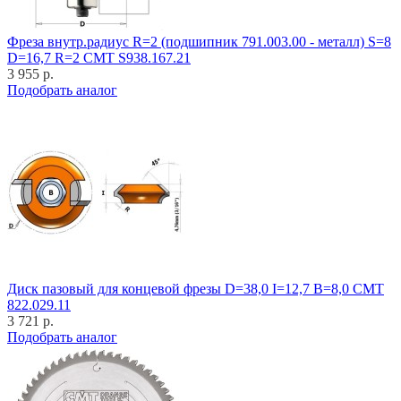
Фреза внутр.радиус R=2 (подшипник 791.003.00 - металл) S=8
D=16,7 R=2 CMT S938.167.21
3 955 р.
Подобрать аналог
Диск пазовый для концевой фрезы D=38,0 I=12,7 B=8,0 CMT
822.029.11
3 721 р.
Подобрать аналог