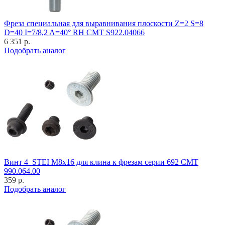
Фреза специальная для выравнивания плоскости Z=2 S=8
D=40 I=7/8,2 A=40° RH CMT S922.04066
6 351 р.
Подобрать аналог
Винт 4_STEI M8x16 для клина к фрезам серии 692 CMT
990.064.00
359 р.
Подобрать аналог