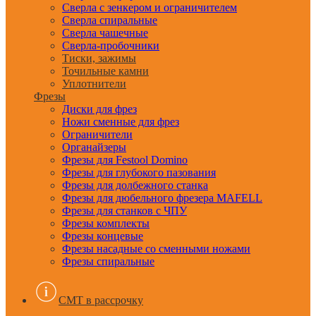
Сверла с зенкером и ограничителем
Сверла спиральные
Сверла чашечные
Сверла-пробочники
Тиски, зажимы
Точильные камни
Уплотнители
Фрезы
Диски для фрез
Ножи сменные для фрез
Ограничители
Органайзеры
Фрезы для Festool Domino
Фрезы для глубокого пазования
Фрезы для долбежного станка
Фрезы для дюбельного фрезера MAFELL
Фрезы для станков с ЧПУ
Фрезы комплекты
Фрезы концевые
Фрезы насадные со сменными ножами
Фрезы спиральные
CMT в рассрочку