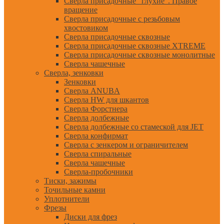
Сверла присадочные "глухие". Правое
вращение
Сверла присадочные с резьбовым
хвостовиком
Сверла присадочные сквозные
Сверла присадочные сквозные XTREME
Сверла присадочные сквозные монолитные
Сверла чашечные
Сверла, зенковки
Зенковки
Сверла ANUBA
Сверла HW для шкантов
Сверла Форстнера
Сверла долбежные
Сверла долбежные со стамеской для JET
Сверла конфирмат
Сверла с зенкером и ограничителем
Сверла спиральные
Сверла чашечные
Сверла-пробочники
Тиски, зажимы
Точильные камни
Уплотнители
Фрезы
Диски для фрез