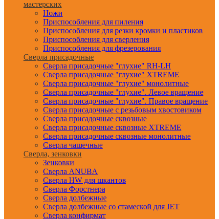
мастерских
Ножи
Приспособления для пиления
Приспособления для резки кромки и пластиков
Приспособления для сверления
Приспособления для фрезерования
Сверла присадочные
Сверла присадочные "глухие" RH-LH
Сверла присадочные "глухие" XTREME
Сверла присадочные "глухие" монолитные
Сверла присадочные "глухие". Левое вращение
Сверла присадочные "глухие". Правое вращение
Сверла присадочные с резьбовым хвостовиком
Сверла присадочные сквозные
Сверла присадочные сквозные XTREME
Сверла присадочные сквозные монолитные
Сверла чашечные
Сверла, зенковки
Зенковки
Сверла ANUBA
Сверла HW для шкантов
Сверла Форстнера
Сверла долбежные
Сверла долбежные со стамеской для JET
Сверла конфирмат