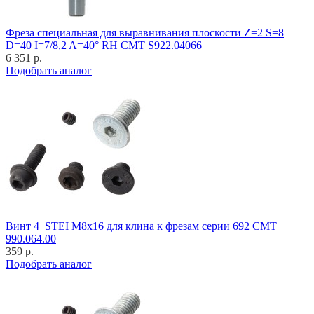
Фреза специальная для выравнивания плоскости Z=2 S=8
D=40 I=7/8,2 A=40° RH CMT S922.04066
6 351 р.
Подобрать аналог
Винт 4_STEI M8x16 для клина к фрезам серии 692 CMT
990.064.00
359 р.
Подобрать аналог