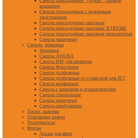
Сверла присадочные "глухие". Правое
вращение
Сверла присадочные с резьбовым
хвостовиком
Сверла присадочные сквозные
Сверла присадочные сквозные XTREME
Сверла присадочные сквозные монолитные
Сверла чашечные
Сверла, зенковки
Зенковки
Сверла ANUBA
Сверла HW для шкантов
Сверла Форстнера
Сверла долбежные
Сверла долбежные со стамеской для JET
Сверла конфирмат
Сверла с зенкером и ограничителем
Сверла спиральные
Сверла чашечные
Сверла-пробочники
Тиски, зажимы
Точильные камни
Уплотнители
Фрезы
Диски для фрез