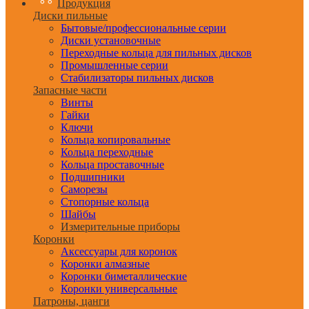
Продукция
Диски пильные
Бытовые/профессиональные серии
Диски установочные
Переходные кольца для пильных дисков
Промышленные серии
Стабилизаторы пильных дисков
Запасные части
Винты
Гайки
Ключи
Кольца копировальные
Кольца переходные
Кольца проставочные
Подшипники
Саморезы
Стопорные кольца
Шайбы
Измерительные приборы
Коронки
Аксессуары для коронок
Коронки алмазные
Коронки биметаллические
Коронки универсальные
Патроны, цанги