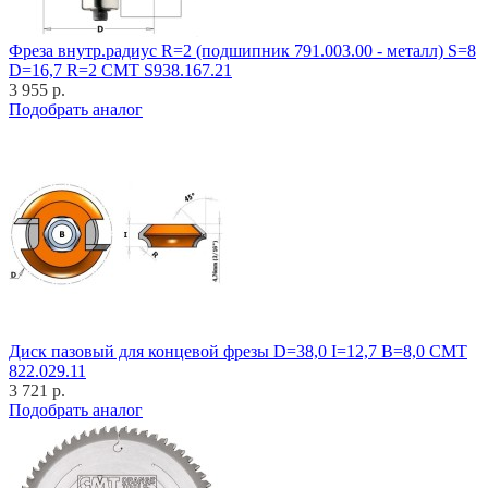
Фреза внутр.радиус R=2 (подшипник 791.003.00 - металл) S=8
D=16,7 R=2 CMT S938.167.21
3 955 р.
Подобрать аналог
Диск пазовый для концевой фрезы D=38,0 I=12,7 B=8,0 CMT
822.029.11
3 721 р.
Подобрать аналог