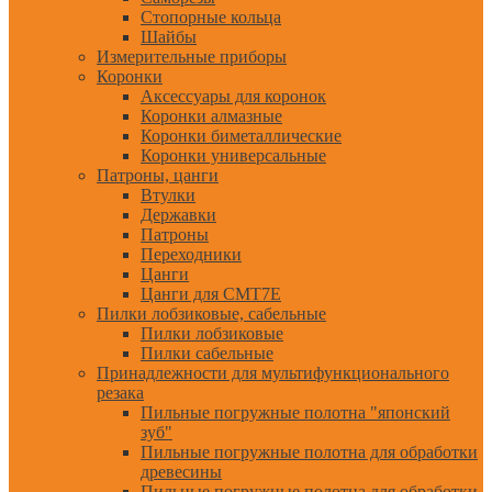
Стопорные кольца
Шайбы
Измерительные приборы
Коронки
Аксессуары для коронок
Коронки алмазные
Коронки биметаллические
Коронки универсальные
Патроны, цанги
Втулки
Державки
Патроны
Переходники
Цанги
Цанги для CMT7E
Пилки лобзиковые, сабельные
Пилки лобзиковые
Пилки сабельные
Принадлежности для мультифункционального
резака
Пильные погружные полотна "японский
зуб"
Пильные погружные полотна для обработки
древесины
Пильные погружные полотна для обработки