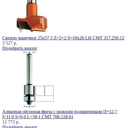
Cверло чашечное 25x57,5 Z=2+2 S=10x26 LH CMT 317.250.12
3 527 р.
Подобрать аналог
Алмазная обгонная фреза с нижним подшипником D=12,7
I=11,0 S=6,0 L=58,1 CMT 706.128.61
12 773 р.
Подобрать аналог