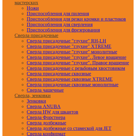
мастерских
Ножи
Приспособления для пиления
Приспособления для резки кромки и пластиков
Приспособления для сверления
Приспособления для фрезерования
Сверла присадочные
Сверла присадочные "глухие" RH-LH
Сверла присадочные "глухие" XTREME
Сверла присадочные "глухие" монолитные
Сверла присадочные "глухие". Левое вращение
Сверла присадочные "глухие". Правое вращение
Сверла присадочные с резьбовым хвостовиком
Сверла присадочные сквозные
Сверла присадочные сквозные XTREME
Сверла присадочные сквозные монолитные
Сверла чашечные
Сверла, зенковки
Зенковки
Сверла ANUBA
Сверла HW для шкантов
Сверла Форстнера
Сверла долбежные
Сверла долбежные со стамеской для JET
Сверла конфирмат