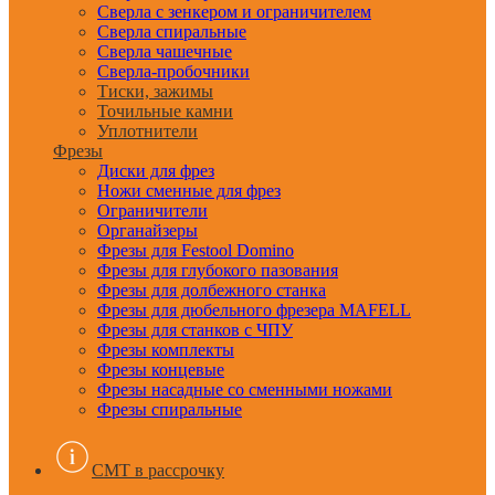
Сверла с зенкером и ограничителем
Сверла спиральные
Сверла чашечные
Сверла-пробочники
Тиски, зажимы
Точильные камни
Уплотнители
Фрезы
Диски для фрез
Ножи сменные для фрез
Ограничители
Органайзеры
Фрезы для Festool Domino
Фрезы для глубокого пазования
Фрезы для долбежного станка
Фрезы для дюбельного фрезера MAFELL
Фрезы для станков с ЧПУ
Фрезы комплекты
Фрезы концевые
Фрезы насадные со сменными ножами
Фрезы спиральные
CMT в рассрочку