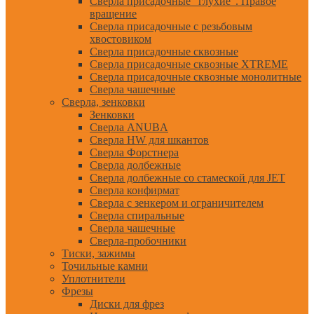
Сверла присадочные "глухие". Правое
вращение
Сверла присадочные с резьбовым
хвостовиком
Сверла присадочные сквозные
Сверла присадочные сквозные XTREME
Сверла присадочные сквозные монолитные
Сверла чашечные
Сверла, зенковки
Зенковки
Сверла ANUBA
Сверла HW для шкантов
Сверла Форстнера
Сверла долбежные
Сверла долбежные со стамеской для JET
Сверла конфирмат
Сверла с зенкером и ограничителем
Сверла спиральные
Сверла чашечные
Сверла-пробочники
Тиски, зажимы
Точильные камни
Уплотнители
Фрезы
Диски для фрез