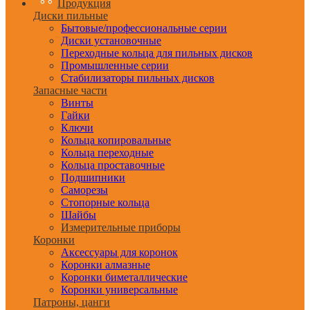
Продукция
Диски пильные
Бытовые/профессиональные серии
Диски установочные
Переходные кольца для пильных дисков
Промышленные серии
Стабилизаторы пильных дисков
Запасные части
Винты
Гайки
Ключи
Кольца копировальные
Кольца переходные
Кольца проставочные
Подшипники
Саморезы
Стопорные кольца
Шайбы
Измерительные приборы
Коронки
Аксессуары для коронок
Коронки алмазные
Коронки биметаллические
Коронки универсальные
Патроны, цанги