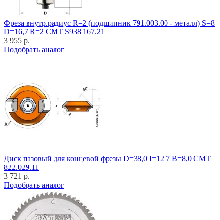
Фреза внутр.радиус R=2 (подшипник 791.003.00 - металл) S=8
D=16,7 R=2 CMT S938.167.21
3 955 р.
Подобрать аналог
Диск пазовый для концевой фрезы D=38,0 I=12,7 B=8,0 CMT
822.029.11
3 721 р.
Подобрать аналог