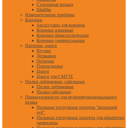
Стопорные кольца
Шайбы
Измерительные приборы
Коронки
Аксессуары для коронок
Коронки алмазные
Коронки биметаллические
Коронки универсальные
Патроны, цанги
Втулки
Державки
Патроны
Переходники
Цанги
Цанги для CMT7E
Пилки лобзиковые, сабельные
Пилки лобзиковые
Пилки сабельные
Принадлежности для мультифункционального
резака
Пильные погружные полотна "японский
зуб"
Пильные погружные полотна для обработки
древесины
Пильные погружные полотна для обработки