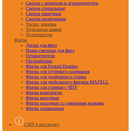
Сверла с зенкером и ограничителем
Сверла спиральные
Сверла чашечные
Сверла-пробочники
Тиски, зажимы
Точильные камни
Уплотнители
Фрезы
Диски для фрез
Ножи сменные для фрез
Ограничители
Органайзеры
Фрезы для Festool Domino
Фрезы для глубокого пазования
Фрезы для долбежного станка
Фрезы для дюбельного фрезера MAFELL
Фрезы для станков с ЧПУ
Фрезы комплекты
Фрезы концевые
Фрезы насадные со сменными ножами
Фрезы спиральные
CMT в рассрочку