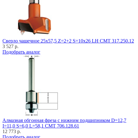
Cверло чашечное 25x57,5 Z=2+2 S=10x26 LH CMT 317.250.12
3 527 р.
Подобрать аналог
Алмазная обгонная фреза с нижним подшипником D=12,7
I=11,0 S=6,0 L=58,1 CMT 706.128.61
12 773 р.
Подобрать аналог