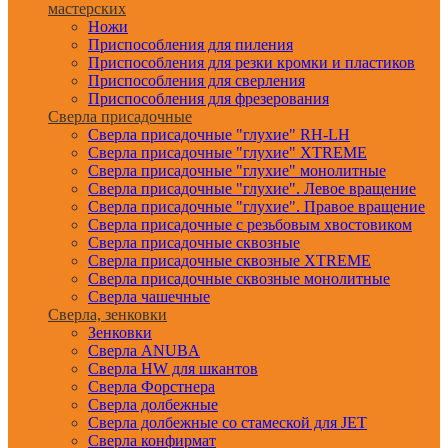
мастерских
Ножи
Приспособления для пиления
Приспособления для резки кромки и пластиков
Приспособления для сверления
Приспособления для фрезерования
Сверла присадочные
Сверла присадочные "глухие" RH-LH
Сверла присадочные "глухие" XTREME
Сверла присадочные "глухие" монолитные
Сверла присадочные "глухие". Левое вращение
Сверла присадочные "глухие". Правое вращение
Сверла присадочные с резьбовым хвостовиком
Сверла присадочные сквозные
Сверла присадочные сквозные XTREME
Сверла присадочные сквозные монолитные
Сверла чашечные
Сверла, зенковки
Зенковки
Сверла ANUBA
Сверла HW для шкантов
Сверла Форстнера
Сверла долбежные
Сверла долбежные со стамеской для JET
Сверла конфирмат