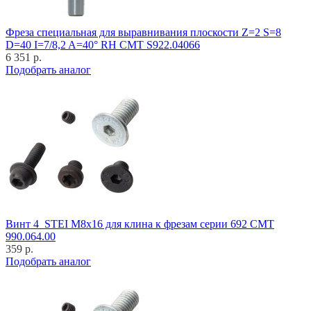
Фреза специальная для выравнивания плоскости Z=2 S=8
D=40 I=7/8,2 A=40° RH CMT S922.04066
6 351 р.
Подобрать аналог
Винт 4_STEI M8x16 для клина к фрезам серии 692 CMT
990.064.00
359 р.
Подобрать аналог