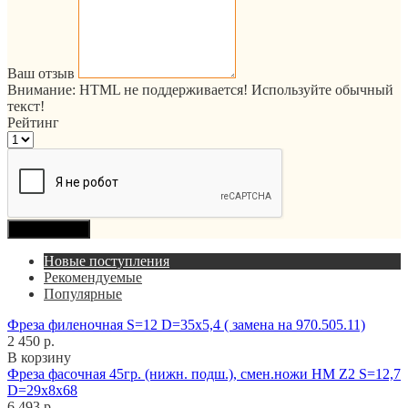
Ваш отзыв
Внимание:
HTML не поддерживается! Используйте обычный
текст!
Рейтинг
Продолжить
Новые поступления
Рекомендуемые
Популярные
Фреза филеночная S=12 D=35x5,4 ( замена на 970.505.11)
2 450 р.
В корзину
Фреза фасочная 45гр. (нижн. подш.), смен.ножи HM Z2 S=12,7
D=29x8x68
6 493 р.