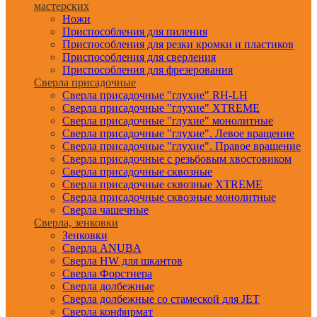
мастерских
Ножи
Приспособления для пиления
Приспособления для резки кромки и пластиков
Приспособления для сверления
Приспособления для фрезерования
Сверла присадочные
Сверла присадочные "глухие" RH-LH
Сверла присадочные "глухие" XTREME
Сверла присадочные "глухие" монолитные
Сверла присадочные "глухие". Левое вращение
Сверла присадочные "глухие". Правое вращение
Сверла присадочные с резьбовым хвостовиком
Сверла присадочные сквозные
Сверла присадочные сквозные XTREME
Сверла присадочные сквозные монолитные
Сверла чашечные
Сверла, зенковки
Зенковки
Сверла ANUBA
Сверла HW для шкантов
Сверла Форстнера
Сверла долбежные
Сверла долбежные со стамеской для JET
Сверла конфирмат