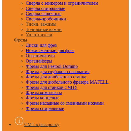
Сверла с зенкером и ограничителем
Сверла спиральные
Сверла чашечные
Сверла-пробочники
Тиски, зажимы
Точильные камни
Уплотнители
Фрезы
Диски для фрез
Ножи сменные для фрез
Ограничители
Органайзеры
Фрезы для Festool Domino
Фрезы для глубокого пазования
Фрезы для долбежного станка
Фрезы для дюбельного фрезера MAFELL
Фрезы для станков с ЧПУ
Фрезы комплекты
Фрезы концевые
Фрезы насадные со сменными ножами
Фрезы спиральные
CMT в рассрочку