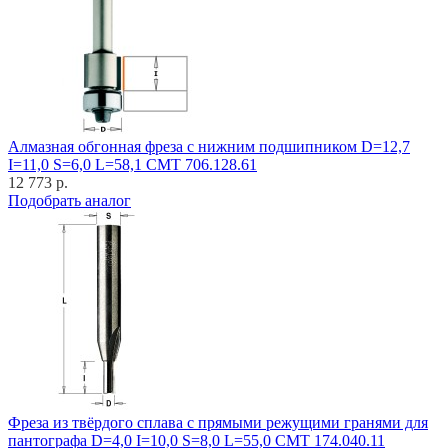
Алмазная обгонная фреза с нижним подшипником D=12,7
I=11,0 S=6,0 L=58,1 CMT 706.128.61
12 773 р.
Подобрать аналог
Фреза из твёрдого сплава с прямыми режущими гранями для
пантографа D=4,0 I=10,0 S=8,0 L=55,0 CMT 174.040.11