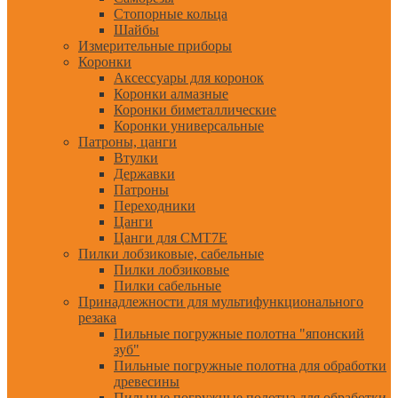
Стопорные кольца
Шайбы
Измерительные приборы
Коронки
Аксессуары для коронок
Коронки алмазные
Коронки биметаллические
Коронки универсальные
Патроны, цанги
Втулки
Державки
Патроны
Переходники
Цанги
Цанги для CMT7E
Пилки лобзиковые, сабельные
Пилки лобзиковые
Пилки сабельные
Принадлежности для мультифункционального
резака
Пильные погружные полотна "японский
зуб"
Пильные погружные полотна для обработки
древесины
Пильные погружные полотна для обработки