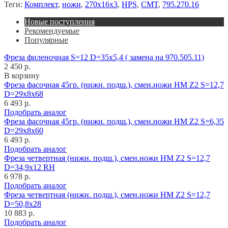
Теги:
Комплект
,
ножи
,
270x16x3
,
HPS
,
CMT
,
795.270.16
Новые поступления
Рекомендуемые
Популярные
Фреза филеночная S=12 D=35x5,4 ( замена на 970.505.11)
2 450 р.
В корзину
Фреза фасочная 45гр. (нижн. подш.), смен.ножи HM Z2 S=12,7
D=29x8x68
6 493 р.
Подобрать аналог
Фреза фасочная 45гр. (нижн. подш.), смен.ножи HM Z2 S=6,35
D=29x8x60
6 493 р.
Подобрать аналог
Фреза четвертная (нижн. подш.), смен.ножи HM Z2 S=12,7
D=34,9x12 RH
6 978 р.
Подобрать аналог
Фреза четвертная (нижн. подш.), смен.ножи HM Z2 S=12,7
D=50,8x28
10 883 р.
Подобрать аналог