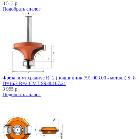
3 513 р.
Подобрать аналог
Фреза внутр.радиус R=2 (подшипник 791.003.00 - металл) S=8
D=16,7 R=2 CMT S938.167.21
3 955 р.
Подобрать аналог