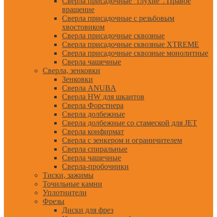
Сверла присадочные "глухие". Правое
вращение
Сверла присадочные с резьбовым
хвостовиком
Сверла присадочные сквозные
Сверла присадочные сквозные XTREME
Сверла присадочные сквозные монолитные
Сверла чашечные
Сверла, зенковки
Зенковки
Сверла ANUBA
Сверла HW для шкантов
Сверла Форстнера
Сверла долбежные
Сверла долбежные со стамеской для JET
Сверла конфирмат
Сверла с зенкером и ограничителем
Сверла спиральные
Сверла чашечные
Сверла-пробочники
Тиски, зажимы
Точильные камни
Уплотнители
Фрезы
Диски для фрез