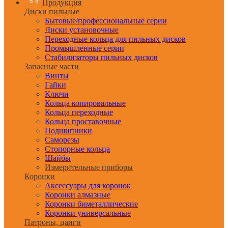
Продукция
Диски пильные
Бытовые/профессиональные серии
Диски установочные
Переходные кольца для пильных дисков
Промышленные серии
Стабилизаторы пильных дисков
Запасные части
Винты
Гайки
Ключи
Кольца копировальные
Кольца переходные
Кольца проставочные
Подшипники
Саморезы
Стопорные кольца
Шайбы
Измерительные приборы
Коронки
Аксессуары для коронок
Коронки алмазные
Коронки биметаллические
Коронки универсальные
Патроны, цанги