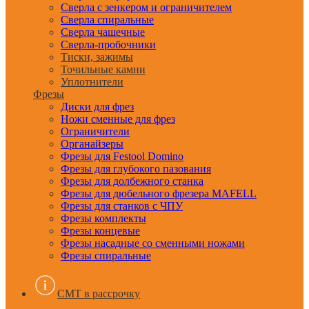
Сверла с зенкером и ограничителем
Сверла спиральные
Сверла чашечные
Сверла-пробочники
Тиски, зажимы
Точильные камни
Уплотнители
Фрезы
Диски для фрез
Ножи сменные для фрез
Ограничители
Органайзеры
Фрезы для Festool Domino
Фрезы для глубокого пазования
Фрезы для долбежного станка
Фрезы для дюбельного фрезера MAFELL
Фрезы для станков с ЧПУ
Фрезы комплекты
Фрезы концевые
Фрезы насадные со сменными ножами
Фрезы спиральные
CMT в рассрочку