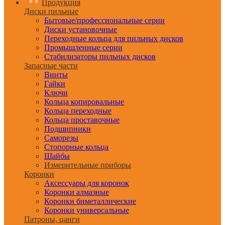
Продукция
Диски пильные
Бытовые/профессиональные серии
Диски установочные
Переходные кольца для пильных дисков
Промышленные серии
Стабилизаторы пильных дисков
Запасные части
Винты
Гайки
Ключи
Кольца копировальные
Кольца переходные
Кольца проставочные
Подшипники
Саморезы
Стопорные кольца
Шайбы
Измерительные приборы
Коронки
Аксессуары для коронок
Коронки алмазные
Коронки биметаллические
Коронки универсальные
Патроны, цанги