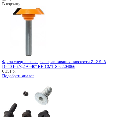
В корзину
Фреза специальная для выравнивания плоскости Z=2 S=8
D=40 I=7/8,2 A=40° RH CMT S922.04066
6 351 р.
Подобрать аналог