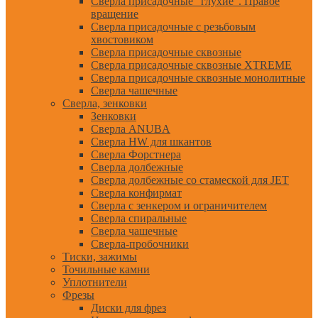
Сверла присадочные "глухие". Правое
вращение
Сверла присадочные с резьбовым
хвостовиком
Сверла присадочные сквозные
Сверла присадочные сквозные XTREME
Сверла присадочные сквозные монолитные
Сверла чашечные
Сверла, зенковки
Зенковки
Сверла ANUBA
Сверла HW для шкантов
Сверла Форстнера
Сверла долбежные
Сверла долбежные со стамеской для JET
Сверла конфирмат
Сверла с зенкером и ограничителем
Сверла спиральные
Сверла чашечные
Сверла-пробочники
Тиски, зажимы
Точильные камни
Уплотнители
Фрезы
Диски для фрез