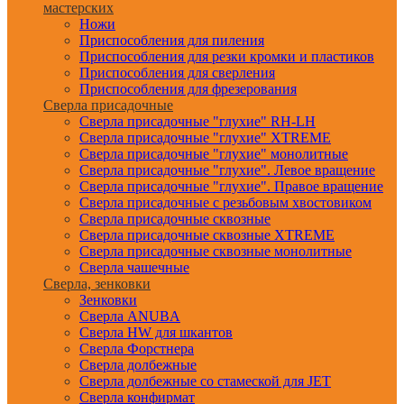
мастерских
Ножи
Приспособления для пиления
Приспособления для резки кромки и пластиков
Приспособления для сверления
Приспособления для фрезерования
Сверла присадочные
Сверла присадочные "глухие" RH-LH
Сверла присадочные "глухие" XTREME
Сверла присадочные "глухие" монолитные
Сверла присадочные "глухие". Левое вращение
Сверла присадочные "глухие". Правое вращение
Сверла присадочные с резьбовым хвостовиком
Сверла присадочные сквозные
Сверла присадочные сквозные XTREME
Сверла присадочные сквозные монолитные
Сверла чашечные
Сверла, зенковки
Зенковки
Сверла ANUBA
Сверла HW для шкантов
Сверла Форстнера
Сверла долбежные
Сверла долбежные со стамеской для JET
Сверла конфирмат