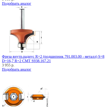
Подобрать аналог
Фреза внутр.радиус R=2 (подшипник 791.003.00 - металл) S=8
D=16,7 R=2 CMT S938.167.21
3 955 р.
Подобрать аналог