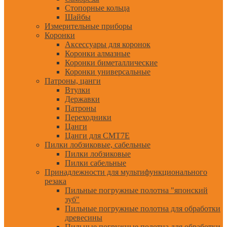
Стопорные кольца
Шайбы
Измерительные приборы
Коронки
Аксессуары для коронок
Коронки алмазные
Коронки биметаллические
Коронки универсальные
Патроны, цанги
Втулки
Державки
Патроны
Переходники
Цанги
Цанги для CMT7E
Пилки лобзиковые, сабельные
Пилки лобзиковые
Пилки сабельные
Принадлежности для мультифункционального
резака
Пильные погружные полотна "японский
зуб"
Пильные погружные полотна для обработки
древесины
Пильные погружные полотна для обработки