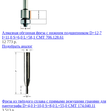
Алмазная обгонная фреза с нижним подшипником D=12,7
I=11,0 S=6,0 L=58,1 CMT 706.128.61
12 773 р.
Подобрать аналог
Фреза из твёрдого сплава с прямыми режущими гранями для
пантографа D=4,0 I=10,0 S=8,0 L=55,0 CMT 174.040.11
3 513 р.