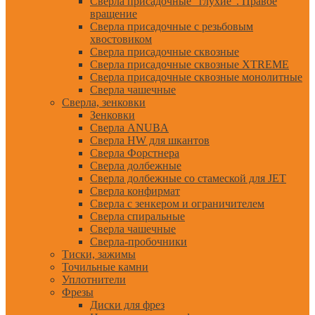
Сверла присадочные "глухие". Правое
вращение
Сверла присадочные с резьбовым
хвостовиком
Сверла присадочные сквозные
Сверла присадочные сквозные XTREME
Сверла присадочные сквозные монолитные
Сверла чашечные
Сверла, зенковки
Зенковки
Сверла ANUBA
Сверла HW для шкантов
Сверла Форстнера
Сверла долбежные
Сверла долбежные со стамеской для JET
Сверла конфирмат
Сверла с зенкером и ограничителем
Сверла спиральные
Сверла чашечные
Сверла-пробочники
Тиски, зажимы
Точильные камни
Уплотнители
Фрезы
Диски для фрез