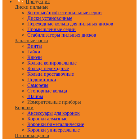
Продукция
Диски пильные
Бытовые/профессиональные серии
Диски установочные
Переходные кольца для пильных дисков
Промышленные серии
Стабилизаторы пильных дисков
Запасные части
Винты
Гайки
Ключи
Кольца копировальные
Кольца переходные
Кольца проставочные
Подшипники
Саморезы
Стопорные кольца
Шайбы
Измерительные приборы
Коронки
Аксессуары для коронок
Коронки алмазные
Коронки биметаллические
Коронки универсальные
Патроны, цанги