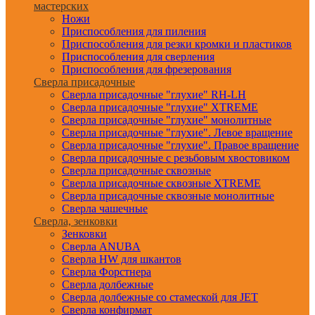
мастерских
Ножи
Приспособления для пиления
Приспособления для резки кромки и пластиков
Приспособления для сверления
Приспособления для фрезерования
Сверла присадочные
Сверла присадочные "глухие" RH-LH
Сверла присадочные "глухие" XTREME
Сверла присадочные "глухие" монолитные
Сверла присадочные "глухие". Левое вращение
Сверла присадочные "глухие". Правое вращение
Сверла присадочные с резьбовым хвостовиком
Сверла присадочные сквозные
Сверла присадочные сквозные XTREME
Сверла присадочные сквозные монолитные
Сверла чашечные
Сверла, зенковки
Зенковки
Сверла ANUBA
Сверла HW для шкантов
Сверла Форстнера
Сверла долбежные
Сверла долбежные со стамеской для JET
Сверла конфирмат