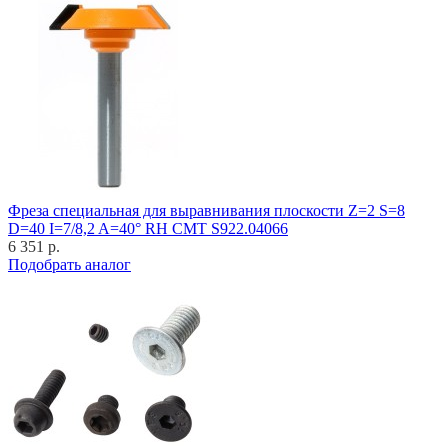
Фреза специальная для выравнивания плоскости Z=2 S=8
D=40 I=7/8,2 A=40° RH CMT S922.04066
6 351 р.
Подобрать аналог