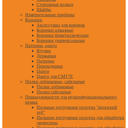
Стопорные кольца
Шайбы
Измерительные приборы
Коронки
Аксессуары для коронок
Коронки алмазные
Коронки биметаллические
Коронки универсальные
Патроны, цанги
Втулки
Державки
Патроны
Переходники
Цанги
Цанги для CMT7E
Пилки лобзиковые, сабельные
Пилки лобзиковые
Пилки сабельные
Принадлежности для мультифункционального
резака
Пильные погружные полотна "японский
зуб"
Пильные погружные полотна для обработки
древесины
Пильные погружные полотна для обработки