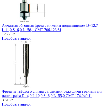
Алмазная обгонная фреза с нижним подшипником D=12,7
I=11,0 S=6,0 L=58,1 CMT 706.128.61
12 773 р.
Подобрать аналог
Фреза из твёрдого сплава с прямыми режущими гранями для
пантографа D=4,0 I=10,0 S=8,0 L=55,0 CMT 174.040.11
3 513 р.
Подобрать аналог