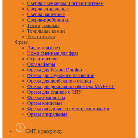
Сверла с зенкером и ограничителем
Сверла спиральные
Сверла чашечные
Сверла-пробочники
Тиски, зажимы
Точильные камни
Уплотнители
Фрезы
Диски для фрез
Ножи сменные для фрез
Ограничители
Органайзеры
Фрезы для Festool Domino
Фрезы для глубокого пазования
Фрезы для долбежного станка
Фрезы для дюбельного фрезера MAFELL
Фрезы для станков с ЧПУ
Фрезы комплекты
Фрезы концевые
Фрезы насадные со сменными ножами
Фрезы спиральные
CMT в рассрочку