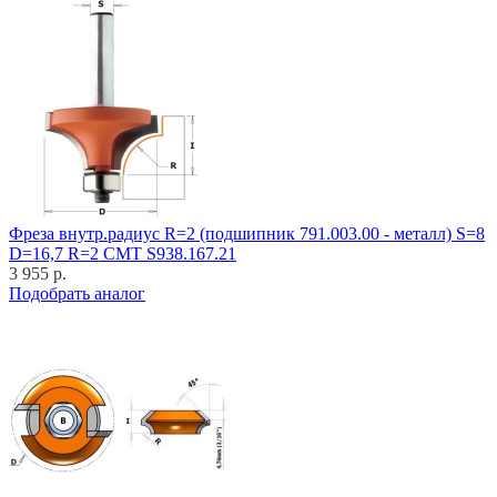
Фреза внутр.радиус R=2 (подшипник 791.003.00 - металл) S=8
D=16,7 R=2 CMT S938.167.21
3 955 р.
Подобрать аналог