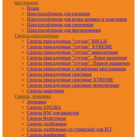
мастерских
Ножи
Приспособления для пиления
Приспособления для резки кромки и пластиков
Приспособления для сверления
Приспособления для фрезерования
Сверла присадочные
Сверла присадочные "глухие" RH-LH
Сверла присадочные "глухие" XTREME
Сверла присадочные "глухие" монолитные
Сверла присадочные "глухие". Левое вращение
Сверла присадочные "глухие". Правое вращение
Сверла присадочные с резьбовым хвостовиком
Сверла присадочные сквозные
Сверла присадочные сквозные XTREME
Сверла присадочные сквозные монолитные
Сверла чашечные
Сверла, зенковки
Зенковки
Сверла ANUBA
Сверла HW для шкантов
Сверла Форстнера
Сверла долбежные
Сверла долбежные со стамеской для JET
Сверла конфирмат