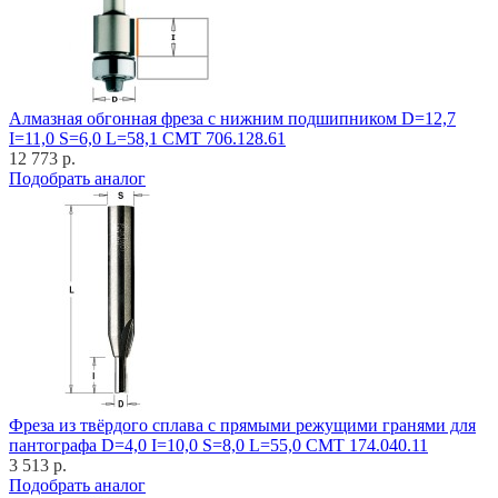
Алмазная обгонная фреза с нижним подшипником D=12,7
I=11,0 S=6,0 L=58,1 CMT 706.128.61
12 773 р.
Подобрать аналог
Фреза из твёрдого сплава с прямыми режущими гранями для
пантографа D=4,0 I=10,0 S=8,0 L=55,0 CMT 174.040.11
3 513 р.
Подобрать аналог