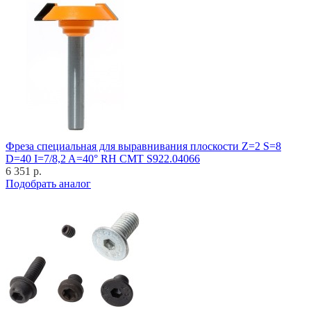
Фреза специальная для выравнивания плоскости Z=2 S=8
D=40 I=7/8,2 A=40° RH CMT S922.04066
6 351 р.
Подобрать аналог