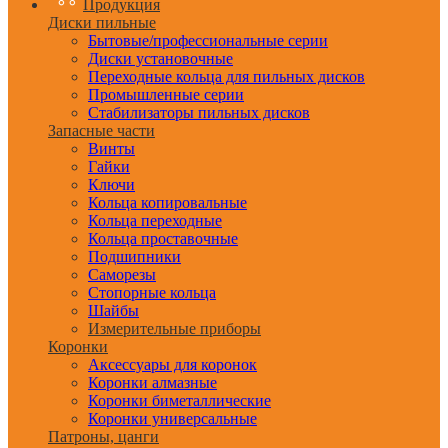
Продукция
Диски пильные
Бытовые/профессиональные серии
Диски установочные
Переходные кольца для пильных дисков
Промышленные серии
Стабилизаторы пильных дисков
Запасные части
Винты
Гайки
Ключи
Кольца копировальные
Кольца переходные
Кольца проставочные
Подшипники
Саморезы
Стопорные кольца
Шайбы
Измерительные приборы
Коронки
Аксессуары для коронок
Коронки алмазные
Коронки биметаллические
Коронки универсальные
Патроны, цанги