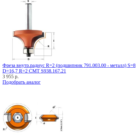
Фреза внутр.радиус R=2 (подшипник 791.003.00 - металл) S=8
D=16,7 R=2 CMT S938.167.21
3 955 р.
Подобрать аналог