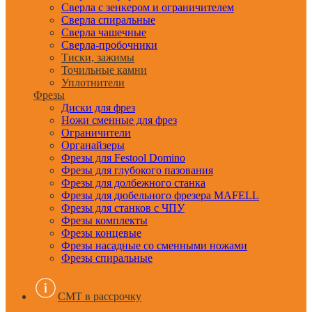
Сверла с зенкером и ограничителем
Сверла спиральные
Сверла чашечные
Сверла-пробочники
Тиски, зажимы
Точильные камни
Уплотнители
Фрезы
Диски для фрез
Ножи сменные для фрез
Ограничители
Органайзеры
Фрезы для Festool Domino
Фрезы для глубокого пазования
Фрезы для долбежного станка
Фрезы для дюбельного фрезера MAFELL
Фрезы для станков с ЧПУ
Фрезы комплекты
Фрезы концевые
Фрезы насадные со сменными ножами
Фрезы спиральные
CMT в рассрочку