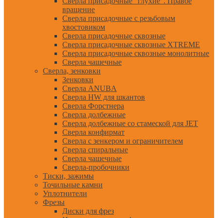
Сверла присадочные "глухие". Правое
вращение
Сверла присадочные с резьбовым
хвостовиком
Сверла присадочные сквозные
Сверла присадочные сквозные XTREME
Сверла присадочные сквозные монолитные
Сверла чашечные
Сверла, зенковки
Зенковки
Сверла ANUBA
Сверла HW для шкантов
Сверла Форстнера
Сверла долбежные
Сверла долбежные со стамеской для JET
Сверла конфирмат
Сверла с зенкером и ограничителем
Сверла спиральные
Сверла чашечные
Сверла-пробочники
Тиски, зажимы
Точильные камни
Уплотнители
Фрезы
Диски для фрез