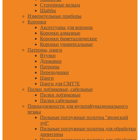
Стопорные кольца
Шайбы
Измерительные приборы
Коронки
Аксессуары для коронок
Коронки алмазные
Коронки биметаллические
Коронки универсальные
Патроны, цанги
Втулки
Державки
Патроны
Переходники
Цанги
Цанги для CMT7E
Пилки лобзиковые, сабельные
Пилки лобзиковые
Пилки сабельные
Принадлежности для мультифункционального
резака
Пильные погружные полотна "японский
зуб"
Пильные погружные полотна для обработки
древесины
Пильные погружные полотна для обработки