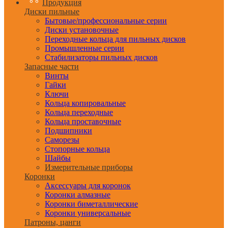
Продукция
Диски пильные
Бытовые/профессиональные серии
Диски установочные
Переходные кольца для пильных дисков
Промышленные серии
Стабилизаторы пильных дисков
Запасные части
Винты
Гайки
Ключи
Кольца копировальные
Кольца переходные
Кольца проставочные
Подшипники
Саморезы
Стопорные кольца
Шайбы
Измерительные приборы
Коронки
Аксессуары для коронок
Коронки алмазные
Коронки биметаллические
Коронки универсальные
Патроны, цанги