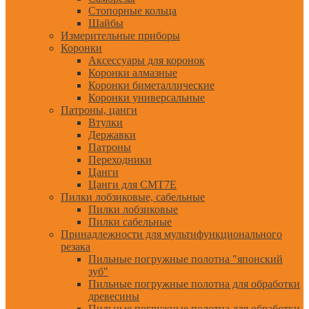
Стопорные кольца
Шайбы
Измерительные приборы
Коронки
Аксессуары для коронок
Коронки алмазные
Коронки биметаллические
Коронки универсальные
Патроны, цанги
Втулки
Державки
Патроны
Переходники
Цанги
Цанги для CMT7E
Пилки лобзиковые, сабельные
Пилки лобзиковые
Пилки сабельные
Принадлежности для мультифункционального
резака
Пильные погружные полотна "японский
зуб"
Пильные погружные полотна для обработки
древесины
Пильные погружные полотна для обработки