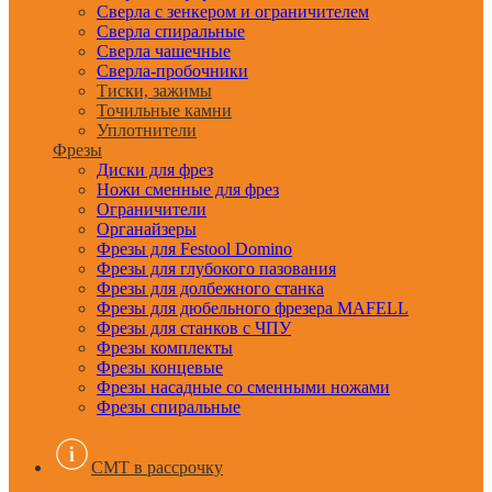
Сверла с зенкером и ограничителем
Сверла спиральные
Сверла чашечные
Сверла-пробочники
Тиски, зажимы
Точильные камни
Уплотнители
Фрезы
Диски для фрез
Ножи сменные для фрез
Ограничители
Органайзеры
Фрезы для Festool Domino
Фрезы для глубокого пазования
Фрезы для долбежного станка
Фрезы для дюбельного фрезера MAFELL
Фрезы для станков с ЧПУ
Фрезы комплекты
Фрезы концевые
Фрезы насадные со сменными ножами
Фрезы спиральные
CMT в рассрочку