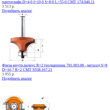
пантографа D=4,0 I=10,0 S=8,0 L=55,0 CMT 174.040.11
3 513 р.
Подобрать аналог
Фреза внутр.радиус R=2 (подшипник 791.003.00 - металл) S=8
D=16,7 R=2 CMT S938.167.21
3 955 р.
Подобрать аналог