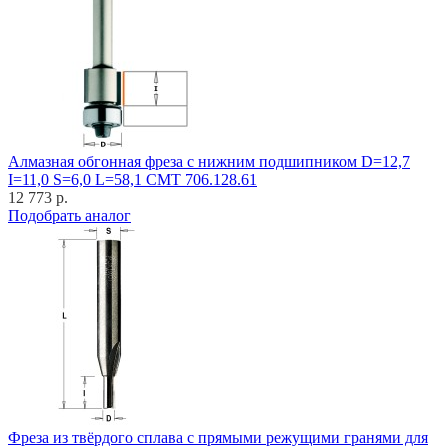
Алмазная обгонная фреза с нижним подшипником D=12,7
I=11,0 S=6,0 L=58,1 CMT 706.128.61
12 773 р.
Подобрать аналог
Фреза из твёрдого сплава с прямыми режущими гранями для