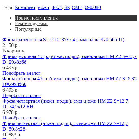
Теги:
Комплект
,
ножи
,
40x4
,
SP
,
CMT
,
690.080
Новые поступления
Рекомендуемые
Популярные
Фреза филеночная S=12 D=35x5,4 ( замена на 970.505.11)
2 450 р.
В корзину
Фреза фасочная 45гр. (нижн. подш.), смен.ножи HM Z2 S=12,7
D=29x8x68
6 493 р.
Подобрать аналог
Фреза фасочная 45гр. (нижн. подш.), смен.ножи HM Z2 S=6,35
D=29x8x60
6 493 р.
Подобрать аналог
Фреза четвертная (нижн. подш.), смен.ножи HM Z2 S=12,7
D=34,9x12 RH
6 978 р.
Подобрать аналог
Фреза четвертная (нижн. подш.), смен.ножи HM Z2 S=12,7
D=50,8x28
10 883 р.