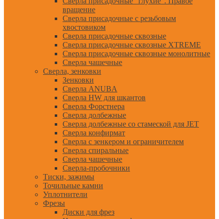
Сверла присадочные "глухие". Правое
вращение
Сверла присадочные с резьбовым
хвостовиком
Сверла присадочные сквозные
Сверла присадочные сквозные XTREME
Сверла присадочные сквозные монолитные
Сверла чашечные
Сверла, зенковки
Зенковки
Сверла ANUBA
Сверла HW для шкантов
Сверла Форстнера
Сверла долбежные
Сверла долбежные со стамеской для JET
Сверла конфирмат
Сверла с зенкером и ограничителем
Сверла спиральные
Сверла чашечные
Сверла-пробочники
Тиски, зажимы
Точильные камни
Уплотнители
Фрезы
Диски для фрез