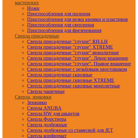
мастерских
Ножи
Приспособления для пиления
Приспособления для резки кромки и пластиков
Приспособления для сверления
Приспособления для фрезерования
Сверла присадочные
Сверла присадочные "глухие" RH-LH
Сверла присадочные "глухие" XTREME
Сверла присадочные "глухие" монолитные
Сверла присадочные "глухие". Левое вращение
Сверла присадочные "глухие". Правое вращение
Сверла присадочные с резьбовым хвостовиком
Сверла присадочные сквозные
Сверла присадочные сквозные XTREME
Сверла присадочные сквозные монолитные
Сверла чашечные
Сверла, зенковки
Зенковки
Сверла ANUBA
Сверла HW для шкантов
Сверла Форстнера
Сверла долбежные
Сверла долбежные со стамеской для JET
Сверла конфирмат