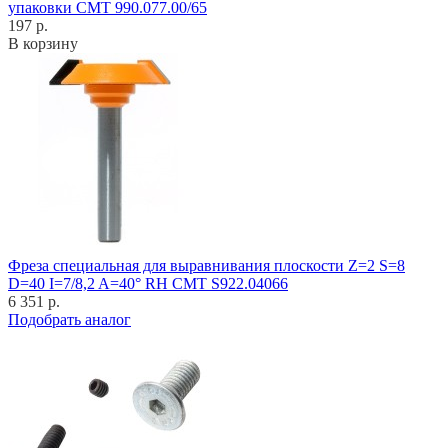
упаковки CMT 990.077.00/65
197 р.
В корзину
Фреза специальная для выравнивания плоскости Z=2 S=8
D=40 I=7/8,2 A=40° RH CMT S922.04066
6 351 р.
Подобрать аналог