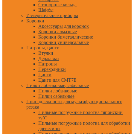
Стопорные кольца
Шайбы
Измерительные приборы
Коронки
Аксессуары для коронок
Коронки алмазные
Коронки биметаллические
Коронки универсальные
Патроны, цанги
Втулки
Державки
Патроны
Переходники
Цанги
Цанги для CMT7E
Пилки лобзиковые, сабельные
Пилки лобзиковые
Пилки сабельные
Принадлежности для мультифункционального
резака
Пильные погружные полотна "японский
зуб"
Пильные погружные полотна для обработки
древесины
Пильные погружные полотна для обработки