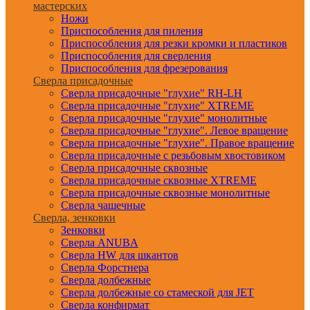
мастерских
Ножи
Приспособления для пиления
Приспособления для резки кромки и пластиков
Приспособления для сверления
Приспособления для фрезерования
Сверла присадочные
Сверла присадочные "глухие" RH-LH
Сверла присадочные "глухие" XTREME
Сверла присадочные "глухие" монолитные
Сверла присадочные "глухие". Левое вращение
Сверла присадочные "глухие". Правое вращение
Сверла присадочные с резьбовым хвостовиком
Сверла присадочные сквозные
Сверла присадочные сквозные XTREME
Сверла присадочные сквозные монолитные
Сверла чашечные
Сверла, зенковки
Зенковки
Сверла ANUBA
Сверла HW для шкантов
Сверла Форстнера
Сверла долбежные
Сверла долбежные со стамеской для JET
Сверла конфирмат