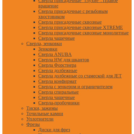
Сверла присадочные "глухие". Правое
вращение
Сверла присадочные с резьбовым
хвостовиком
Сверла присадочные сквозные
Сверла присадочные сквозные XTREME
Сверла присадочные сквозные монолитные
Сверла чашечные
Сверла, зенковки
Зенковки
Сверла ANUBA
Сверла HW для шкантов
Сверла Форстнера
Сверла долбежные
Сверла долбежные со стамеской для JET
Сверла конфирмат
Сверла с зенкером и ограничителем
Сверла спиральные
Сверла чашечные
Сверла-пробочники
Тиски, зажимы
Точильные камни
Уплотнители
Фрезы
Диски для фрез