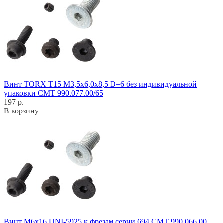
Винт TORX T15 M3,5x6,0x8,5 D=6 без индивидуальной
упаковки CMT 990.077.00/65
197 р.
В корзину
Винт M6x16 UNI-5925 к фрезам серии 694 CMT 990.066.00