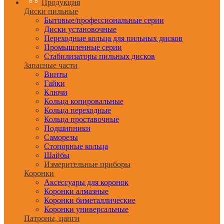
Продукция
Диски пильные
Бытовые/профессиональные серии
Диски установочные
Переходные кольца для пильных дисков
Промышленные серии
Стабилизаторы пильных дисков
Запасные части
Винты
Гайки
Ключи
Кольца копировальные
Кольца переходные
Кольца проставочные
Подшипники
Саморезы
Стопорные кольца
Шайбы
Измерительные приборы
Коронки
Аксессуары для коронок
Коронки алмазные
Коронки биметаллические
Коронки универсальные
Патроны, цанги