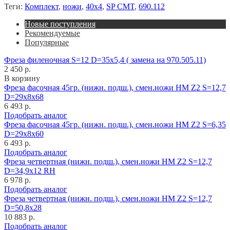
Теги:
Комплект
,
ножи
,
40x4
,
SP CMT
,
690.112
Новые поступления
Рекомендуемые
Популярные
Фреза филеночная S=12 D=35x5,4 ( замена на 970.505.11)
2 450 р.
В корзину
Фреза фасочная 45гр. (нижн. подш.), смен.ножи HM Z2 S=12,7
D=29x8x68
6 493 р.
Подобрать аналог
Фреза фасочная 45гр. (нижн. подш.), смен.ножи HM Z2 S=6,35
D=29x8x60
6 493 р.
Подобрать аналог
Фреза четвертная (нижн. подш.), смен.ножи HM Z2 S=12,7
D=34,9x12 RH
6 978 р.
Подобрать аналог
Фреза четвертная (нижн. подш.), смен.ножи HM Z2 S=12,7
D=50,8x28
10 883 р.
Подобрать аналог