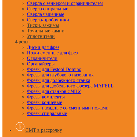
Сверла с зенкером и ограничителем
Сверла спиральные
Сверла чашечные
Сверла-пробочники
Тиски, зажимы
Точильные камни
Уплотнители
Фрезы
Диски для фрез
Ножи сменные для фрез
Ограничители
Органайзеры
Фрезы для Festool Domino
Фрезы для глубокого пазования
Фрезы для долбежного станка
Фрезы для дюбельного фрезера MAFELL
Фрезы для станков с ЧПУ
Фрезы комплекты
Фрезы концевые
Фрезы насадные со сменными ножами
Фрезы спиральные
CMT в рассрочку