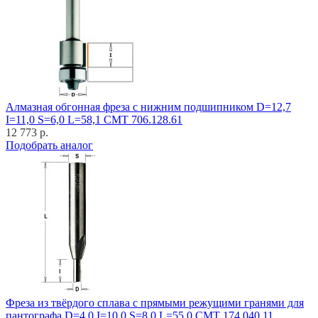
Алмазная обгонная фреза с нижним подшипником D=12,7
I=11,0 S=6,0 L=58,1 CMT 706.128.61
12 773 р.
Подобрать аналог
Фреза из твёрдого сплава с прямыми режущими гранями для
пантографа D=4,0 I=10,0 S=8,0 L=55,0 CMT 174.040.11