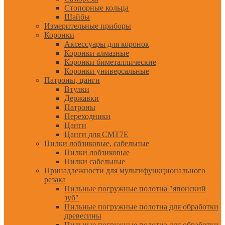
Стопорные кольца
Шайбы
Измерительные приборы
Коронки
Аксессуары для коронок
Коронки алмазные
Коронки биметаллические
Коронки универсальные
Патроны, цанги
Втулки
Державки
Патроны
Переходники
Цанги
Цанги для CMT7E
Пилки лобзиковые, сабельные
Пилки лобзиковые
Пилки сабельные
Принадлежности для мультифункционального
резака
Пильные погружные полотна "японский
зуб"
Пильные погружные полотна для обработки
древесины
Пильные погружные полотна для обработки