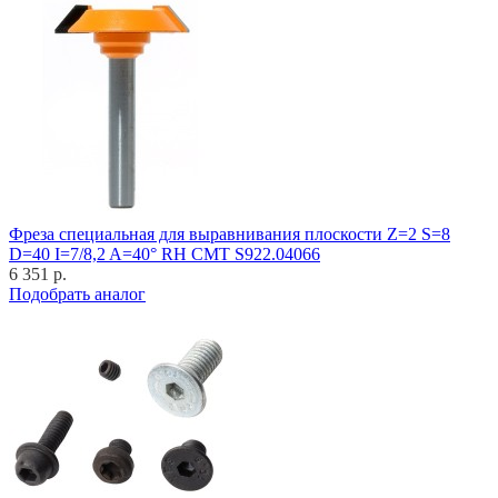
Фреза специальная для выравнивания плоскости Z=2 S=8
D=40 I=7/8,2 A=40° RH CMT S922.04066
6 351 р.
Подобрать аналог