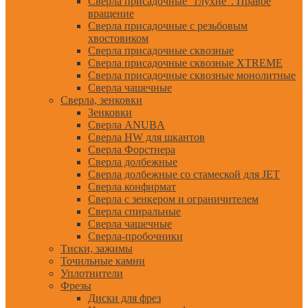
Сверла присадочные "глухие". Правое
вращение
Сверла присадочные с резьбовым
хвостовиком
Сверла присадочные сквозные
Сверла присадочные сквозные XTREME
Сверла присадочные сквозные монолитные
Сверла чашечные
Сверла, зенковки
Зенковки
Сверла ANUBA
Сверла HW для шкантов
Сверла Форстнера
Сверла долбежные
Сверла долбежные со стамеской для JET
Сверла конфирмат
Сверла с зенкером и ограничителем
Сверла спиральные
Сверла чашечные
Сверла-пробочники
Тиски, зажимы
Точильные камни
Уплотнители
Фрезы
Диски для фрез