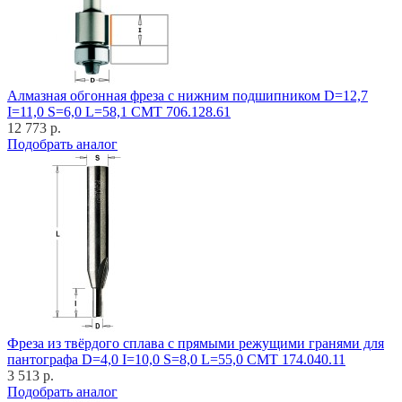
Алмазная обгонная фреза с нижним подшипником D=12,7
I=11,0 S=6,0 L=58,1 CMT 706.128.61
12 773 р.
Подобрать аналог
Фреза из твёрдого сплава с прямыми режущими гранями для
пантографа D=4,0 I=10,0 S=8,0 L=55,0 CMT 174.040.11
3 513 р.
Подобрать аналог