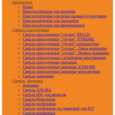
мастерских
Ножи
Приспособления для пиления
Приспособления для резки кромки и пластиков
Приспособления для сверления
Приспособления для фрезерования
Сверла присадочные
Сверла присадочные "глухие" RH-LH
Сверла присадочные "глухие" XTREME
Сверла присадочные "глухие" монолитные
Сверла присадочные "глухие". Левое вращение
Сверла присадочные "глухие". Правое вращение
Сверла присадочные с резьбовым хвостовиком
Сверла присадочные сквозные
Сверла присадочные сквозные XTREME
Сверла присадочные сквозные монолитные
Сверла чашечные
Сверла, зенковки
Зенковки
Сверла ANUBA
Сверла HW для шкантов
Сверла Форстнера
Сверла долбежные
Сверла долбежные со стамеской для JET
Сверла конфирмат