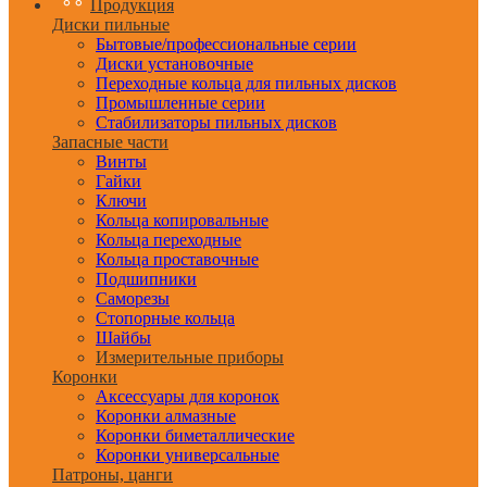
Продукция
Диски пильные
Бытовые/профессиональные серии
Диски установочные
Переходные кольца для пильных дисков
Промышленные серии
Стабилизаторы пильных дисков
Запасные части
Винты
Гайки
Ключи
Кольца копировальные
Кольца переходные
Кольца проставочные
Подшипники
Саморезы
Стопорные кольца
Шайбы
Измерительные приборы
Коронки
Аксессуары для коронок
Коронки алмазные
Коронки биметаллические
Коронки универсальные
Патроны, цанги