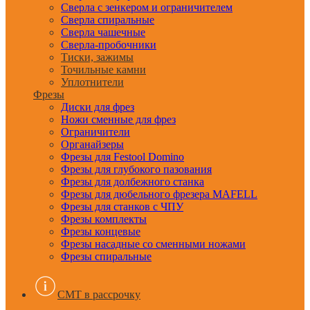
Сверла с зенкером и ограничителем
Сверла спиральные
Сверла чашечные
Сверла-пробочники
Тиски, зажимы
Точильные камни
Уплотнители
Фрезы
Диски для фрез
Ножи сменные для фрез
Ограничители
Органайзеры
Фрезы для Festool Domino
Фрезы для глубокого пазования
Фрезы для долбежного станка
Фрезы для дюбельного фрезера MAFELL
Фрезы для станков с ЧПУ
Фрезы комплекты
Фрезы концевые
Фрезы насадные со сменными ножами
Фрезы спиральные
CMT в рассрочку