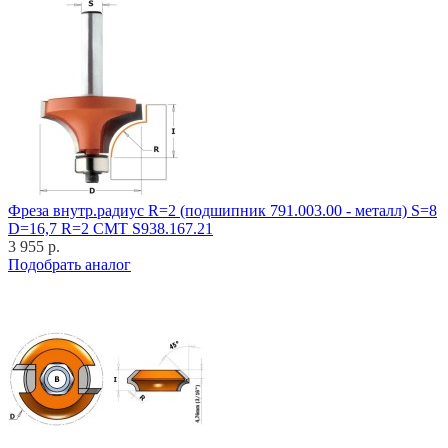
Фреза внутр.радиус R=2 (подшипник 791.003.00 - металл) S=8
D=16,7 R=2 CMT S938.167.21
3 955 р.
Подобрать аналог