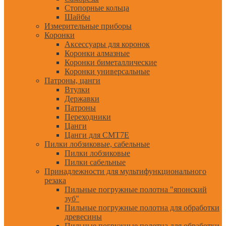
Стопорные кольца
Шайбы
Измерительные приборы
Коронки
Аксессуары для коронок
Коронки алмазные
Коронки биметаллические
Коронки универсальные
Патроны, цанги
Втулки
Державки
Патроны
Переходники
Цанги
Цанги для CMT7E
Пилки лобзиковые, сабельные
Пилки лобзиковые
Пилки сабельные
Принадлежности для мультифункционального
резака
Пильные погружные полотна "японский
зуб"
Пильные погружные полотна для обработки
древесины
Пильные погружные полотна для обработки