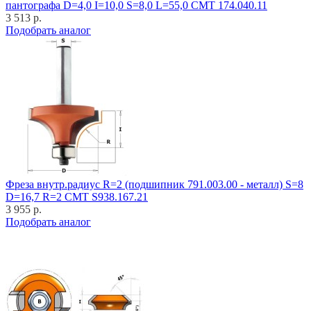
пантографа D=4,0 I=10,0 S=8,0 L=55,0 CMT 174.040.11
3 513 р.
Подобрать аналог
Фреза внутр.радиус R=2 (подшипник 791.003.00 - металл) S=8
D=16,7 R=2 CMT S938.167.21
3 955 р.
Подобрать аналог