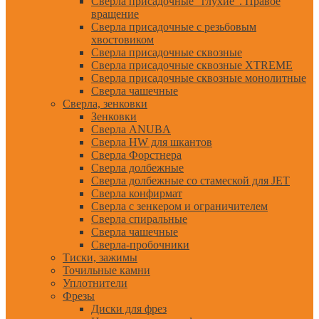
Сверла присадочные "глухие". Правое
вращение
Сверла присадочные с резьбовым
хвостовиком
Сверла присадочные сквозные
Сверла присадочные сквозные XTREME
Сверла присадочные сквозные монолитные
Сверла чашечные
Сверла, зенковки
Зенковки
Сверла ANUBA
Сверла HW для шкантов
Сверла Форстнера
Сверла долбежные
Сверла долбежные со стамеской для JET
Сверла конфирмат
Сверла с зенкером и ограничителем
Сверла спиральные
Сверла чашечные
Сверла-пробочники
Тиски, зажимы
Точильные камни
Уплотнители
Фрезы
Диски для фрез