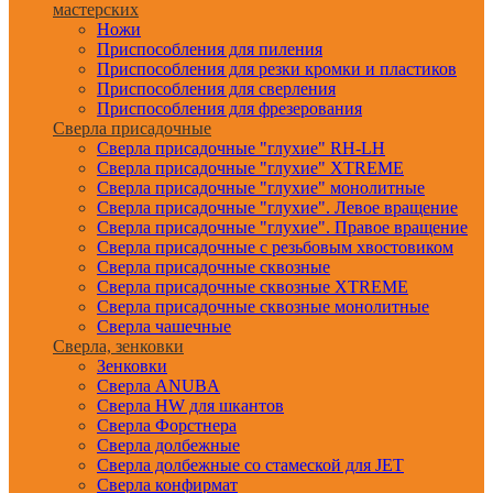
мастерских
Ножи
Приспособления для пиления
Приспособления для резки кромки и пластиков
Приспособления для сверления
Приспособления для фрезерования
Сверла присадочные
Сверла присадочные "глухие" RH-LH
Сверла присадочные "глухие" XTREME
Сверла присадочные "глухие" монолитные
Сверла присадочные "глухие". Левое вращение
Сверла присадочные "глухие". Правое вращение
Сверла присадочные с резьбовым хвостовиком
Сверла присадочные сквозные
Сверла присадочные сквозные XTREME
Сверла присадочные сквозные монолитные
Сверла чашечные
Сверла, зенковки
Зенковки
Сверла ANUBA
Сверла HW для шкантов
Сверла Форстнера
Сверла долбежные
Сверла долбежные со стамеской для JET
Сверла конфирмат