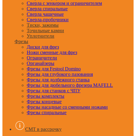
Сверла с зенкером и ограничителем
Сверла спиральные
Сверла чашечные
Сверла-пробочники
Тиски, зажимы
Точильные камни
Уплотнители
Фрезы
Диски для фрез
Ножи сменные для фрез
Ограничители
Органайзеры
Фрезы для Festool Domino
Фрезы для глубокого пазования
Фрезы для долбежного станка
Фрезы для дюбельного фрезера MAFELL
Фрезы для станков с ЧПУ
Фрезы комплекты
Фрезы концевые
Фрезы насадные со сменными ножами
Фрезы спиральные
CMT в рассрочку