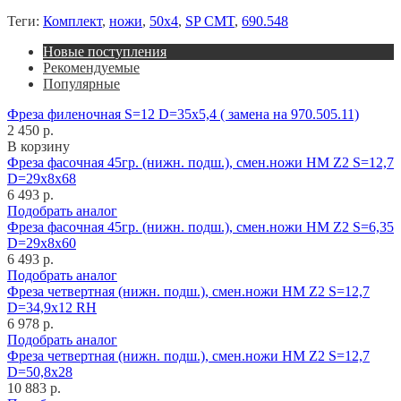
Теги:
Комплект
,
ножи
,
50x4
,
SP CMT
,
690.548
Новые поступления
Рекомендуемые
Популярные
Фреза филеночная S=12 D=35x5,4 ( замена на 970.505.11)
2 450 р.
В корзину
Фреза фасочная 45гр. (нижн. подш.), смен.ножи HM Z2 S=12,7
D=29x8x68
6 493 р.
Подобрать аналог
Фреза фасочная 45гр. (нижн. подш.), смен.ножи HM Z2 S=6,35
D=29x8x60
6 493 р.
Подобрать аналог
Фреза четвертная (нижн. подш.), смен.ножи HM Z2 S=12,7
D=34,9x12 RH
6 978 р.
Подобрать аналог
Фреза четвертная (нижн. подш.), смен.ножи HM Z2 S=12,7
D=50,8x28
10 883 р.