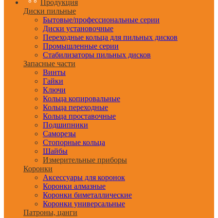
Продукция
Диски пильные
Бытовые/профессиональные серии
Диски установочные
Переходные кольца для пильных дисков
Промышленные серии
Стабилизаторы пильных дисков
Запасные части
Винты
Гайки
Ключи
Кольца копировальные
Кольца переходные
Кольца проставочные
Подшипники
Саморезы
Стопорные кольца
Шайбы
Измерительные приборы
Коронки
Аксессуары для коронок
Коронки алмазные
Коронки биметаллические
Коронки универсальные
Патроны, цанги