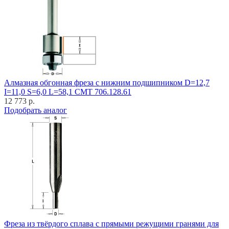
Алмазная обгонная фреза с нижним подшипником D=12,7
I=11,0 S=6,0 L=58,1 CMT 706.128.61
12 773 р.
Подобрать аналог
Фреза из твёрдого сплава с прямыми режущими гранями для