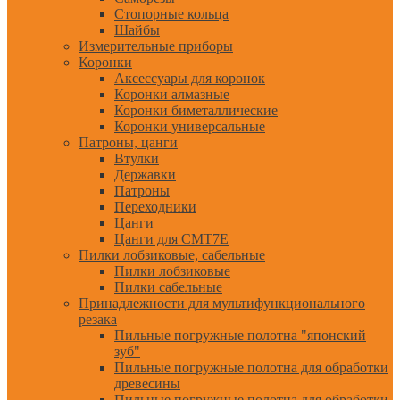
Стопорные кольца
Шайбы
Измерительные приборы
Коронки
Аксессуары для коронок
Коронки алмазные
Коронки биметаллические
Коронки универсальные
Патроны, цанги
Втулки
Державки
Патроны
Переходники
Цанги
Цанги для CMT7E
Пилки лобзиковые, сабельные
Пилки лобзиковые
Пилки сабельные
Принадлежности для мультифункционального
резака
Пильные погружные полотна "японский
зуб"
Пильные погружные полотна для обработки
древесины
Пильные погружные полотна для обработки