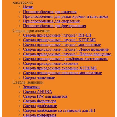
мастерских
Ножи
Приспособления для пиления
Приспособления для резки кромки и пластиков
Приспособления для сверления
Приспособления для фрезерования
Сверла присадочные
Сверла присадочные "глухие" RH-LH
Сверла присадочные "глухие" XTREME
Сверла присадочные "глухие" монолитные
Сверла присадочные "глухие". Левое вращение
Сверла присадочные "глухие". Правое вращение
Сверла присадочные с резьбовым хвостовиком
Сверла присадочные сквозные
Сверла присадочные сквозные XTREME
Сверла присадочные сквозные монолитные
Сверла чашечные
Сверла, зенковки
Зенковки
Сверла ANUBA
Сверла HW для шкантов
Сверла Форстнера
Сверла долбежные
Сверла долбежные со стамеской для JET
Сверла конфирмат