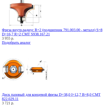
Фреза внутр.радиус R=2 (подшипник 791.003.00 - металл) S=8
D=16,7 R=2 CMT S938.167.21
3 955 р.
Подобрать аналог
Диск пазовый для концевой фрезы D=38,0 I=12,7 B=8,0 CMT
822.029.11
3 721 р.