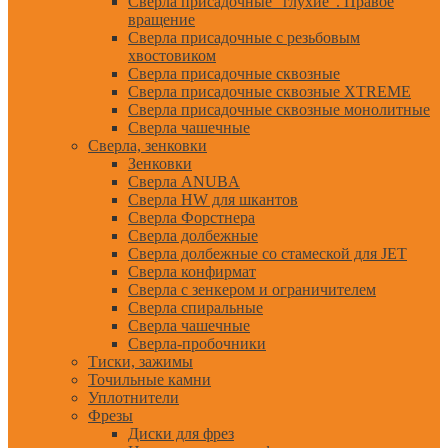
Сверла присадочные "глухие". Правое
вращение
Сверла присадочные с резьбовым
хвостовиком
Сверла присадочные сквозные
Сверла присадочные сквозные XTREME
Сверла присадочные сквозные монолитные
Сверла чашечные
Сверла, зенковки
Зенковки
Сверла ANUBA
Сверла HW для шкантов
Сверла Форстнера
Сверла долбежные
Сверла долбежные со стамеской для JET
Сверла конфирмат
Сверла с зенкером и ограничителем
Сверла спиральные
Сверла чашечные
Сверла-пробочники
Тиски, зажимы
Точильные камни
Уплотнители
Фрезы
Диски для фрез