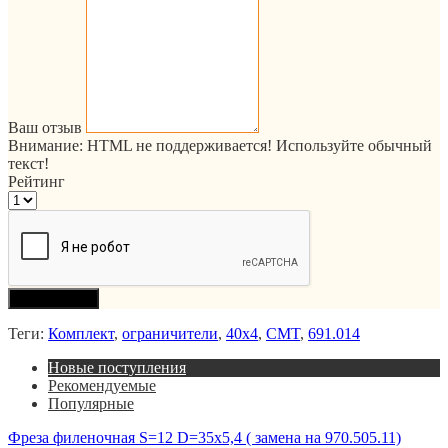
Ваш отзыв
Внимание:
HTML не поддерживается! Используйте обычный
текст!
Рейтинг
Продолжить
Теги:
Комплект
,
ограничители
,
40x4
,
CMT
,
691.014
Новые поступления
Рекомендуемые
Популярные
Фреза филеночная S=12 D=35x5,4 ( замена на 970.505.11)