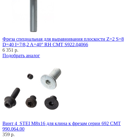
Фреза специальная для выравнивания плоскости Z=2 S=8
D=40 I=7/8,2 A=40° RH CMT S922.04066
6 351 р.
Подобрать аналог
Винт 4_STEI M8x16 для клина к фрезам серии 692 CMT
990.064.00
359 р.