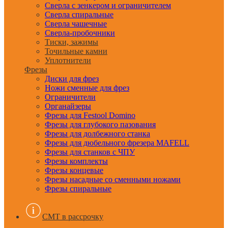
Сверла с зенкером и ограничителем
Сверла спиральные
Сверла чашечные
Сверла-пробочники
Тиски, зажимы
Точильные камни
Уплотнители
Фрезы
Диски для фрез
Ножи сменные для фрез
Ограничители
Органайзеры
Фрезы для Festool Domino
Фрезы для глубокого пазования
Фрезы для долбежного станка
Фрезы для дюбельного фрезера MAFELL
Фрезы для станков с ЧПУ
Фрезы комплекты
Фрезы концевые
Фрезы насадные со сменными ножами
Фрезы спиральные
CMT в рассрочку