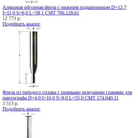
Алмазная обгонная фреза с нижним подшипником D=12,7
I=11,0 S=6,0 L=58,1 CMT 706.128.61
12 773 р.
Подобрать аналог
Фреза из твёрдого сплава с прямыми режущими гранями для
пантографа D=4,0 I=10,0 S=8,0 L=55,0 CMT 174.040.11
3 513 р.
Подобрать аналог