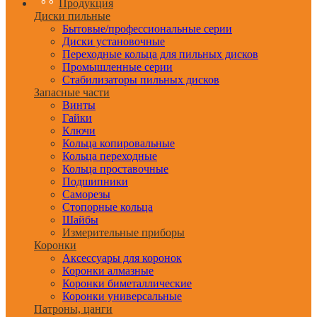
Продукция
Диски пильные
Бытовые/профессиональные серии
Диски установочные
Переходные кольца для пильных дисков
Промышленные серии
Стабилизаторы пильных дисков
Запасные части
Винты
Гайки
Ключи
Кольца копировальные
Кольца переходные
Кольца проставочные
Подшипники
Саморезы
Стопорные кольца
Шайбы
Измерительные приборы
Коронки
Аксессуары для коронок
Коронки алмазные
Коронки биметаллические
Коронки универсальные
Патроны, цанги