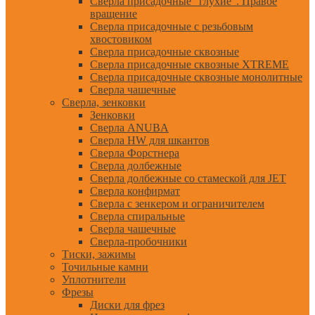
Сверла присадочные "глухие". Правое
вращение
Сверла присадочные с резьбовым
хвостовиком
Сверла присадочные сквозные
Сверла присадочные сквозные XTREME
Сверла присадочные сквозные монолитные
Сверла чашечные
Сверла, зенковки
Зенковки
Сверла ANUBA
Сверла HW для шкантов
Сверла Форстнера
Сверла долбежные
Сверла долбежные со стамеской для JET
Сверла конфирмат
Сверла с зенкером и ограничителем
Сверла спиральные
Сверла чашечные
Сверла-пробочники
Тиски, зажимы
Точильные камни
Уплотнители
Фрезы
Диски для фрез