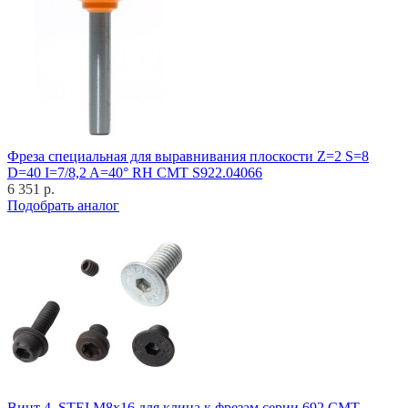
Фреза специальная для выравнивания плоскости Z=2 S=8
D=40 I=7/8,2 A=40° RH CMT S922.04066
6 351 р.
Подобрать аналог
Винт 4_STEI M8x16 для клина к фрезам серии 692 CMT