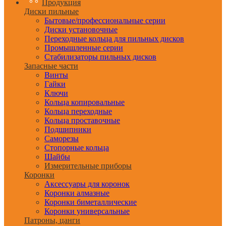
Продукция
Диски пильные
Бытовые/профессиональные серии
Диски установочные
Переходные кольца для пильных дисков
Промышленные серии
Стабилизаторы пильных дисков
Запасные части
Винты
Гайки
Ключи
Кольца копировальные
Кольца переходные
Кольца проставочные
Подшипники
Саморезы
Стопорные кольца
Шайбы
Измерительные приборы
Коронки
Аксессуары для коронок
Коронки алмазные
Коронки биметаллические
Коронки универсальные
Патроны, цанги