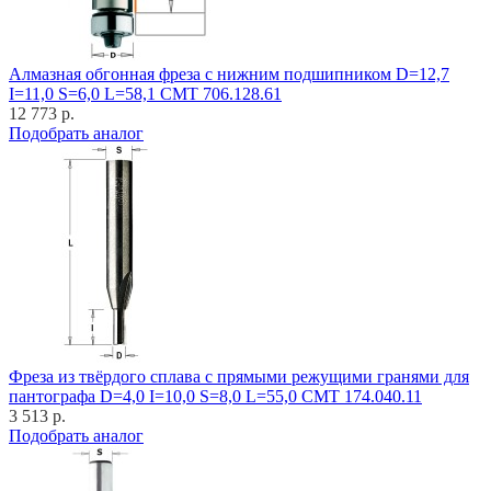
Алмазная обгонная фреза с нижним подшипником D=12,7
I=11,0 S=6,0 L=58,1 CMT 706.128.61
12 773 р.
Подобрать аналог
Фреза из твёрдого сплава с прямыми режущими гранями для
пантографа D=4,0 I=10,0 S=8,0 L=55,0 CMT 174.040.11
3 513 р.
Подобрать аналог