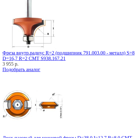
Фреза внутр.радиус R=2 (подшипник 791.003.00 - металл) S=8
D=16,7 R=2 CMT S938.167.21
3 955 р.
Подобрать аналог
Диск пазовый для концевой фрезы D=38,0 I=12,7 B=8,0 CMT