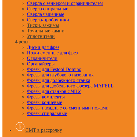
Сверла с зенкером и ограничителем
Сверла спиральные
Сверла чашечные
Сверла-пробочники
Тиски, зажимы
Точильные камни
Уплотнители
Фрезы
Диски для фрез
Ножи сменные для фрез
Ограничители
Органайзеры
Фрезы для Festool Domino
Фрезы для глубокого пазования
Фрезы для долбежного станка
Фрезы для дюбельного фрезера MAFELL
Фрезы для станков с ЧПУ
Фрезы комплекты
Фрезы концевые
Фрезы насадные со сменными ножами
Фрезы спиральные
CMT в рассрочку