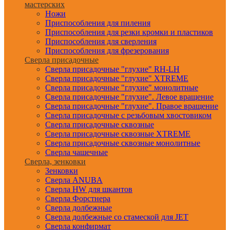
мастерских
Ножи
Приспособления для пиления
Приспособления для резки кромки и пластиков
Приспособления для сверления
Приспособления для фрезерования
Сверла присадочные
Сверла присадочные "глухие" RH-LH
Сверла присадочные "глухие" XTREME
Сверла присадочные "глухие" монолитные
Сверла присадочные "глухие". Левое вращение
Сверла присадочные "глухие". Правое вращение
Сверла присадочные с резьбовым хвостовиком
Сверла присадочные сквозные
Сверла присадочные сквозные XTREME
Сверла присадочные сквозные монолитные
Сверла чашечные
Сверла, зенковки
Зенковки
Сверла ANUBA
Сверла HW для шкантов
Сверла Форстнера
Сверла долбежные
Сверла долбежные со стамеской для JET
Сверла конфирмат