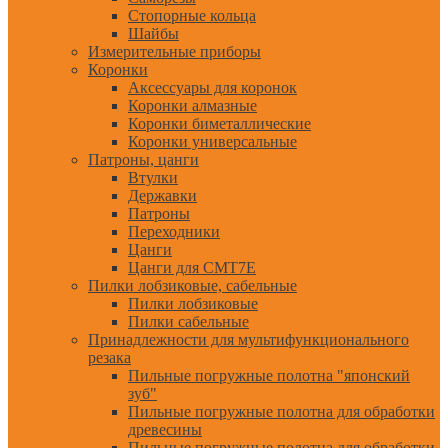
Стопорные кольца
Шайбы
Измерительные приборы
Коронки
Аксессуары для коронок
Коронки алмазные
Коронки биметаллические
Коронки универсальные
Патроны, цанги
Втулки
Державки
Патроны
Переходники
Цанги
Цанги для CMT7E
Пилки лобзиковые, сабельные
Пилки лобзиковые
Пилки сабельные
Принадлежности для мультифункционального
резака
Пильные погружные полотна "японский
зуб"
Пильные погружные полотна для обработки
древесины
Пильные погружные полотна для обработки