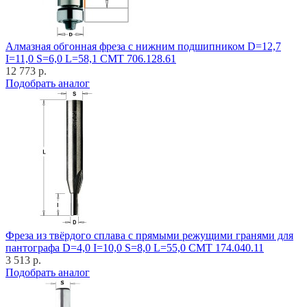
Алмазная обгонная фреза с нижним подшипником D=12,7
I=11,0 S=6,0 L=58,1 CMT 706.128.61
12 773 р.
Подобрать аналог
Фреза из твёрдого сплава с прямыми режущими гранями для
пантографа D=4,0 I=10,0 S=8,0 L=55,0 CMT 174.040.11
3 513 р.
Подобрать аналог