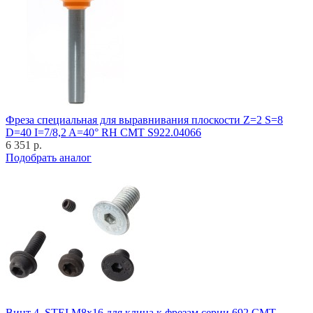
Фреза специальная для выравнивания плоскости Z=2 S=8
D=40 I=7/8,2 A=40° RH CMT S922.04066
6 351 р.
Подобрать аналог
Винт 4_STEI M8x16 для клина к фрезам серии 692 CMT