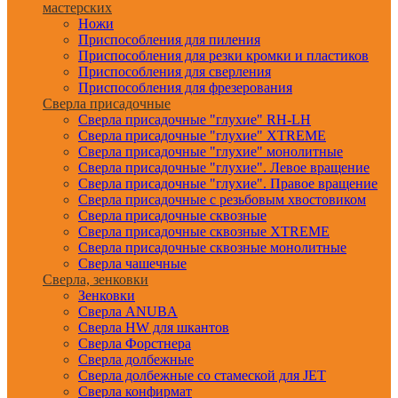
мастерских
Ножи
Приспособления для пиления
Приспособления для резки кромки и пластиков
Приспособления для сверления
Приспособления для фрезерования
Сверла присадочные
Сверла присадочные "глухие" RH-LH
Сверла присадочные "глухие" XTREME
Сверла присадочные "глухие" монолитные
Сверла присадочные "глухие". Левое вращение
Сверла присадочные "глухие". Правое вращение
Сверла присадочные с резьбовым хвостовиком
Сверла присадочные сквозные
Сверла присадочные сквозные XTREME
Сверла присадочные сквозные монолитные
Сверла чашечные
Сверла, зенковки
Зенковки
Сверла ANUBA
Сверла HW для шкантов
Сверла Форстнера
Сверла долбежные
Сверла долбежные со стамеской для JET
Сверла конфирмат