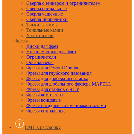
Сверла с зенкером и ограничителем
Сверла спиральные
Сверла чашечные
Сверла-пробочники
Тиски, зажимы
Точильные камни
Уплотнители
Фрезы
Диски для фрез
Ножи сменные для фрез
Ограничители
Органайзеры
Фрезы для Festool Domino
Фрезы для глубокого пазования
Фрезы для долбежного станка
Фрезы для дюбельного фрезера MAFELL
Фрезы для станков с ЧПУ
Фрезы комплекты
Фрезы концевые
Фрезы насадные со сменными ножами
Фрезы спиральные
CMT в рассрочку