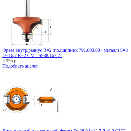
Фреза внутр.радиус R=2 (подшипник 791.003.00 - металл) S=8
D=16,7 R=2 CMT S938.167.21
3 955 р.
Подобрать аналог
Диск пазовый для концевой фрезы D=38,0 I=12,7 B=8,0 CMT