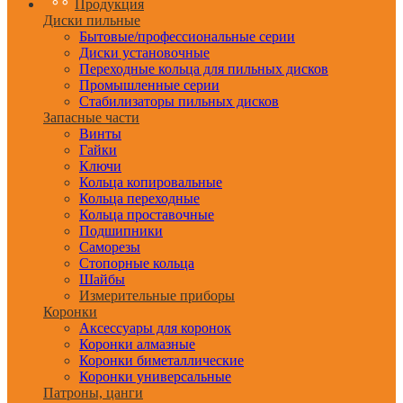
Продукция
Диски пильные
Бытовые/профессиональные серии
Диски установочные
Переходные кольца для пильных дисков
Промышленные серии
Стабилизаторы пильных дисков
Запасные части
Винты
Гайки
Ключи
Кольца копировальные
Кольца переходные
Кольца проставочные
Подшипники
Саморезы
Стопорные кольца
Шайбы
Измерительные приборы
Коронки
Аксессуары для коронок
Коронки алмазные
Коронки биметаллические
Коронки универсальные
Патроны, цанги