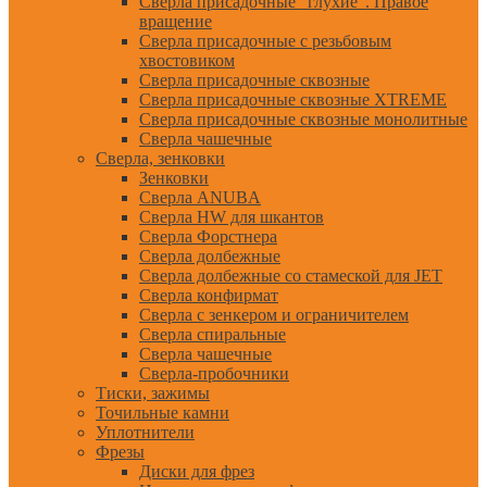
Сверла присадочные "глухие". Правое
вращение
Сверла присадочные с резьбовым
хвостовиком
Сверла присадочные сквозные
Сверла присадочные сквозные XTREME
Сверла присадочные сквозные монолитные
Сверла чашечные
Сверла, зенковки
Зенковки
Сверла ANUBA
Сверла HW для шкантов
Сверла Форстнера
Сверла долбежные
Сверла долбежные со стамеской для JET
Сверла конфирмат
Сверла с зенкером и ограничителем
Сверла спиральные
Сверла чашечные
Сверла-пробочники
Тиски, зажимы
Точильные камни
Уплотнители
Фрезы
Диски для фрез