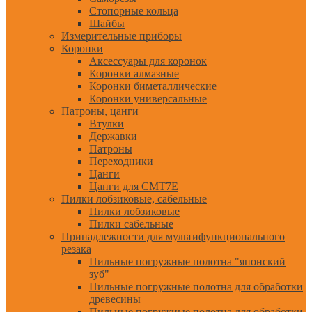
Стопорные кольца
Шайбы
Измерительные приборы
Коронки
Аксессуары для коронок
Коронки алмазные
Коронки биметаллические
Коронки универсальные
Патроны, цанги
Втулки
Державки
Патроны
Переходники
Цанги
Цанги для CMT7E
Пилки лобзиковые, сабельные
Пилки лобзиковые
Пилки сабельные
Принадлежности для мультифункционального
резака
Пильные погружные полотна "японский
зуб"
Пильные погружные полотна для обработки
древесины
Пильные погружные полотна для обработки