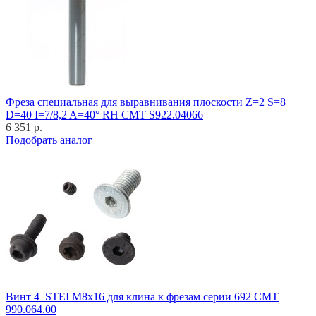
Фреза специальная для выравнивания плоскости Z=2 S=8
D=40 I=7/8,2 A=40° RH CMT S922.04066
6 351 р.
Подобрать аналог
Винт 4_STEI M8x16 для клина к фрезам серии 692 CMT
990.064.00