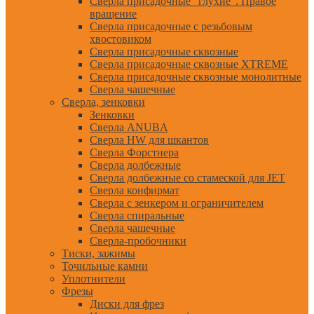
Сверла присадочные "глухие". Правое
вращение
Сверла присадочные с резьбовым
хвостовиком
Сверла присадочные сквозные
Сверла присадочные сквозные XTREME
Сверла присадочные сквозные монолитные
Сверла чашечные
Сверла, зенковки
Зенковки
Сверла ANUBA
Сверла HW для шкантов
Сверла Форстнера
Сверла долбежные
Сверла долбежные со стамеской для JET
Сверла конфирмат
Сверла с зенкером и ограничителем
Сверла спиральные
Сверла чашечные
Сверла-пробочники
Тиски, зажимы
Точильные камни
Уплотнители
Фрезы
Диски для фрез