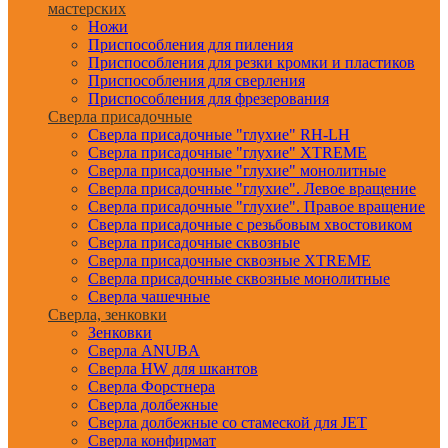
мастерских
Ножи
Приспособления для пиления
Приспособления для резки кромки и пластиков
Приспособления для сверления
Приспособления для фрезерования
Сверла присадочные
Сверла присадочные "глухие" RH-LH
Сверла присадочные "глухие" XTREME
Сверла присадочные "глухие" монолитные
Сверла присадочные "глухие". Левое вращение
Сверла присадочные "глухие". Правое вращение
Сверла присадочные с резьбовым хвостовиком
Сверла присадочные сквозные
Сверла присадочные сквозные XTREME
Сверла присадочные сквозные монолитные
Сверла чашечные
Сверла, зенковки
Зенковки
Сверла ANUBA
Сверла HW для шкантов
Сверла Форстнера
Сверла долбежные
Сверла долбежные со стамеской для JET
Сверла конфирмат