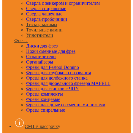
Сверла с зенкером и ограничителем
Сверла спиральные
Сверла чашечные
Сверла-пробочники
Тиски, зажимы
Точильные камни
Уплотнители
Фрезы
Диски для фрез
Ножи сменные для фрез
Ограничители
Органайзеры
Фрезы для Festool Domino
Фрезы для глубокого пазования
Фрезы для долбежного станка
Фрезы для дюбельного фрезера MAFELL
Фрезы для станков с ЧПУ
Фрезы комплекты
Фрезы концевые
Фрезы насадные со сменными ножами
Фрезы спиральные
CMT в рассрочку