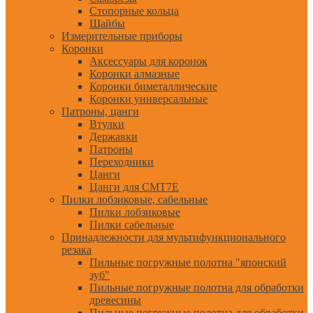
Стопорные кольца
Шайбы
Измерительные приборы
Коронки
Аксессуары для коронок
Коронки алмазные
Коронки биметаллические
Коронки универсальные
Патроны, цанги
Втулки
Державки
Патроны
Переходники
Цанги
Цанги для CMT7E
Пилки лобзиковые, сабельные
Пилки лобзиковые
Пилки сабельные
Принадлежности для мультифункционального
резака
Пильные погружные полотна "японский
зуб"
Пильные погружные полотна для обработки
древесины
Пильные погружные полотна для обработки