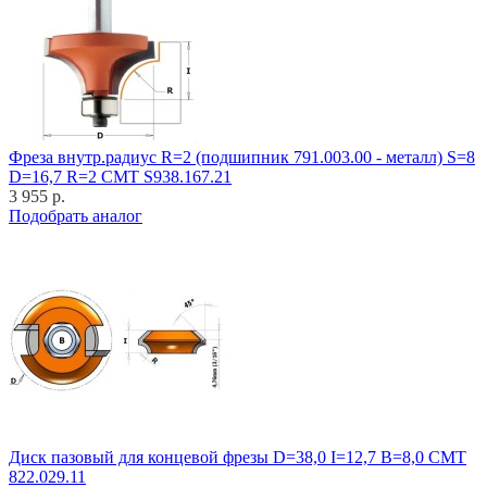
Фреза внутр.радиус R=2 (подшипник 791.003.00 - металл) S=8
D=16,7 R=2 CMT S938.167.21
3 955 р.
Подобрать аналог
Диск пазовый для концевой фрезы D=38,0 I=12,7 B=8,0 CMT
822.029.11