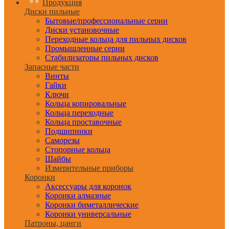
Продукция
Диски пильные
Бытовые/профессиональные серии
Диски установочные
Переходные кольца для пильных дисков
Промышленные серии
Стабилизаторы пильных дисков
Запасные части
Винты
Гайки
Ключи
Кольца копировальные
Кольца переходные
Кольца проставочные
Подшипники
Саморезы
Стопорные кольца
Шайбы
Измерительные приборы
Коронки
Аксессуары для коронок
Коронки алмазные
Коронки биметаллические
Коронки универсальные
Патроны, цанги