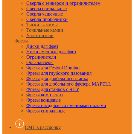
Сверла с зенкером и ограничителем
Сверла спиральные
Сверла чашечные
Сверла-пробочники
Тиски, зажимы
Точильные камни
Уплотнители
Фрезы
Диски для фрез
Ножи сменные для фрез
Ограничители
Органайзеры
Фрезы для Festool Domino
Фрезы для глубокого пазования
Фрезы для долбежного станка
Фрезы для дюбельного фрезера MAFELL
Фрезы для станков с ЧПУ
Фрезы комплекты
Фрезы концевые
Фрезы насадные со сменными ножами
Фрезы спиральные
CMT в рассрочку