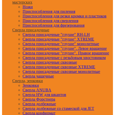
мастерских
Ножи
Приспособления для пиления
Приспособления для резки кромки и пластиков
Приспособления для сверления
Приспособления для фрезерования
Сверла присадочные
Сверла присадочные "глухие" RH-LH
Сверла присадочные "глухие" XTREME
Сверла присадочные "глухие" монолитные
Сверла присадочные "глухие". Левое вращение
Сверла присадочные "глухие". Правое вращение
Сверла присадочные с резьбовым хвостовиком
Сверла присадочные сквозные
Сверла присадочные сквозные XTREME
Сверла присадочные сквозные монолитные
Сверла чашечные
Сверла, зенковки
Зенковки
Сверла ANUBA
Сверла HW для шкантов
Сверла Форстнера
Сверла долбежные
Сверла долбежные со стамеской для JET
Сверла конфирмат