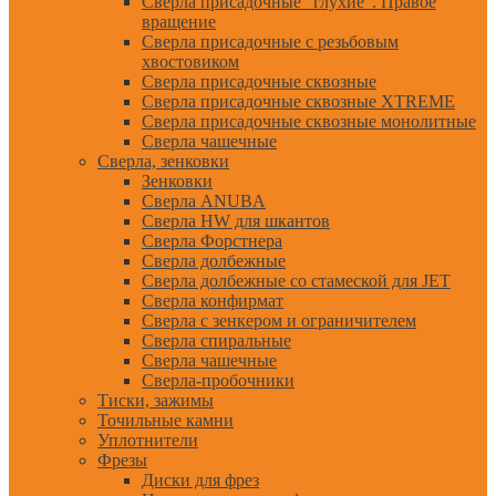
Сверла присадочные "глухие". Правое
вращение
Сверла присадочные с резьбовым
хвостовиком
Сверла присадочные сквозные
Сверла присадочные сквозные XTREME
Сверла присадочные сквозные монолитные
Сверла чашечные
Сверла, зенковки
Зенковки
Сверла ANUBA
Сверла HW для шкантов
Сверла Форстнера
Сверла долбежные
Сверла долбежные со стамеской для JET
Сверла конфирмат
Сверла с зенкером и ограничителем
Сверла спиральные
Сверла чашечные
Сверла-пробочники
Тиски, зажимы
Точильные камни
Уплотнители
Фрезы
Диски для фрез