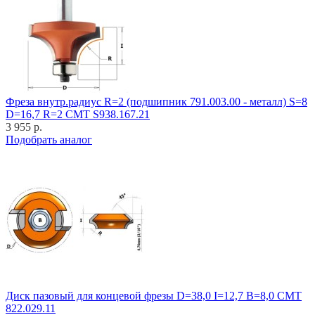
Фреза внутр.радиус R=2 (подшипник 791.003.00 - металл) S=8
D=16,7 R=2 CMT S938.167.21
3 955 р.
Подобрать аналог
Диск пазовый для концевой фрезы D=38,0 I=12,7 B=8,0 CMT
822.029.11