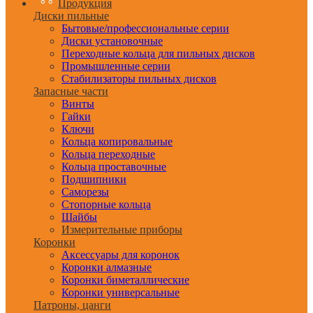
Продукция
Диски пильные
Бытовые/профессиональные серии
Диски установочные
Переходные кольца для пильных дисков
Промышленные серии
Стабилизаторы пильных дисков
Запасные части
Винты
Гайки
Ключи
Кольца копировальные
Кольца переходные
Кольца проставочные
Подшипники
Саморезы
Стопорные кольца
Шайбы
Измерительные приборы
Коронки
Аксессуары для коронок
Коронки алмазные
Коронки биметаллические
Коронки универсальные
Патроны, цанги