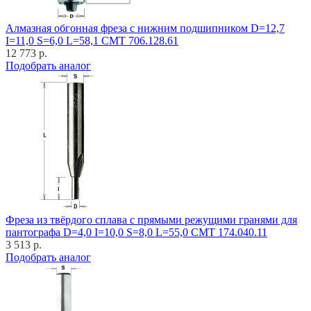
Алмазная обгонная фреза с нижним подшипником D=12,7
I=11,0 S=6,0 L=58,1 CMT 706.128.61
12 773 р.
Подобрать аналог
Фреза из твёрдого сплава с прямыми режущими гранями для
пантографа D=4,0 I=10,0 S=8,0 L=55,0 CMT 174.040.11
3 513 р.
Подобрать аналог