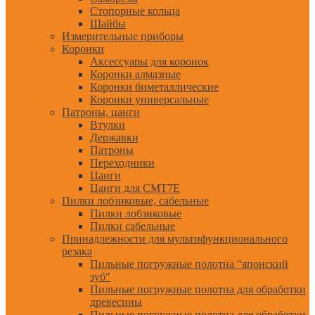
Стопорные кольца
Шайбы
Измерительные приборы
Коронки
Аксессуары для коронок
Коронки алмазные
Коронки биметаллические
Коронки универсальные
Патроны, цанги
Втулки
Державки
Патроны
Переходники
Цанги
Цанги для CMT7E
Пилки лобзиковые, сабельные
Пилки лобзиковые
Пилки сабельные
Принадлежности для мультифункционального
резака
Пильные погружные полотна "японский
зуб"
Пильные погружные полотна для обработки
древесины
Пильные погружные полотна для обработки