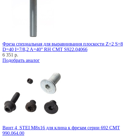
Фреза специальная для выравнивания плоскости Z=2 S=8
D=40 I=7/8,2 A=40° RH CMT S922.04066
6 351 р.
Подобрать аналог
Винт 4_STEI M8x16 для клина к фрезам серии 692 CMT
990.064.00