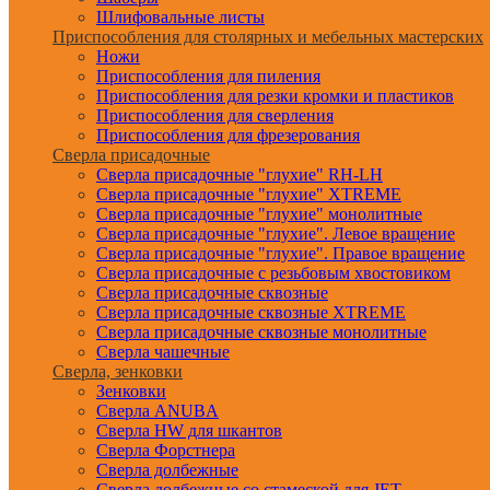
Шлифовальные листы
Приспособления для столярных и мебельных мастерских
Ножи
Приспособления для пиления
Приспособления для резки кромки и пластиков
Приспособления для сверления
Приспособления для фрезерования
Сверла присадочные
Сверла присадочные "глухие" RH-LH
Сверла присадочные "глухие" XTREME
Сверла присадочные "глухие" монолитные
Сверла присадочные "глухие". Левое вращение
Сверла присадочные "глухие". Правое вращение
Сверла присадочные с резьбовым хвостовиком
Сверла присадочные сквозные
Сверла присадочные сквозные XTREME
Сверла присадочные сквозные монолитные
Сверла чашечные
Сверла, зенковки
Зенковки
Сверла ANUBA
Сверла HW для шкантов
Сверла Форстнера
Сверла долбежные
Сверла долбежные со стамеской для JET