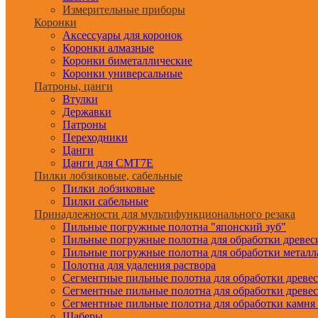
Измерительные приборы
Коронки
Аксессуары для коронок
Коронки алмазные
Коронки биметаллические
Коронки универсальные
Патроны, цанги
Втулки
Державки
Патроны
Переходники
Цанги
Цанги для CMT7E
Пилки лобзиковые, сабельные
Пилки лобзиковые
Пилки сабельные
Принадлежности для мультифункционального резака
Пильные погружные полотна "японский зуб"
Пильные погружные полотна для обработки древе
Пильные погружные полотна для обработки металл
Полотна для удаления раствора
Сегментные пильные полотна для обработки древе
Сегментные пильные полотна для обработки древе
Сегментные пильные полотна для обработки камня
Шаберы