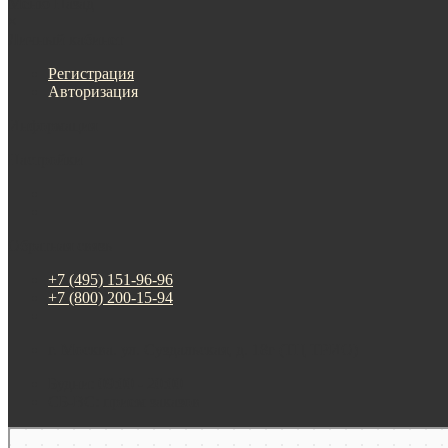
Меню
Назад
×
Личный кабинет
Регистрация
Авторизация
Информация
Настройки
Обратная связь
+7 (495) 151-96-96
+7 (800) 200-15-94
г. Москва. ул. Суздальская, д. 18г (ТЦ ТРИО)
Будни: 09:00 - 20:00
СБ-ВС: прием заказов
Москва
Яндекс Карты — транспорт, навигация, поиск мест