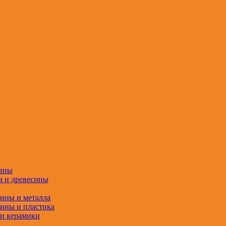
сины
а и древесины
сины и металла
сины и пластика
 и керамики