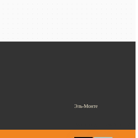
Эль-Монте
Ваш город —
Эль-Монте
?