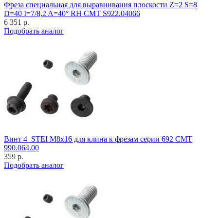
Фреза специальная для выравнивания плоскости Z=2 S=8
D=40 I=7/8,2 A=40° RH CMT S922.04066
6 351 р.
Подобрать аналог
Винт 4_STEI M8x16 для клина к фрезам серии 692 CMT
990.064.00
359 р.
Подобрать аналог