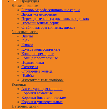
Продукция
Диски пильные
Бытовые/профессиональные серии
Диски установочные
Переходные кольца для пильных дисков
Промышленные серии
Стабилизаторы пильных дисков
Запасные части
Винты
Гайки
Ключи
Кольца копировальные
Кольца переходные
Кольца проставочные
Подшипники
Саморезы
Стопорные кольца
Шайбы
Измерительные приборы
Коронки
Аксессуары для коронок
Коронки алмазные
Коронки биметаллические
Коронки универсальные
Патроны, цанги