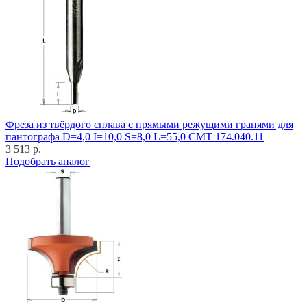
Фреза из твёрдого сплава с прямыми режущими гранями для
пантографа D=4,0 I=10,0 S=8,0 L=55,0 CMT 174.040.11
3 513 р.
Подобрать аналог