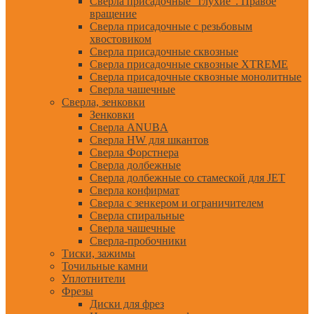
Сверла присадочные "глухие". Правое
вращение
Сверла присадочные с резьбовым
хвостовиком
Сверла присадочные сквозные
Сверла присадочные сквозные XTREME
Сверла присадочные сквозные монолитные
Сверла чашечные
Сверла, зенковки
Зенковки
Сверла ANUBA
Сверла HW для шкантов
Сверла Форстнера
Сверла долбежные
Сверла долбежные со стамеской для JET
Сверла конфирмат
Сверла с зенкером и ограничителем
Сверла спиральные
Сверла чашечные
Сверла-пробочники
Тиски, зажимы
Точильные камни
Уплотнители
Фрезы
Диски для фрез