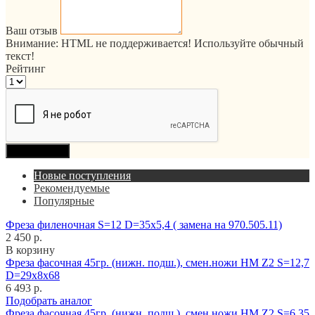
Ваш отзыв
Внимание:
HTML не поддерживается! Используйте обычный
текст!
Рейтинг
Продолжить
Новые поступления
Рекомендуемые
Популярные
Фреза филеночная S=12 D=35x5,4 ( замена на 970.505.11)
2 450 р.
В корзину
Фреза фасочная 45гр. (нижн. подш.), смен.ножи HM Z2 S=12,7
D=29x8x68
6 493 р.
Подобрать аналог
Фреза фасочная 45гр. (нижн. подш.), смен.ножи HM Z2 S=6,35