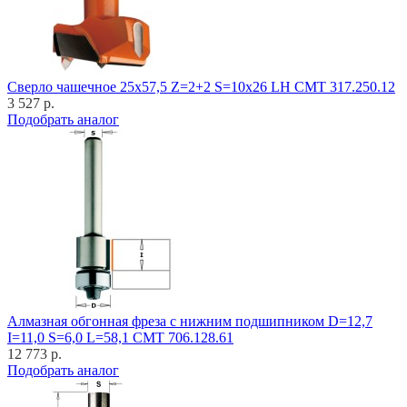
Cверло чашечное 25x57,5 Z=2+2 S=10x26 LH CMT 317.250.12
3 527 р.
Подобрать аналог
Алмазная обгонная фреза с нижним подшипником D=12,7
I=11,0 S=6,0 L=58,1 CMT 706.128.61
12 773 р.
Подобрать аналог