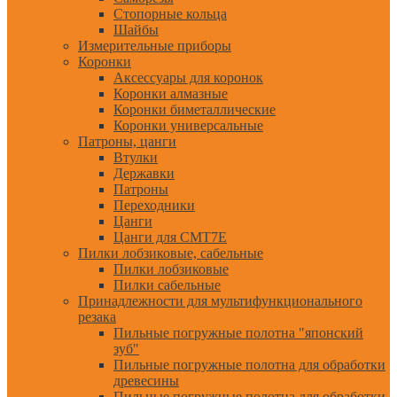
Стопорные кольца
Шайбы
Измерительные приборы
Коронки
Аксессуары для коронок
Коронки алмазные
Коронки биметаллические
Коронки универсальные
Патроны, цанги
Втулки
Державки
Патроны
Переходники
Цанги
Цанги для CMT7E
Пилки лобзиковые, сабельные
Пилки лобзиковые
Пилки сабельные
Принадлежности для мультифункционального
резака
Пильные погружные полотна "японский
зуб"
Пильные погружные полотна для обработки
древесины
Пильные погружные полотна для обработки