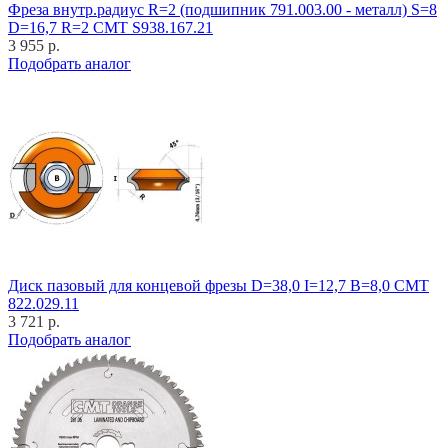
Фреза внутр.радиус R=2 (подшипник 791.003.00 - металл) S=8
D=16,7 R=2 CMT S938.167.21
3 955 р.
Подобрать аналог
Диск пазовый для концевой фрезы D=38,0 I=12,7 B=8,0 CMT
822.029.11
3 721 р.
Подобрать аналог