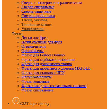
Сверла с зенкером и ограничителем
Сверла спиральные
Сверла чашечные
Сверла-пробочники
Тиски, зажимы
Точильные камни
Уплотнители
Фрезы
Диски для фрез
Ножи сменные для фрез
Ограничители
Органайзеры
Фрезы для Festool Domino
Фрезы для глубокого пазования
Фрезы для долбежного станка
Фрезы для дюбельного фрезера MAFELL
Фрезы для станков с ЧПУ
Фрезы комплекты
Фрезы концевые
Фрезы насадные со сменными ножами
Фрезы спиральные
CMT в рассрочку