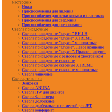
мастерских
Ножи
Приспособления для пиления
Приспособления для резки кромки и пластиков
Приспособления для сверления
Приспособления для фрезерования
Сверла присадочные
Сверла присадочные "глухие" RH-LH
Сверла присадочные "глухие" XTREME
Сверла присадочные "глухие" монолитные
Сверла присадочные "глухие". Левое вращение
Сверла присадочные "глухие". Правое вращение
Сверла присадочные с резьбовым хвостовиком
Сверла присадочные сквозные
Сверла присадочные сквозные XTREME
Сверла присадочные сквозные монолитные
Сверла чашечные
Сверла, зенковки
Зенковки
Сверла ANUBA
Сверла HW для шкантов
Сверла Форстнера
Сверла долбежные
Сверла долбежные со стамеской для JET
Сверла конфирмат