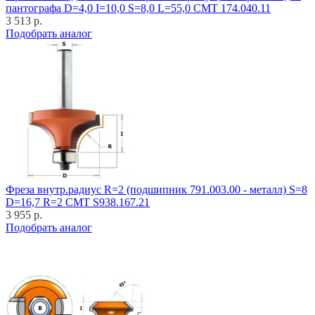
пантографа D=4,0 I=10,0 S=8,0 L=55,0 CMT 174.040.11
3 513 р.
Подобрать аналог
Фреза внутр.радиус R=2 (подшипник 791.003.00 - металл) S=8
D=16,7 R=2 CMT S938.167.21
3 955 р.
Подобрать аналог