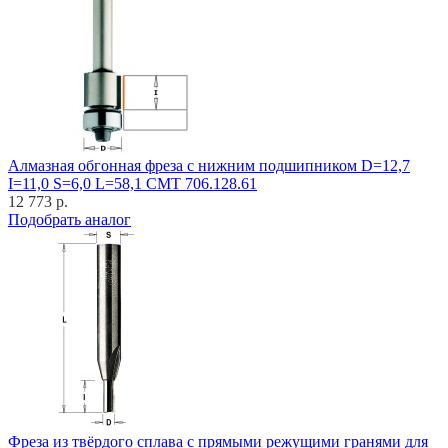
Алмазная обгонная фреза с нижним подшипником D=12,7
I=11,0 S=6,0 L=58,1 CMT 706.128.61
12 773 р.
Подобрать аналог
Фреза из твёрдого сплава с прямыми режущими гранями для