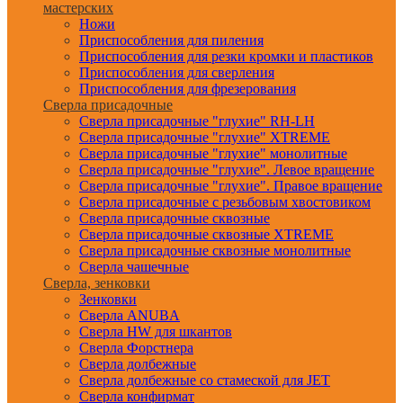
мастерских
Ножи
Приспособления для пиления
Приспособления для резки кромки и пластиков
Приспособления для сверления
Приспособления для фрезерования
Сверла присадочные
Сверла присадочные "глухие" RH-LH
Сверла присадочные "глухие" XTREME
Сверла присадочные "глухие" монолитные
Сверла присадочные "глухие". Левое вращение
Сверла присадочные "глухие". Правое вращение
Сверла присадочные с резьбовым хвостовиком
Сверла присадочные сквозные
Сверла присадочные сквозные XTREME
Сверла присадочные сквозные монолитные
Сверла чашечные
Сверла, зенковки
Зенковки
Сверла ANUBA
Сверла HW для шкантов
Сверла Форстнера
Сверла долбежные
Сверла долбежные со стамеской для JET
Сверла конфирмат