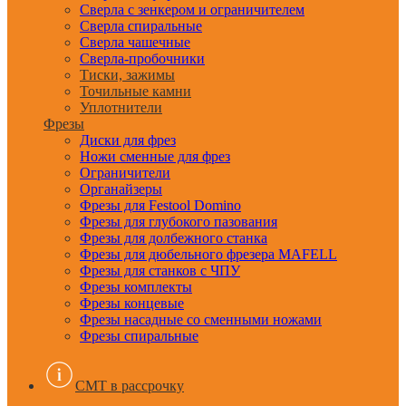
Сверла с зенкером и ограничителем
Сверла спиральные
Сверла чашечные
Сверла-пробочники
Тиски, зажимы
Точильные камни
Уплотнители
Фрезы
Диски для фрез
Ножи сменные для фрез
Ограничители
Органайзеры
Фрезы для Festool Domino
Фрезы для глубокого пазования
Фрезы для долбежного станка
Фрезы для дюбельного фрезера MAFELL
Фрезы для станков с ЧПУ
Фрезы комплекты
Фрезы концевые
Фрезы насадные со сменными ножами
Фрезы спиральные
CMT в рассрочку