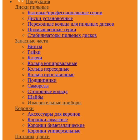
Продукция
Диски пильные
Бытовые/профессиональные серии
Диски установочные
Переходные кольца для пильных дисков
Промышленные серии
Стабилизаторы пильных дисков
Запасные части
Винты
Гайки
Ключи
Кольца копировальные
Кольца переходные
Кольца проставочные
Подшипники
Саморезы
Стопорные кольца
Шайбы
Измерительные приборы
Коронки
Аксессуары для коронок
Коронки алмазные
Коронки биметаллические
Коронки универсальные
Патроны, цанги