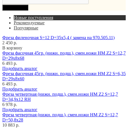
Продолжить
Новые поступления
Рекомендуемые
Популярные
Фреза филеночная S=12 D=35x5,4 ( замена на 970.505.11)
2 450 р.
В корзину
Фреза фасочная 45гр. (нижн. подш.), смен.ножи HM Z2 S=12,7
D=29x8x68
6 493 р.
Подобрать аналог
Фреза фасочная 45гр. (нижн. подш.), смен.ножи HM Z2 S=6,35
D=29x8x60
6 493 р.
Подобрать аналог
Фреза четвертная (нижн. подш.), смен.ножи HM Z2 S=12,7
D=34,9x12 RH
6 978 р.
Подобрать аналог
Фреза четвертная (нижн. подш.), смен.ножи HM Z2 S=12,7
D=50,8x28
10 883 р.