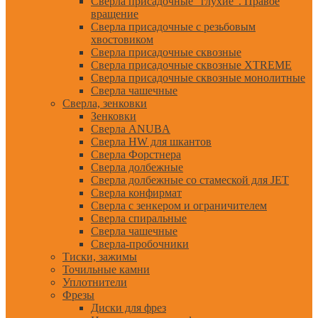
Сверла присадочные "глухие". Правое
вращение
Сверла присадочные с резьбовым
хвостовиком
Сверла присадочные сквозные
Сверла присадочные сквозные XTREME
Сверла присадочные сквозные монолитные
Сверла чашечные
Сверла, зенковки
Зенковки
Сверла ANUBA
Сверла HW для шкантов
Сверла Форстнера
Сверла долбежные
Сверла долбежные со стамеской для JET
Сверла конфирмат
Сверла с зенкером и ограничителем
Сверла спиральные
Сверла чашечные
Сверла-пробочники
Тиски, зажимы
Точильные камни
Уплотнители
Фрезы
Диски для фрез