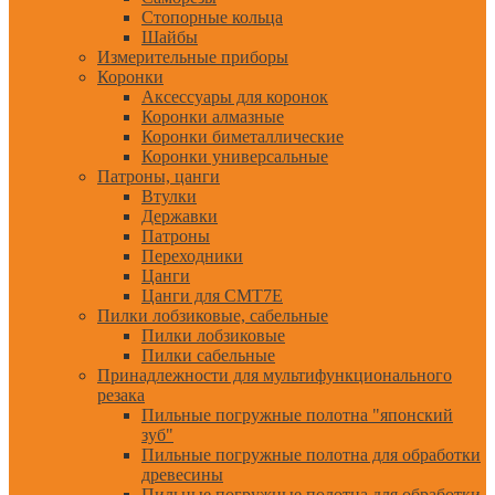
Стопорные кольца
Шайбы
Измерительные приборы
Коронки
Аксессуары для коронок
Коронки алмазные
Коронки биметаллические
Коронки универсальные
Патроны, цанги
Втулки
Державки
Патроны
Переходники
Цанги
Цанги для CMT7E
Пилки лобзиковые, сабельные
Пилки лобзиковые
Пилки сабельные
Принадлежности для мультифункционального
резака
Пильные погружные полотна "японский
зуб"
Пильные погружные полотна для обработки
древесины
Пильные погружные полотна для обработки