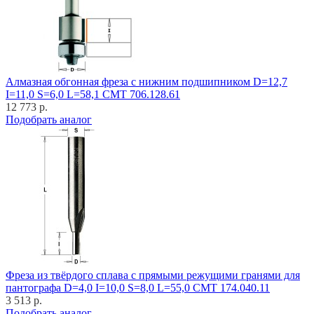
Алмазная обгонная фреза с нижним подшипником D=12,7
I=11,0 S=6,0 L=58,1 CMT 706.128.61
12 773 р.
Подобрать аналог
Фреза из твёрдого сплава с прямыми режущими гранями для
пантографа D=4,0 I=10,0 S=8,0 L=55,0 CMT 174.040.11
3 513 р.
Подобрать аналог