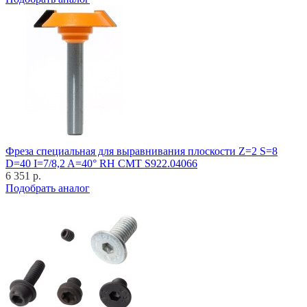
Фреза специальная для выравнивания плоскости Z=2 S=8
D=40 I=7/8,2 A=40° RH CMT S922.04066
6 351 р.
Подобрать аналог