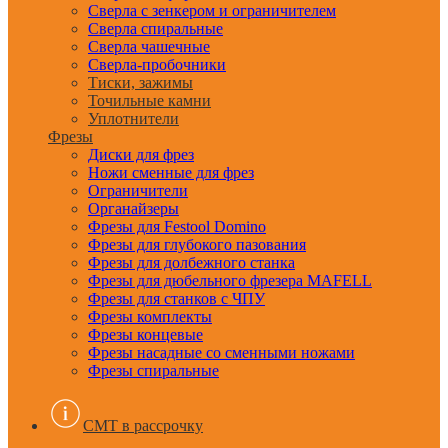
Сверла с зенкером и ограничителем
Сверла спиральные
Сверла чашечные
Сверла-пробочники
Тиски, зажимы
Точильные камни
Уплотнители
Фрезы
Диски для фрез
Ножи сменные для фрез
Ограничители
Органайзеры
Фрезы для Festool Domino
Фрезы для глубокого пазования
Фрезы для долбежного станка
Фрезы для дюбельного фрезера MAFELL
Фрезы для станков с ЧПУ
Фрезы комплекты
Фрезы концевые
Фрезы насадные со сменными ножами
Фрезы спиральные
CMT в рассрочку