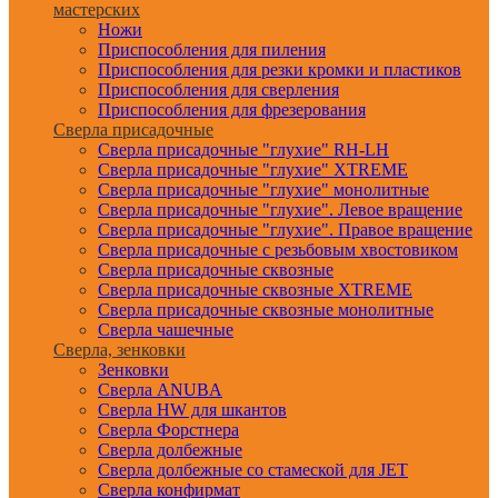
мастерских
Ножи
Приспособления для пиления
Приспособления для резки кромки и пластиков
Приспособления для сверления
Приспособления для фрезерования
Сверла присадочные
Сверла присадочные "глухие" RH-LH
Сверла присадочные "глухие" XTREME
Сверла присадочные "глухие" монолитные
Сверла присадочные "глухие". Левое вращение
Сверла присадочные "глухие". Правое вращение
Сверла присадочные с резьбовым хвостовиком
Сверла присадочные сквозные
Сверла присадочные сквозные XTREME
Сверла присадочные сквозные монолитные
Сверла чашечные
Сверла, зенковки
Зенковки
Сверла ANUBA
Сверла HW для шкантов
Сверла Форстнера
Сверла долбежные
Сверла долбежные со стамеской для JET
Сверла конфирмат