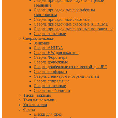
Сверла присадочные "глухие". Правое
вращение
Сверла присадочные с резьбовым
хвостовиком
Сверла присадочные сквозные
Сверла присадочные сквозные XTREME
Сверла присадочные сквозные монолитные
Сверла чашечные
Сверла, зенковки
Зенковки
Сверла ANUBA
Сверла HW для шкантов
Сверла Форстнера
Сверла долбежные
Сверла долбежные со стамеской для JET
Сверла конфирмат
Сверла с зенкером и ограничителем
Сверла спиральные
Сверла чашечные
Сверла-пробочники
Тиски, зажимы
Точильные камни
Уплотнители
Фрезы
Диски для фрез