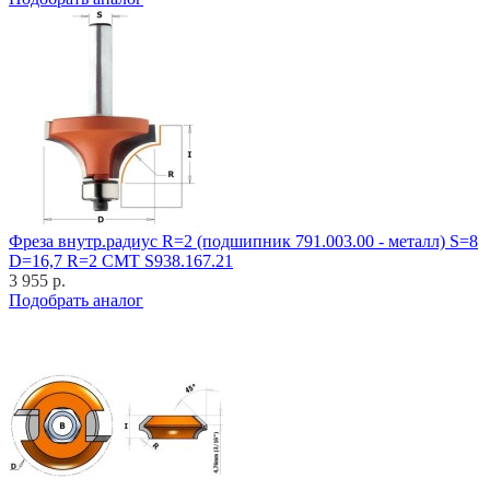
Фреза внутр.радиус R=2 (подшипник 791.003.00 - металл) S=8
D=16,7 R=2 CMT S938.167.21
3 955 р.
Подобрать аналог