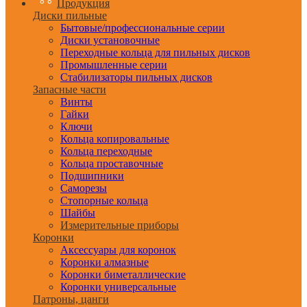
Продукция
Диски пильные
Бытовые/профессиональные серии
Диски установочные
Переходные кольца для пильных дисков
Промышленные серии
Стабилизаторы пильных дисков
Запасные части
Винты
Гайки
Ключи
Кольца копировальные
Кольца переходные
Кольца проставочные
Подшипники
Саморезы
Стопорные кольца
Шайбы
Измерительные приборы
Коронки
Аксессуары для коронок
Коронки алмазные
Коронки биметаллические
Коронки универсальные
Патроны, цанги