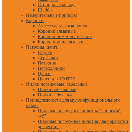
Стопорные кольца
Шайбы
Измерительные приборы
Коронки
Аксессуары для коронок
Коронки алмазные
Коронки биметаллические
Коронки универсальные
Патроны, цанги
Втулки
Державки
Патроны
Переходники
Цанги
Цанги для CMT7E
Пилки лобзиковые, сабельные
Пилки лобзиковые
Пилки сабельные
Принадлежности для мультифункционального
резака
Пильные погружные полотна "японский
зуб"
Пильные погружные полотна для обработки
древесины
Пильные погружные полотна для обработки