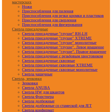
мастерских
Ножи
Приспособления для пиления
Приспособления для резки кромки и пластиков
Приспособления для сверления
Приспособления для фрезерования
Сверла присадочные
Сверла присадочные "глухие" RH-LH
Сверла присадочные "глухие" XTREME
Сверла присадочные "глухие" монолитные
Сверла присадочные "глухие". Левое вращение
Сверла присадочные "глухие". Правое вращение
Сверла присадочные с резьбовым хвостовиком
Сверла присадочные сквозные
Сверла присадочные сквозные XTREME
Сверла присадочные сквозные монолитные
Сверла чашечные
Сверла, зенковки
Зенковки
Сверла ANUBA
Сверла HW для шкантов
Сверла Форстнера
Сверла долбежные
Сверла долбежные со стамеской для JET
Сверла конфирмат