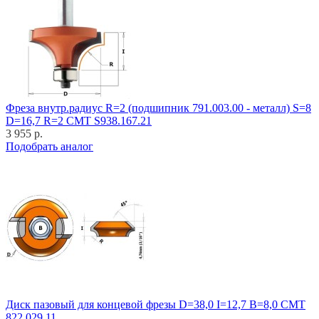
Фреза внутр.радиус R=2 (подшипник 791.003.00 - металл) S=8
D=16,7 R=2 CMT S938.167.21
3 955 р.
Подобрать аналог
Диск пазовый для концевой фрезы D=38,0 I=12,7 B=8,0 CMT
822.029.11