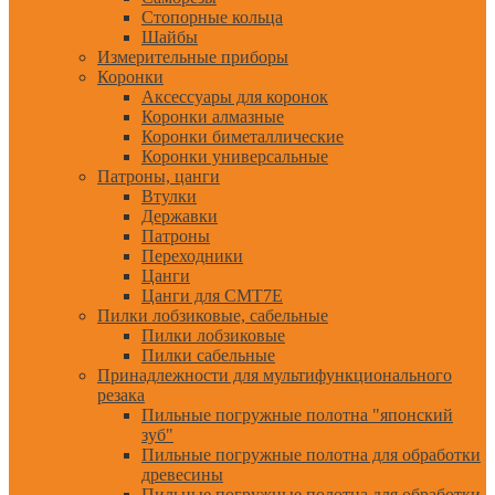
Стопорные кольца
Шайбы
Измерительные приборы
Коронки
Аксессуары для коронок
Коронки алмазные
Коронки биметаллические
Коронки универсальные
Патроны, цанги
Втулки
Державки
Патроны
Переходники
Цанги
Цанги для CMT7E
Пилки лобзиковые, сабельные
Пилки лобзиковые
Пилки сабельные
Принадлежности для мультифункционального
резака
Пильные погружные полотна "японский
зуб"
Пильные погружные полотна для обработки
древесины
Пильные погружные полотна для обработки