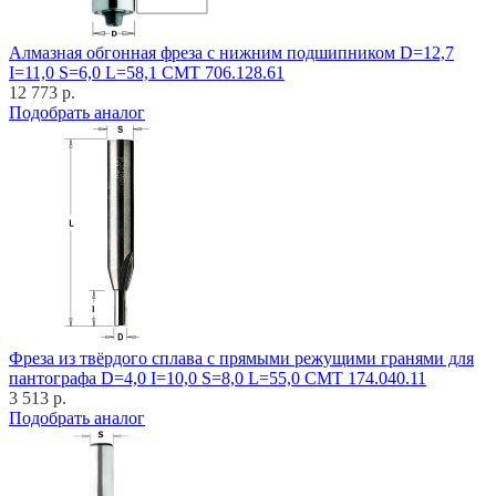
Алмазная обгонная фреза с нижним подшипником D=12,7
I=11,0 S=6,0 L=58,1 CMT 706.128.61
12 773 р.
Подобрать аналог
Фреза из твёрдого сплава с прямыми режущими гранями для
пантографа D=4,0 I=10,0 S=8,0 L=55,0 CMT 174.040.11
3 513 р.
Подобрать аналог