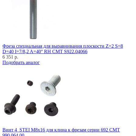
Фреза специальная для выравнивания плоскости Z=2 S=8
D=40 I=7/8,2 A=40° RH CMT S922.04066
6 351 р.
Подобрать аналог
Винт 4_STEI M8x16 для клина к фрезам серии 692 CMT
990.064.00