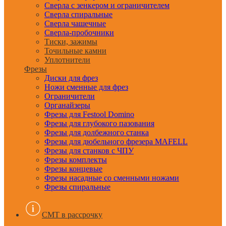
Сверла с зенкером и ограничителем
Сверла спиральные
Сверла чашечные
Сверла-пробочники
Тиски, зажимы
Точильные камни
Уплотнители
Фрезы
Диски для фрез
Ножи сменные для фрез
Ограничители
Органайзеры
Фрезы для Festool Domino
Фрезы для глубокого пазования
Фрезы для долбежного станка
Фрезы для дюбельного фрезера MAFELL
Фрезы для станков с ЧПУ
Фрезы комплекты
Фрезы концевые
Фрезы насадные со сменными ножами
Фрезы спиральные
CMT в рассрочку