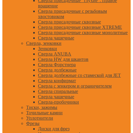
Сверла присадочные "глухие". Правое
вращение
Сверла присадочные с резьбовым
хвостовиком
Сверла присадочные сквозные
Сверла присадочные сквозные XTREME
Сверла присадочные сквозные монолитные
Сверла чашечные
Сверла, зенковки
Зенковки
Сверла ANUBA
Сверла HW для шкантов
Сверла Форстнера
Сверла долбежные
Сверла долбежные со стамеской для JET
Сверла конфирмат
Сверла с зенкером и ограничителем
Сверла спиральные
Сверла чашечные
Сверла-пробочники
Тиски, зажимы
Точильные камни
Уплотнители
Фрезы
Диски для фрез