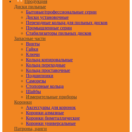
Продукция
Диски пильные
Бытовые/профессиональные серии
Диски установочные
Переходные кольца для пильных дисков
Промышленные серии
Стабилизаторы пильных дисков
Запасные части
Винты
Гайки
Ключи
Кольца копировальные
Кольца переходные
Кольца проставочные
Подшипники
Саморезы
Стопорные кольца
Шайбы
Измерительные приборы
Коронки
Аксессуары для коронок
Коронки алмазные
Коронки биметаллические
Коронки универсальные
Патроны, цанги