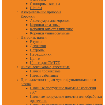
Стопорные кольца
Шайбы
Измерительные приборы
Коронки
Аксессуары для коронок
Коронки алмазные
Коронки биметаллические
Коронки универсальные
Патроны, цанги
Втулки
Державки
Патроны
Переходники
Цанги
Цанги для CMT7E
Пилки лобзиковые, сабельные
Пилки лобзиковые
Пилки сабельные
Принадлежности для мультифункционального
резака
Пильные погружные полотна "японский
зуб"
Пильные погружные полотна для обработки
древесины
Пильные погружные полотна для обработки