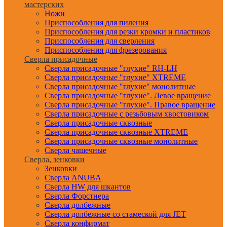
мастерских
Ножи
Приспособления для пиления
Приспособления для резки кромки и пластиков
Приспособления для сверления
Приспособления для фрезерования
Сверла присадочные
Сверла присадочные "глухие" RH-LH
Сверла присадочные "глухие" XTREME
Сверла присадочные "глухие" монолитные
Сверла присадочные "глухие". Левое вращение
Сверла присадочные "глухие". Правое вращение
Сверла присадочные с резьбовым хвостовиком
Сверла присадочные сквозные
Сверла присадочные сквозные XTREME
Сверла присадочные сквозные монолитные
Сверла чашечные
Сверла, зенковки
Зенковки
Сверла ANUBA
Сверла HW для шкантов
Сверла Форстнера
Сверла долбежные
Сверла долбежные со стамеской для JET
Сверла конфирмат