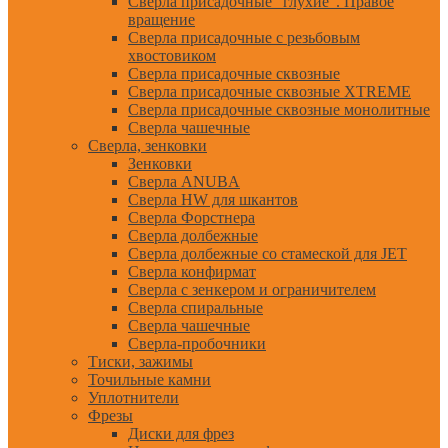
Сверла присадочные "глухие". Правое
вращение
Сверла присадочные с резьбовым
хвостовиком
Сверла присадочные сквозные
Сверла присадочные сквозные XTREME
Сверла присадочные сквозные монолитные
Сверла чашечные
Сверла, зенковки
Зенковки
Сверла ANUBA
Сверла HW для шкантов
Сверла Форстнера
Сверла долбежные
Сверла долбежные со стамеской для JET
Сверла конфирмат
Сверла с зенкером и ограничителем
Сверла спиральные
Сверла чашечные
Сверла-пробочники
Тиски, зажимы
Точильные камни
Уплотнители
Фрезы
Диски для фрез