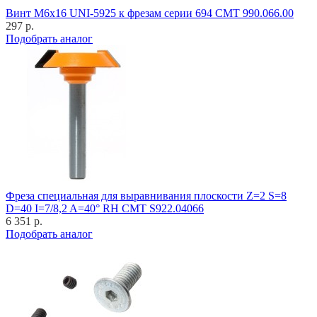
Винт M6x16 UNI-5925 к фрезам серии 694 CMT 990.066.00
297 р.
Подобрать аналог
Фреза специальная для выравнивания плоскости Z=2 S=8
D=40 I=7/8,2 A=40° RH CMT S922.04066
6 351 р.
Подобрать аналог