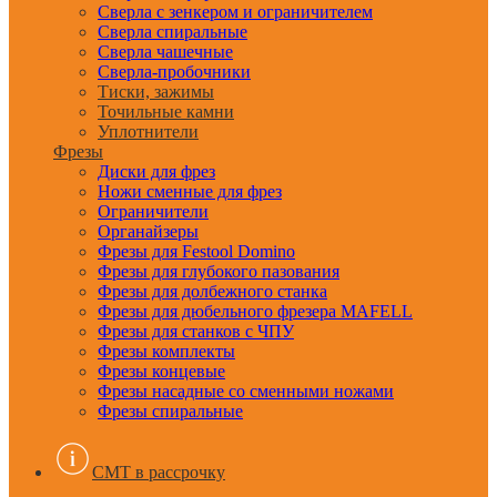
Сверла с зенкером и ограничителем
Сверла спиральные
Сверла чашечные
Сверла-пробочники
Тиски, зажимы
Точильные камни
Уплотнители
Фрезы
Диски для фрез
Ножи сменные для фрез
Ограничители
Органайзеры
Фрезы для Festool Domino
Фрезы для глубокого пазования
Фрезы для долбежного станка
Фрезы для дюбельного фрезера MAFELL
Фрезы для станков с ЧПУ
Фрезы комплекты
Фрезы концевые
Фрезы насадные со сменными ножами
Фрезы спиральные
CMT в рассрочку