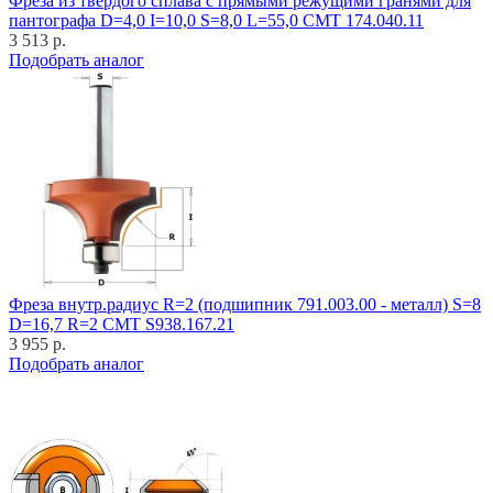
Фреза из твёрдого сплава с прямыми режущими гранями для
пантографа D=4,0 I=10,0 S=8,0 L=55,0 CMT 174.040.11
3 513 р.
Подобрать аналог
Фреза внутр.радиус R=2 (подшипник 791.003.00 - металл) S=8
D=16,7 R=2 CMT S938.167.21
3 955 р.
Подобрать аналог