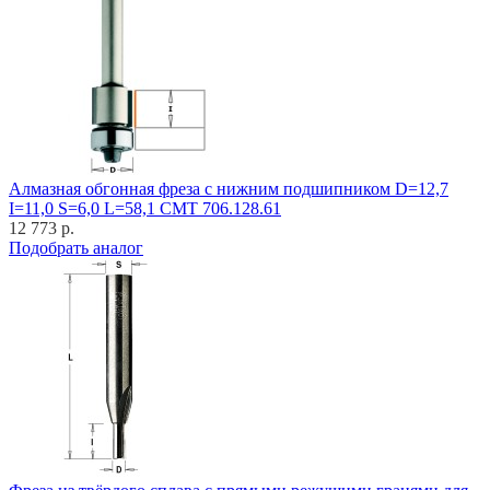
Алмазная обгонная фреза с нижним подшипником D=12,7
I=11,0 S=6,0 L=58,1 CMT 706.128.61
12 773 р.
Подобрать аналог