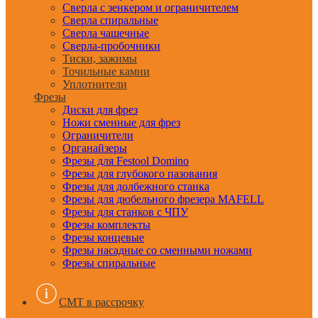
Сверла с зенкером и ограничителем
Сверла спиральные
Сверла чашечные
Сверла-пробочники
Тиски, зажимы
Точильные камни
Уплотнители
Фрезы
Диски для фрез
Ножи сменные для фрез
Ограничители
Органайзеры
Фрезы для Festool Domino
Фрезы для глубокого пазования
Фрезы для долбежного станка
Фрезы для дюбельного фрезера MAFELL
Фрезы для станков с ЧПУ
Фрезы комплекты
Фрезы концевые
Фрезы насадные со сменными ножами
Фрезы спиральные
CMT в рассрочку