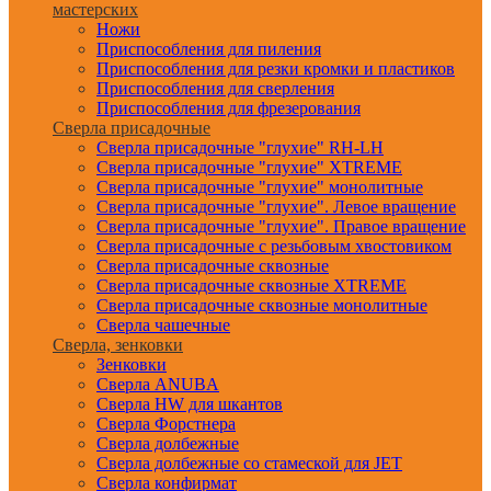
мастерских
Ножи
Приспособления для пиления
Приспособления для резки кромки и пластиков
Приспособления для сверления
Приспособления для фрезерования
Сверла присадочные
Сверла присадочные "глухие" RH-LH
Сверла присадочные "глухие" XTREME
Сверла присадочные "глухие" монолитные
Сверла присадочные "глухие". Левое вращение
Сверла присадочные "глухие". Правое вращение
Сверла присадочные с резьбовым хвостовиком
Сверла присадочные сквозные
Сверла присадочные сквозные XTREME
Сверла присадочные сквозные монолитные
Сверла чашечные
Сверла, зенковки
Зенковки
Сверла ANUBA
Сверла HW для шкантов
Сверла Форстнера
Сверла долбежные
Сверла долбежные со стамеской для JET
Сверла конфирмат