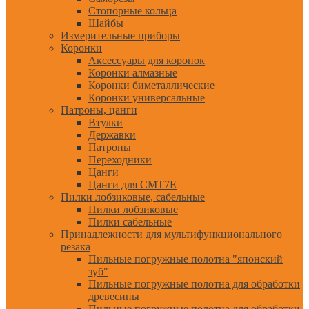
Стопорные кольца
Шайбы
Измерительные приборы
Коронки
Аксессуары для коронок
Коронки алмазные
Коронки биметаллические
Коронки универсальные
Патроны, цанги
Втулки
Державки
Патроны
Переходники
Цанги
Цанги для CMT7E
Пилки лобзиковые, сабельные
Пилки лобзиковые
Пилки сабельные
Принадлежности для мультифункционального
резака
Пильные погружные полотна "японский
зуб"
Пильные погружные полотна для обработки
древесины
Пильные погружные полотна для обработки