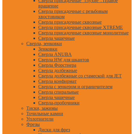
Сверла присадочные "глухие". Правое
вращение
Сверла присадочные с резьбовым
хвостовиком
Сверла присадочные сквозные
Сверла присадочные сквозные XTREME
Сверла присадочные сквозные монолитные
Сверла чашечные
Сверла, зенковки
Зенковки
Сверла ANUBA
Сверла HW для шкантов
Сверла Форстнера
Сверла долбежные
Сверла долбежные со стамеской для JET
Сверла конфирмат
Сверла с зенкером и ограничителем
Сверла спиральные
Сверла чашечные
Сверла-пробочники
Тиски, зажимы
Точильные камни
Уплотнители
Фрезы
Диски для фрез