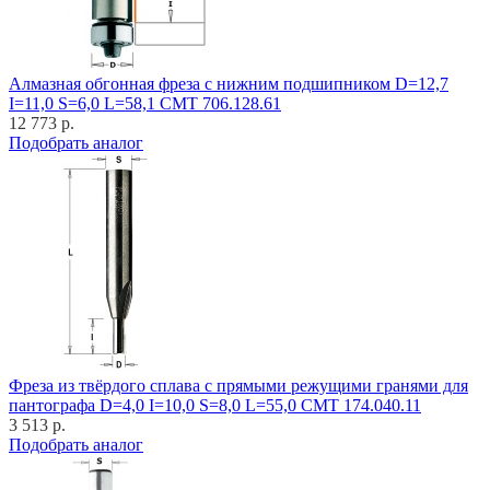
Алмазная обгонная фреза с нижним подшипником D=12,7
I=11,0 S=6,0 L=58,1 CMT 706.128.61
12 773 р.
Подобрать аналог
Фреза из твёрдого сплава с прямыми режущими гранями для
пантографа D=4,0 I=10,0 S=8,0 L=55,0 CMT 174.040.11
3 513 р.
Подобрать аналог