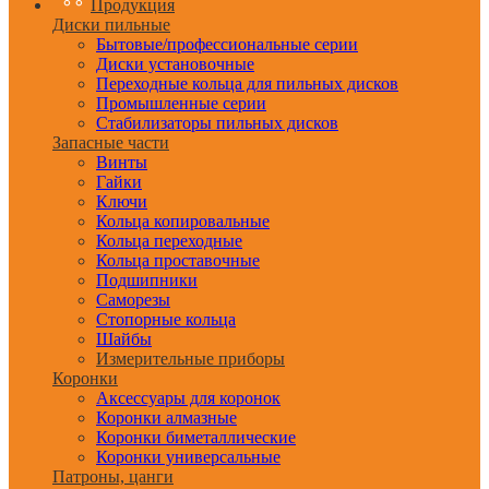
Продукция
Диски пильные
Бытовые/профессиональные серии
Диски установочные
Переходные кольца для пильных дисков
Промышленные серии
Стабилизаторы пильных дисков
Запасные части
Винты
Гайки
Ключи
Кольца копировальные
Кольца переходные
Кольца проставочные
Подшипники
Саморезы
Стопорные кольца
Шайбы
Измерительные приборы
Коронки
Аксессуары для коронок
Коронки алмазные
Коронки биметаллические
Коронки универсальные
Патроны, цанги