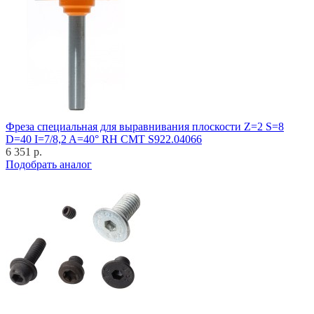
Фреза специальная для выравнивания плоскости Z=2 S=8
D=40 I=7/8,2 A=40° RH CMT S922.04066
6 351 р.
Подобрать аналог