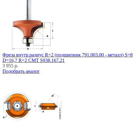
Фреза внутр.радиус R=2 (подшипник 791.003.00 - металл) S=8
D=16,7 R=2 CMT S938.167.21
3 955 р.
Подобрать аналог