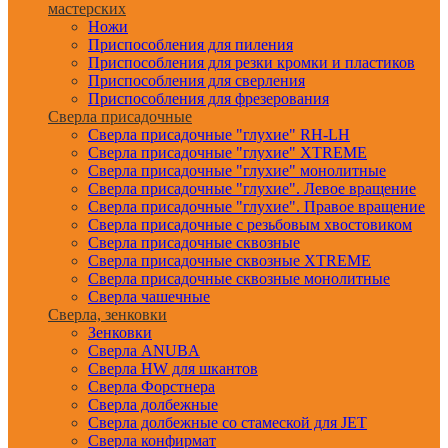
мастерских
Ножи
Приспособления для пиления
Приспособления для резки кромки и пластиков
Приспособления для сверления
Приспособления для фрезерования
Сверла присадочные
Сверла присадочные "глухие" RH-LH
Сверла присадочные "глухие" XTREME
Сверла присадочные "глухие" монолитные
Сверла присадочные "глухие". Левое вращение
Сверла присадочные "глухие". Правое вращение
Сверла присадочные с резьбовым хвостовиком
Сверла присадочные сквозные
Сверла присадочные сквозные XTREME
Сверла присадочные сквозные монолитные
Сверла чашечные
Сверла, зенковки
Зенковки
Сверла ANUBA
Сверла HW для шкантов
Сверла Форстнера
Сверла долбежные
Сверла долбежные со стамеской для JET
Сверла конфирмат