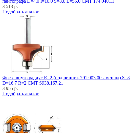
пантографа D=4,0 I=10,0 S=8,0 L=55,0 CMT 174.040.11
3 513 р.
Подобрать аналог
Фреза внутр.радиус R=2 (подшипник 791.003.00 - металл) S=8
D=16,7 R=2 CMT S938.167.21
3 955 р.
Подобрать аналог