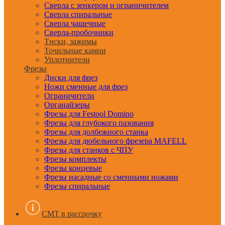
Сверла с зенкером и ограничителем
Сверла спиральные
Сверла чашечные
Сверла-пробочники
Тиски, зажимы
Точильные камни
Уплотнители
Фрезы
Диски для фрез
Ножи сменные для фрез
Ограничители
Органайзеры
Фрезы для Festool Domino
Фрезы для глубокого пазования
Фрезы для долбежного станка
Фрезы для дюбельного фрезера MAFELL
Фрезы для станков с ЧПУ
Фрезы комплекты
Фрезы концевые
Фрезы насадные со сменными ножами
Фрезы спиральные
CMT в рассрочку