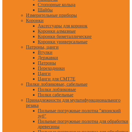
Стопорные кольца
Шайбы
Измерительные приборы
Коронки
Аксессуары для коронок
Коронки алмазные
Коронки биметаллические
Коронки универсальные
Патроны, цанги
Втулки
Державки
Патроны
Переходники
Цанги
Цанги для CMT7E
Пилки лобзиковые, сабельные
Пилки лобзиковые
Пилки сабельные
Принадлежности для мультифункционального
резака
Пильные погружные полотна "японский
зуб"
Пильные погружные полотна для обработки
древесины
Пильные погружные полотна для обработки