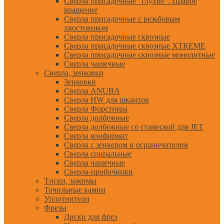
Сверла присадочные "глухие". Правое
вращение
Сверла присадочные с резьбовым
хвостовиком
Сверла присадочные сквозные
Сверла присадочные сквозные XTREME
Сверла присадочные сквозные монолитные
Сверла чашечные
Сверла, зенковки
Зенковки
Сверла ANUBA
Сверла HW для шкантов
Сверла Форстнера
Сверла долбежные
Сверла долбежные со стамеской для JET
Сверла конфирмат
Сверла с зенкером и ограничителем
Сверла спиральные
Сверла чашечные
Сверла-пробочники
Тиски, зажимы
Точильные камни
Уплотнители
Фрезы
Диски для фрез