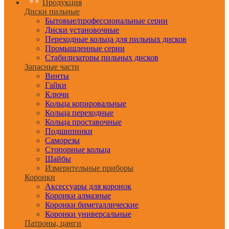
Продукция
Диски пильные
Бытовые/профессиональные серии
Диски установочные
Переходные кольца для пильных дисков
Промышленные серии
Стабилизаторы пильных дисков
Запасные части
Винты
Гайки
Ключи
Кольца копировальные
Кольца переходные
Кольца проставочные
Подшипники
Саморезы
Стопорные кольца
Шайбы
Измерительные приборы
Коронки
Аксессуары для коронок
Коронки алмазные
Коронки биметаллические
Коронки универсальные
Патроны, цанги