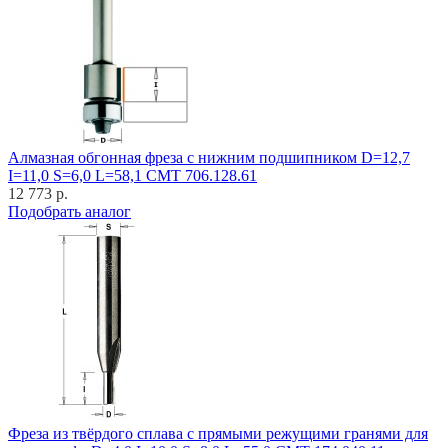
Алмазная обгонная фреза с нижним подшипником D=12,7
I=11,0 S=6,0 L=58,1 CMT 706.128.61
12 773 р.
Подобрать аналог
Фреза из твёрдого сплава с прямыми режущими гранями для