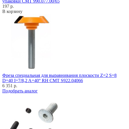
упаковки CMT 990.077.00/65
197 р.
В корзину
Фреза специальная для выравнивания плоскости Z=2 S=8
D=40 I=7/8,2 A=40° RH CMT S922.04066
6 351 р.
Подобрать аналог