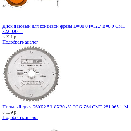
Диск пазовый для концевой фрезы D=38,0 I=12,7 B=8,0 CMT
822.029.11
3 721 р.
Подобрать аналог
Пильный диск 260X2.5/1.8X30 -3° TCG Z64 CMT 281.065.11M
8 139 р.
Подобрать аналог