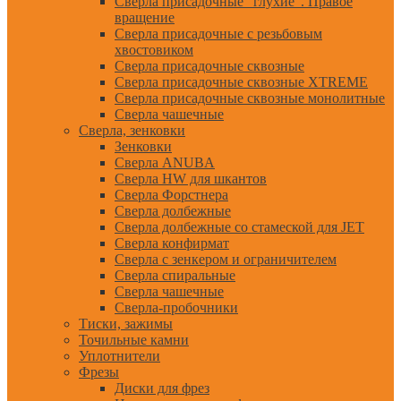
Сверла присадочные "глухие". Правое
вращение
Сверла присадочные с резьбовым
хвостовиком
Сверла присадочные сквозные
Сверла присадочные сквозные XTREME
Сверла присадочные сквозные монолитные
Сверла чашечные
Сверла, зенковки
Зенковки
Сверла ANUBA
Сверла HW для шкантов
Сверла Форстнера
Сверла долбежные
Сверла долбежные со стамеской для JET
Сверла конфирмат
Сверла с зенкером и ограничителем
Сверла спиральные
Сверла чашечные
Сверла-пробочники
Тиски, зажимы
Точильные камни
Уплотнители
Фрезы
Диски для фрез