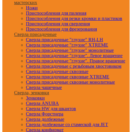
мастерских
Ножи
Приспособления для пиления
Приспособления для резки кромки и пластиков
Приспособления для сверления
Приспособления для фрезерования
Сверла присадочные
Сверла присадочные "глухие" RH-LH
Сверла присадочные "глухие" XTREME
Сверла присадочные "глухие" монолитные
Сверла присадочные "глухие". Левое вращение
Сверла присадочные "глухие". Правое вращение
Сверла присадочные с резьбовым хвостовиком
Сверла присадочные сквозные
Сверла присадочные сквозные XTREME
Сверла присадочные сквозные монолитные
Сверла чашечные
Сверла, зенковки
Зенковки
Сверла ANUBA
Сверла HW для шкантов
Сверла Форстнера
Сверла долбежные
Сверла долбежные со стамеской для JET
Сверла конфирмат