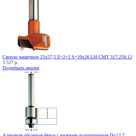
Cверло чашечное 25x57,5 Z=2+2 S=10x26 LH CMT 317.250.12
3 527 р.
Подобрать аналог
Алмазная обгонная фреза с нижним подшипником D=12,7