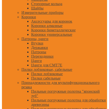
Стопорные кольца
Шайбы
Измерительные приборы
Коронки
Аксессуары для коронок
Коронки алмазные
Коронки биметаллические
Коронки универсальные
Патроны, цанги
Втулки
Державки
Патроны
Переходники
Цанги
Цанги для CMT7E
Пилки лобзиковые, сабельные
Пилки лобзиковые
Пилки сабельные
Принадлежности для мультифункционального
резака
Пильные погружные полотна "японский
зуб"
Пильные погружные полотна для обработки
древесины
Пильные погружные полотна для обработки