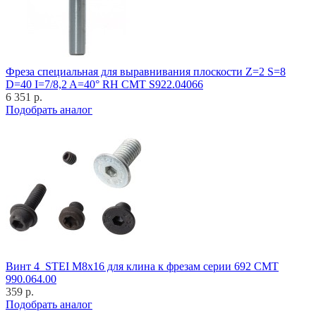
Фреза специальная для выравнивания плоскости Z=2 S=8
D=40 I=7/8,2 A=40° RH CMT S922.04066
6 351 р.
Подобрать аналог
Винт 4_STEI M8x16 для клина к фрезам серии 692 CMT
990.064.00
359 р.
Подобрать аналог