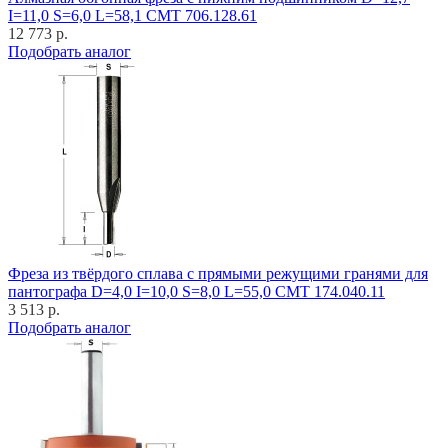
I=11,0 S=6,0 L=58,1 CMT 706.128.61
12 773 р.
Подобрать аналог
Фреза из твёрдого сплава с прямыми режущими гранями для
пантографа D=4,0 I=10,0 S=8,0 L=55,0 CMT 174.040.11
3 513 р.
Подобрать аналог