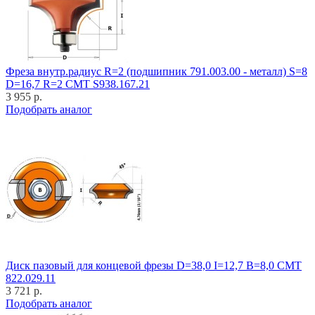
Фреза внутр.радиус R=2 (подшипник 791.003.00 - металл) S=8
D=16,7 R=2 CMT S938.167.21
3 955 р.
Подобрать аналог
Диск пазовый для концевой фрезы D=38,0 I=12,7 B=8,0 CMT
822.029.11
3 721 р.
Подобрать аналог