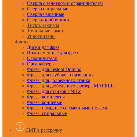
Сверла с зенкером и ограничителем
Сверла спиральные
Сверла чашечные
Сверла-пробочники
Тиски, зажимы
Точильные камни
Уплотнители
Фрезы
Диски для фрез
Ножи сменные для фрез
Ограничители
Органайзеры
Фрезы для Festool Domino
Фрезы для глубокого пазования
Фрезы для долбежного станка
Фрезы для дюбельного фрезера MAFELL
Фрезы для станков с ЧПУ
Фрезы комплекты
Фрезы концевые
Фрезы насадные со сменными ножами
Фрезы спиральные
CMT в рассрочку