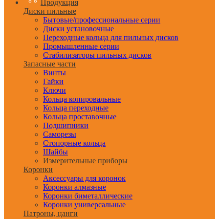
Продукция
Диски пильные
Бытовые/профессиональные серии
Диски установочные
Переходные кольца для пильных дисков
Промышленные серии
Стабилизаторы пильных дисков
Запасные части
Винты
Гайки
Ключи
Кольца копировальные
Кольца переходные
Кольца проставочные
Подшипники
Саморезы
Стопорные кольца
Шайбы
Измерительные приборы
Коронки
Аксессуары для коронок
Коронки алмазные
Коронки биметаллические
Коронки универсальные
Патроны, цанги