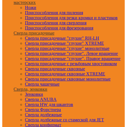
мастерских
Ножи
Приспособления для пиления
Приспособления для резки кромки и пластиков
Приспособления для сверления
Приспособления для фрезерования
Сверла присадочные
Сверла присадочные "глухие" RH-LH
Сверла присадочные "глухие" XTREME
Сверла присадочные "глухие" монолитные
Сверла присадочные "глухие". Левое вращение
Сверла присадочные "глухие". Правое вращение
Сверла присадочные с резьбовым хвостовиком
Сверла присадочные сквозные
Сверла присадочные сквозные XTREME
Сверла присадочные сквозные монолитные
Сверла чашечные
Сверла, зенковки
Зенковки
Сверла ANUBA
Сверла HW для шкантов
Сверла Форстнера
Сверла долбежные
Сверла долбежные со стамеской для JET
Сверла конфирмат