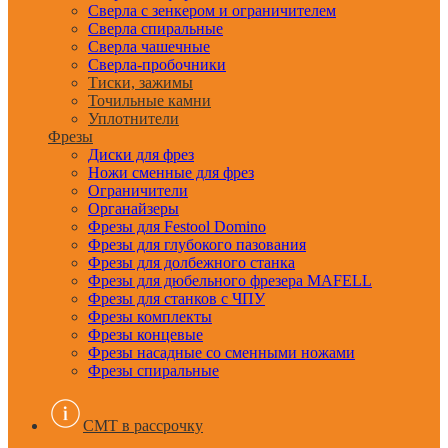
Сверла с зенкером и ограничителем
Сверла спиральные
Сверла чашечные
Сверла-пробочники
Тиски, зажимы
Точильные камни
Уплотнители
Фрезы
Диски для фрез
Ножи сменные для фрез
Ограничители
Органайзеры
Фрезы для Festool Domino
Фрезы для глубокого пазования
Фрезы для долбежного станка
Фрезы для дюбельного фрезера MAFELL
Фрезы для станков с ЧПУ
Фрезы комплекты
Фрезы концевые
Фрезы насадные со сменными ножами
Фрезы спиральные
CMT в рассрочку