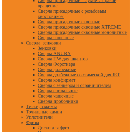
Сверла присадочные "глухие". Правое
вращение
Сверла присадочные с резьбовым
хвостовиком
Сверла присадочные сквозные
Сверла присадочные сквозные XTREME
Сверла присадочные сквозные монолитные
Сверла чашечные
Сверла, зенковки
Зенковки
Сверла ANUBA
Сверла HW для шкантов
Сверла Форстнера
Сверла долбежные
Сверла долбежные со стамеской для JET
Сверла конфирмат
Сверла с зенкером и ограничителем
Сверла спиральные
Сверла чашечные
Сверла-пробочники
Тиски, зажимы
Точильные камни
Уплотнители
Фрезы
Диски для фрез