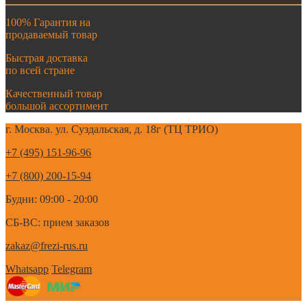
100% Гарантия на
продаваемый товар
Быстрая доставка
по всей стране
Качественный товар
большой ассортимент
г. Москва. ул. Суздальская, д. 18г (ТЦ ТРИО)
+7 (495) 151-96-96
+7 (800) 200-15-94
Будни: 09:00 - 20:00
СБ-ВС: прием заказов
zakaz@frezi-rus.ru
Whatsapp
Telegram