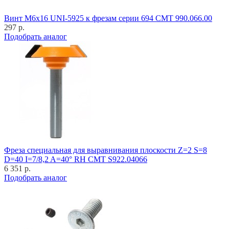
Винт M6x16 UNI-5925 к фрезам серии 694 CMT 990.066.00
297 р.
Подобрать аналог
Фреза специальная для выравнивания плоскости Z=2 S=8
D=40 I=7/8,2 A=40° RH CMT S922.04066
6 351 р.
Подобрать аналог