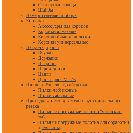
Стопорные кольца
Шайбы
Измерительные приборы
Коронки
Аксессуары для коронок
Коронки алмазные
Коронки биметаллические
Коронки универсальные
Патроны, цанги
Втулки
Державки
Патроны
Переходники
Цанги
Цанги для CMT7E
Пилки лобзиковые, сабельные
Пилки лобзиковые
Пилки сабельные
Принадлежности для мультифункционального
резака
Пильные погружные полотна "японский
зуб"
Пильные погружные полотна для обработки
древесины
Пильные погружные полотна для обработки