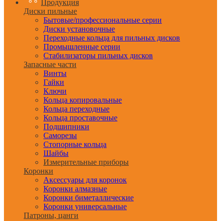
Продукция
Диски пильные
Бытовые/профессиональные серии
Диски установочные
Переходные кольца для пильных дисков
Промышленные серии
Стабилизаторы пильных дисков
Запасные части
Винты
Гайки
Ключи
Кольца копировальные
Кольца переходные
Кольца проставочные
Подшипники
Саморезы
Стопорные кольца
Шайбы
Измерительные приборы
Коронки
Аксессуары для коронок
Коронки алмазные
Коронки биметаллические
Коронки универсальные
Патроны, цанги