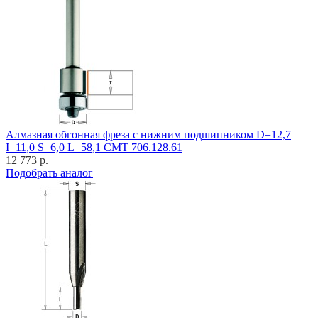
Алмазная обгонная фреза с нижним подшипником D=12,7
I=11,0 S=6,0 L=58,1 CMT 706.128.61
12 773 р.
Подобрать аналог