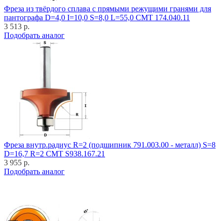
Фреза из твёрдого сплава с прямыми режущими гранями для
пантографа D=4,0 I=10,0 S=8,0 L=55,0 CMT 174.040.11
3 513 р.
Подобрать аналог
Фреза внутр.радиус R=2 (подшипник 791.003.00 - металл) S=8
D=16,7 R=2 CMT S938.167.21
3 955 р.
Подобрать аналог