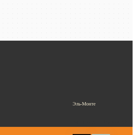
Эль-Монте
Ваш город —
Эль-Монте
?