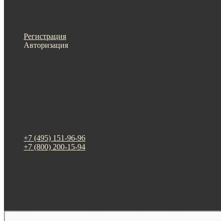
Меню
Назад
×
Личный кабинет
Регистрация
Авторизация
Информация
Настройки
Обратная связь
+7 (495) 151-96-96
+7 (800) 200-15-94
г. Москва. ул. Суздальская, д. 18г (ТЦ ТРИО)
Будни: 09:00 - 20:00
СБ-ВС: прием заказов
Москва
Яндекс Карты — транспорт, навигация, поиск мест