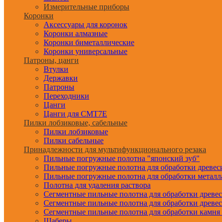
Измерительные приборы
Коронки
Аксессуары для коронок
Коронки алмазные
Коронки биметаллические
Коронки универсальные
Патроны, цанги
Втулки
Державки
Патроны
Переходники
Цанги
Цанги для CMT7E
Пилки лобзиковые, сабельные
Пилки лобзиковые
Пилки сабельные
Принадлежности для мультифункционального резака
Пильные погружные полотна "японский зуб"
Пильные погружные полотна для обработки древе
Пильные погружные полотна для обработки металл
Полотна для удаления раствора
Сегментные пильные полотна для обработки древе
Сегментные пильные полотна для обработки древе
Сегментные пильные полотна для обработки камня
Шаберы