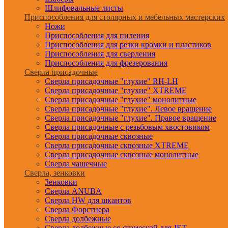
Шлифовальные листы
Приспособления для столярных и мебельных мастерских
Ножи
Приспособления для пиления
Приспособления для резки кромки и пластиков
Приспособления для сверления
Приспособления для фрезерования
Сверла присадочные
Сверла присадочные "глухие" RH-LH
Сверла присадочные "глухие" XTREME
Сверла присадочные "глухие" монолитные
Сверла присадочные "глухие". Левое вращение
Сверла присадочные "глухие". Правое вращение
Сверла присадочные с резьбовым хвостовиком
Сверла присадочные сквозные
Сверла присадочные сквозные XTREME
Сверла присадочные сквозные монолитные
Сверла чашечные
Сверла, зенковки
Зенковки
Сверла ANUBA
Сверла HW для шкантов
Сверла Форстнера
Сверла долбежные
Сверла долбежные со стамеской для JET