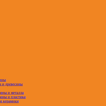
сины
а и древесины
сины и металла
сины и пластика
 и керамики