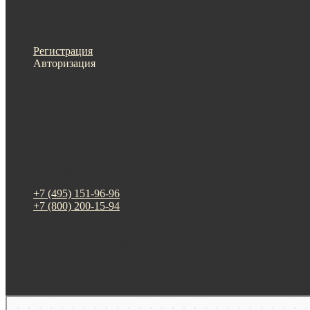
Меню
Назад
×
Личный кабинет
Регистрация
Авторизация
Информация
Настройки
Обратная связь
+7 (495) 151-96-96
+7 (800) 200-15-94
г. Москва. ул. Суздальская, д. 18г (ТЦ ТРИО)
Будни: 09:00 - 20:00
СБ-ВС: прием заказов
Москва
Яндекс Карты — транспорт, навигация, поиск мест