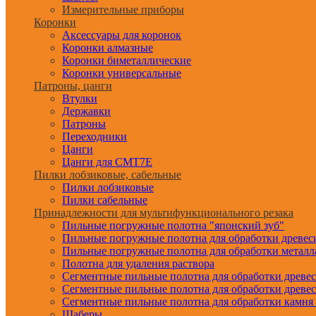
Измерительные приборы
Коронки
Аксессуары для коронок
Коронки алмазные
Коронки биметаллические
Коронки универсальные
Патроны, цанги
Втулки
Державки
Патроны
Переходники
Цанги
Цанги для CMT7E
Пилки лобзиковые, сабельные
Пилки лобзиковые
Пилки сабельные
Принадлежности для мультифункционального резака
Пильные погружные полотна "японский зуб"
Пильные погружные полотна для обработки древе
Пильные погружные полотна для обработки металл
Полотна для удаления раствора
Сегментные пильные полотна для обработки древе
Сегментные пильные полотна для обработки древе
Сегментные пильные полотна для обработки камня
Шаберы