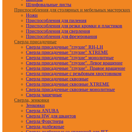
Шлифовальные листы
Приспособления для столярных и мебельных мастерских
Ножи
Приспособления для пиления
Приспособления для резки кромки и пластиков
Приспособления для сверления
Приспособления для фрезерования
Сверла присадочные
Сверла присадочные "глухие" RH-LH
Сверла присадочные "глухие" XTREME
Сверла присадочные "глухие" монолитные
Сверла присадочные "глухие". Левое вращение
Сверла присадочные "глухие". Правое вращение
Сверла присадочные с резьбовым хвостовиком
Сверла присадочные сквозные
Сверла присадочные сквозные XTREME
Сверла присадочные сквозные монолитные
Сверла чашечные
Сверла, зенковки
Зенковки
Сверла ANUBA
Сверла HW для шкантов
Сверла Форстнера
Сверла долбежные
Сверла долбежные со стамеской для JET