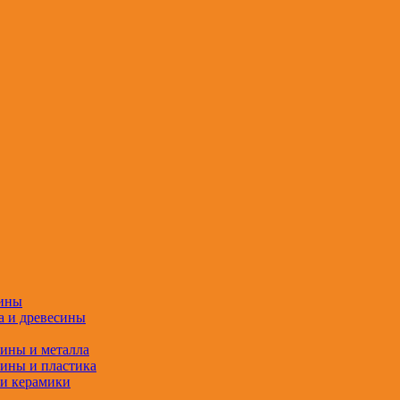
сины
а и древесины
сины и металла
сины и пластика
 и керамики