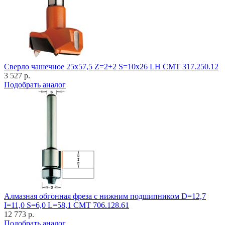
Cверло чашечное 25x57,5 Z=2+2 S=10x26 LH CMT 317.250.12
3 527 р.
Подобрать аналог
Алмазная обгонная фреза с нижним подшипником D=12,7
I=11,0 S=6,0 L=58,1 CMT 706.128.61
12 773 р.
Подобрать аналог