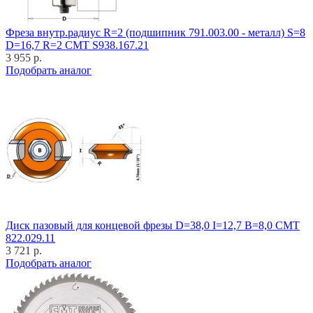
Фреза внутр.радиус R=2 (подшипник 791.003.00 - металл) S=8
D=16,7 R=2 CMT S938.167.21
3 955 р.
Подобрать аналог
Диск пазовый для концевой фрезы D=38,0 I=12,7 B=8,0 CMT
822.029.11
3 721 р.
Подобрать аналог