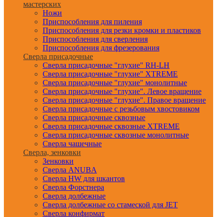
мастерских
Ножи
Приспособления для пиления
Приспособления для резки кромки и пластиков
Приспособления для сверления
Приспособления для фрезерования
Сверла присадочные
Сверла присадочные "глухие" RH-LH
Сверла присадочные "глухие" XTREME
Сверла присадочные "глухие" монолитные
Сверла присадочные "глухие". Левое вращение
Сверла присадочные "глухие". Правое вращение
Сверла присадочные с резьбовым хвостовиком
Сверла присадочные сквозные
Сверла присадочные сквозные XTREME
Сверла присадочные сквозные монолитные
Сверла чашечные
Сверла, зенковки
Зенковки
Сверла ANUBA
Сверла HW для шкантов
Сверла Форстнера
Сверла долбежные
Сверла долбежные со стамеской для JET
Сверла конфирмат