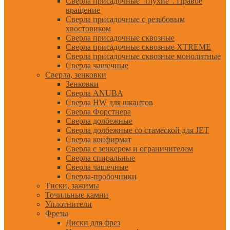
Сверла присадочные "глухие". Правое
вращение
Сверла присадочные с резьбовым
хвостовиком
Сверла присадочные сквозные
Сверла присадочные сквозные XTREME
Сверла присадочные сквозные монолитные
Сверла чашечные
Сверла, зенковки
Зенковки
Сверла ANUBA
Сверла HW для шкантов
Сверла Форстнера
Сверла долбежные
Сверла долбежные со стамеской для JET
Сверла конфирмат
Сверла с зенкером и ограничителем
Сверла спиральные
Сверла чашечные
Сверла-пробочники
Тиски, зажимы
Точильные камни
Уплотнители
Фрезы
Диски для фрез