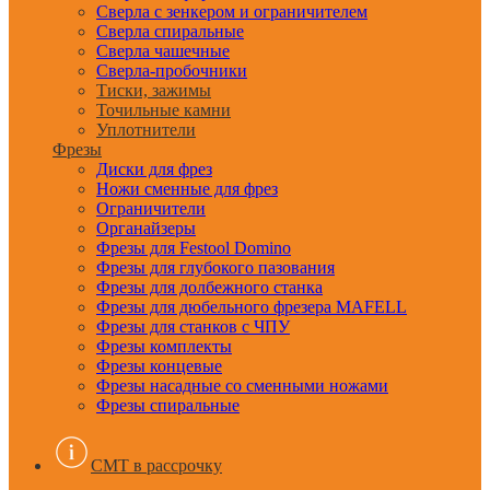
Сверла с зенкером и ограничителем
Сверла спиральные
Сверла чашечные
Сверла-пробочники
Тиски, зажимы
Точильные камни
Уплотнители
Фрезы
Диски для фрез
Ножи сменные для фрез
Ограничители
Органайзеры
Фрезы для Festool Domino
Фрезы для глубокого пазования
Фрезы для долбежного станка
Фрезы для дюбельного фрезера MAFELL
Фрезы для станков с ЧПУ
Фрезы комплекты
Фрезы концевые
Фрезы насадные со сменными ножами
Фрезы спиральные
CMT в рассрочку