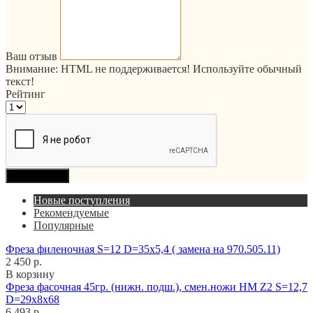
Ваш отзыв
Внимание:
HTML не поддерживается! Используйте обычный
текст!
Рейтинг
Продолжить
Новые поступления
Рекомендуемые
Популярные
Фреза филеночная S=12 D=35x5,4 ( замена на 970.505.11)
2 450 р.
В корзину
Фреза фасочная 45гр. (нижн. подш.), смен.ножи HM Z2 S=12,7
D=29x8x68
6 493 р.