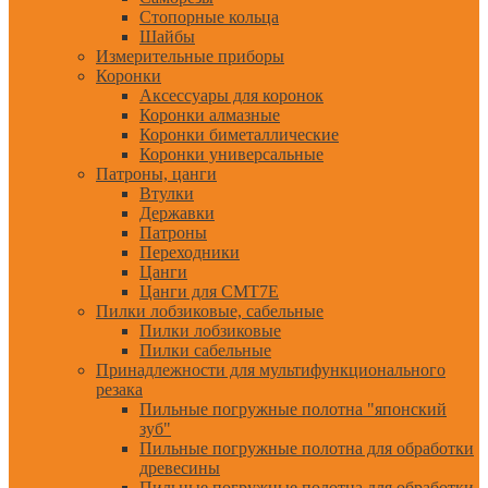
Стопорные кольца
Шайбы
Измерительные приборы
Коронки
Аксессуары для коронок
Коронки алмазные
Коронки биметаллические
Коронки универсальные
Патроны, цанги
Втулки
Державки
Патроны
Переходники
Цанги
Цанги для CMT7E
Пилки лобзиковые, сабельные
Пилки лобзиковые
Пилки сабельные
Принадлежности для мультифункционального
резака
Пильные погружные полотна "японский
зуб"
Пильные погружные полотна для обработки
древесины
Пильные погружные полотна для обработки