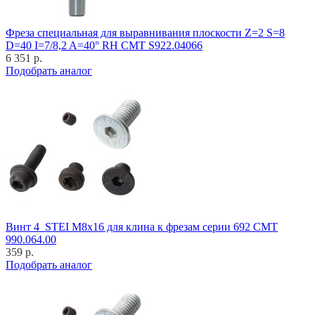
Фреза специальная для выравнивания плоскости Z=2 S=8
D=40 I=7/8,2 A=40° RH CMT S922.04066
6 351 р.
Подобрать аналог
Винт 4_STEI M8x16 для клина к фрезам серии 692 CMT
990.064.00
359 р.
Подобрать аналог