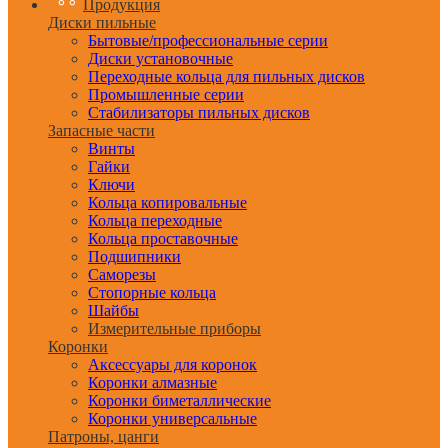
Продукция
Диски пильные
Бытовые/профессиональные серии
Диски установочные
Переходные кольца для пильных дисков
Промышленные серии
Стабилизаторы пильных дисков
Запасные части
Винты
Гайки
Ключи
Кольца копировальные
Кольца переходные
Кольца проставочные
Подшипники
Саморезы
Стопорные кольца
Шайбы
Измерительные приборы
Коронки
Аксессуары для коронок
Коронки алмазные
Коронки биметаллические
Коронки универсальные
Патроны, цанги