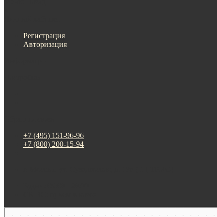
Меню
Назад
×
Личный кабинет
Регистрация
Авторизация
Информация
Настройки
Обратная связь
+7 (495) 151-96-96
+7 (800) 200-15-94
г. Москва. ул. Суздальская, д. 18г (ТЦ ТРИО)
Будни: 09:00 - 20:00
СБ-ВС: прием заказов
Москва
Яндекс Карты — транспорт, навигация, поиск мест