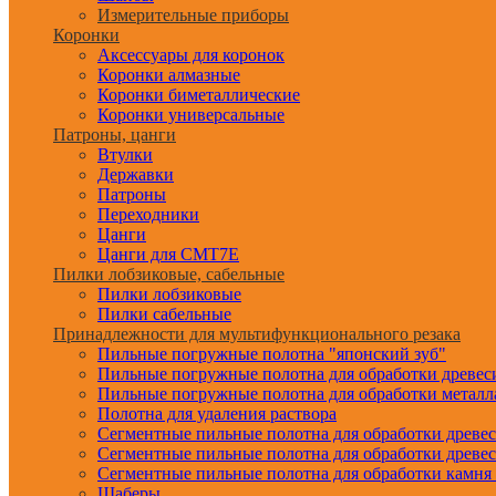
Измерительные приборы
Коронки
Аксессуары для коронок
Коронки алмазные
Коронки биметаллические
Коронки универсальные
Патроны, цанги
Втулки
Державки
Патроны
Переходники
Цанги
Цанги для CMT7E
Пилки лобзиковые, сабельные
Пилки лобзиковые
Пилки сабельные
Принадлежности для мультифункционального резака
Пильные погружные полотна "японский зуб"
Пильные погружные полотна для обработки древе
Пильные погружные полотна для обработки металл
Полотна для удаления раствора
Сегментные пильные полотна для обработки древе
Сегментные пильные полотна для обработки древе
Сегментные пильные полотна для обработки камня
Шаберы