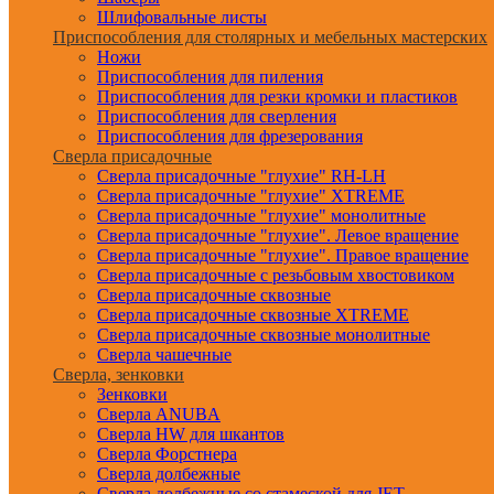
Шлифовальные листы
Приспособления для столярных и мебельных мастерских
Ножи
Приспособления для пиления
Приспособления для резки кромки и пластиков
Приспособления для сверления
Приспособления для фрезерования
Сверла присадочные
Сверла присадочные "глухие" RH-LH
Сверла присадочные "глухие" XTREME
Сверла присадочные "глухие" монолитные
Сверла присадочные "глухие". Левое вращение
Сверла присадочные "глухие". Правое вращение
Сверла присадочные с резьбовым хвостовиком
Сверла присадочные сквозные
Сверла присадочные сквозные XTREME
Сверла присадочные сквозные монолитные
Сверла чашечные
Сверла, зенковки
Зенковки
Сверла ANUBA
Сверла HW для шкантов
Сверла Форстнера
Сверла долбежные
Сверла долбежные со стамеской для JET