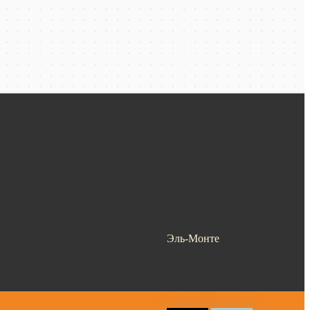
Эль-Монте
Ваш город —
Эль-Монте
?