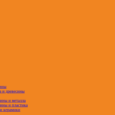
сины
а и древесины
сины и металла
сины и пластика
 и керамики