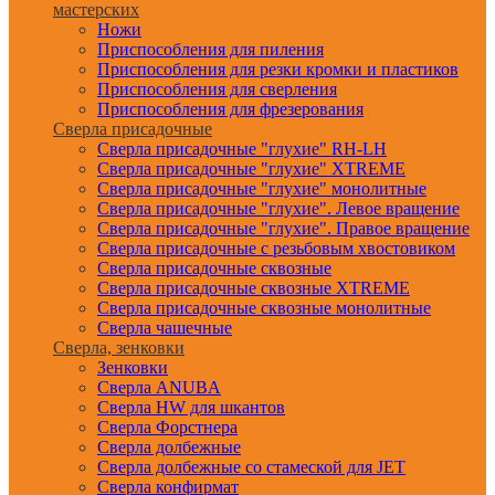
мастерских
Ножи
Приспособления для пиления
Приспособления для резки кромки и пластиков
Приспособления для сверления
Приспособления для фрезерования
Сверла присадочные
Сверла присадочные "глухие" RH-LH
Сверла присадочные "глухие" XTREME
Сверла присадочные "глухие" монолитные
Сверла присадочные "глухие". Левое вращение
Сверла присадочные "глухие". Правое вращение
Сверла присадочные с резьбовым хвостовиком
Сверла присадочные сквозные
Сверла присадочные сквозные XTREME
Сверла присадочные сквозные монолитные
Сверла чашечные
Сверла, зенковки
Зенковки
Сверла ANUBA
Сверла HW для шкантов
Сверла Форстнера
Сверла долбежные
Сверла долбежные со стамеской для JET
Сверла конфирмат