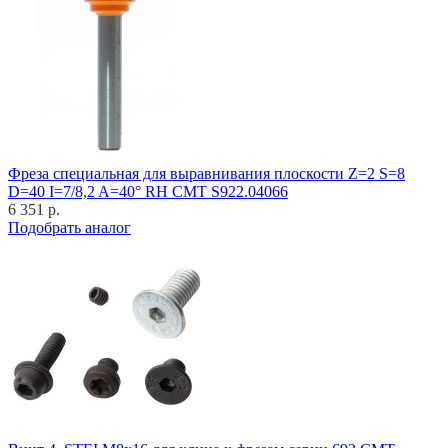
Фреза специальная для выравнивания плоскости Z=2 S=8
D=40 I=7/8,2 A=40° RH CMT S922.04066
6 351 р.
Подобрать аналог