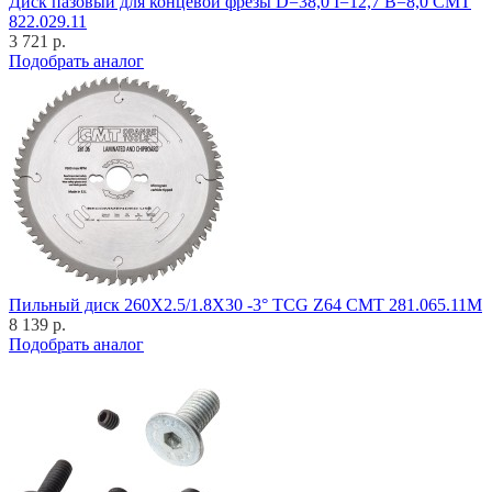
Диск пазовый для концевой фрезы D=38,0 I=12,7 B=8,0 CMT
822.029.11
3 721 р.
Подобрать аналог
Пильный диск 260X2.5/1.8X30 -3° TCG Z64 CMT 281.065.11M
8 139 р.
Подобрать аналог