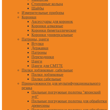
Стопорные кольца
Шайбы
Измерительные приборы
Коронки
Аксессуары для коронок
Коронки алмазные
Коронки биметаллические
Коронки универсальные
Патроны, цанги
Втулки
Державки
Патроны
Переходники
Цанги
Цанги для CMT7E
Пилки лобзиковые, сабельные
Пилки лобзиковые
Пилки сабельные
Принадлежности для мультифункционального
резака
Пильные погружные полотна "японский
зуб"
Пильные погружные полотна для обработки
древесины
Пильные погружные полотна для обработки