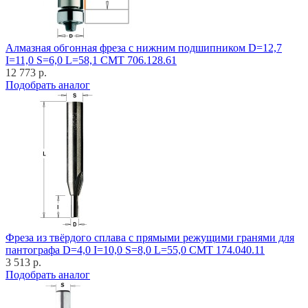
Алмазная обгонная фреза с нижним подшипником D=12,7
I=11,0 S=6,0 L=58,1 CMT 706.128.61
12 773 р.
Подобрать аналог
Фреза из твёрдого сплава с прямыми режущими гранями для
пантографа D=4,0 I=10,0 S=8,0 L=55,0 CMT 174.040.11
3 513 р.
Подобрать аналог