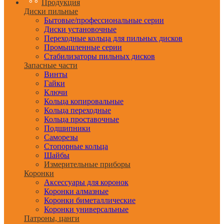
Продукция
Диски пильные
Бытовые/профессиональные серии
Диски установочные
Переходные кольца для пильных дисков
Промышленные серии
Стабилизаторы пильных дисков
Запасные части
Винты
Гайки
Ключи
Кольца копировальные
Кольца переходные
Кольца проставочные
Подшипники
Саморезы
Стопорные кольца
Шайбы
Измерительные приборы
Коронки
Аксессуары для коронок
Коронки алмазные
Коронки биметаллические
Коронки универсальные
Патроны, цанги