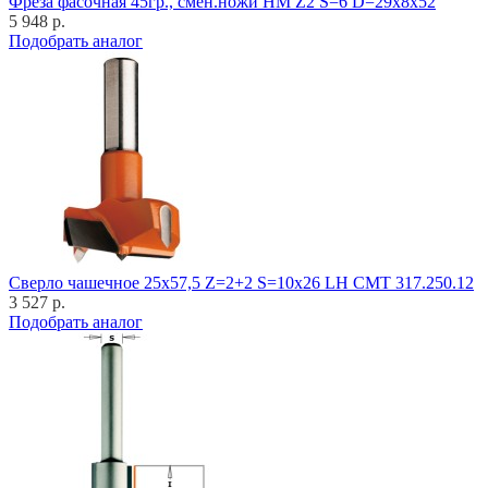
Фреза фасочная 45гр., смен.ножи HM Z2 S=6 D=29x8x52
5 948 р.
Подобрать аналог
Cверло чашечное 25x57,5 Z=2+2 S=10x26 LH CMT 317.250.12
3 527 р.
Подобрать аналог