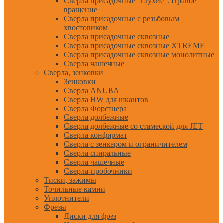
Сверла присадочные "глухие". Правое
вращение
Сверла присадочные с резьбовым
хвостовиком
Сверла присадочные сквозные
Сверла присадочные сквозные XTREME
Сверла присадочные сквозные монолитные
Сверла чашечные
Сверла, зенковки
Зенковки
Сверла ANUBA
Сверла HW для шкантов
Сверла Форстнера
Сверла долбежные
Сверла долбежные со стамеской для JET
Сверла конфирмат
Сверла с зенкером и ограничителем
Сверла спиральные
Сверла чашечные
Сверла-пробочники
Тиски, зажимы
Точильные камни
Уплотнители
Фрезы
Диски для фрез