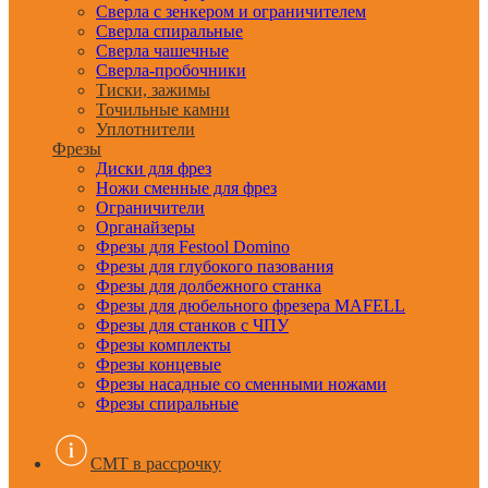
Сверла с зенкером и ограничителем
Сверла спиральные
Сверла чашечные
Сверла-пробочники
Тиски, зажимы
Точильные камни
Уплотнители
Фрезы
Диски для фрез
Ножи сменные для фрез
Ограничители
Органайзеры
Фрезы для Festool Domino
Фрезы для глубокого пазования
Фрезы для долбежного станка
Фрезы для дюбельного фрезера MAFELL
Фрезы для станков с ЧПУ
Фрезы комплекты
Фрезы концевые
Фрезы насадные со сменными ножами
Фрезы спиральные
CMT в рассрочку