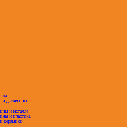
сины
а и древесины
сины и металла
сины и пластика
 и керамики