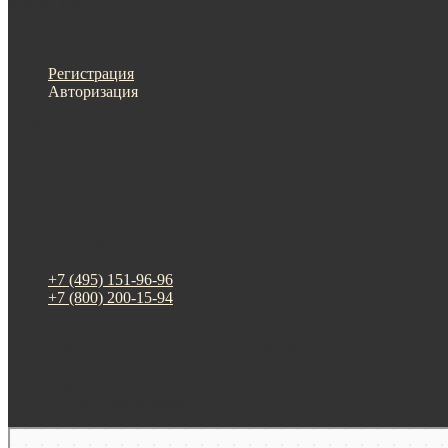
Меню
Назад
×
Личный кабинет
Регистрация
Авторизация
Информация
Настройки
Обратная связь
+7 (495) 151-96-96
+7 (800) 200-15-94
г. Москва. ул. Суздальская, д. 18г (ТЦ ТРИО)
Будни: 09:00 - 20:00
СБ-ВС: прием заказов
Москва
Яндекс Карты — транспорт, навигация, поиск мест