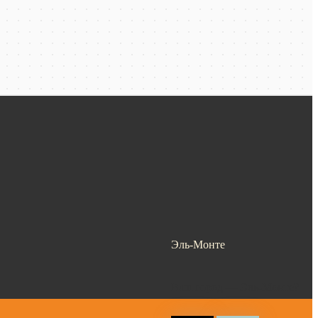
Эль-Монте
Ваш город —
Эль-Монте
?