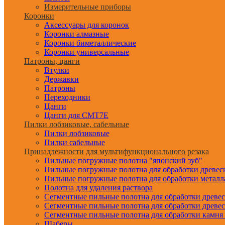
Измерительные приборы
Коронки
Аксессуары для коронок
Коронки алмазные
Коронки биметаллические
Коронки универсальные
Патроны, цанги
Втулки
Державки
Патроны
Переходники
Цанги
Цанги для CMT7E
Пилки лобзиковые, сабельные
Пилки лобзиковые
Пилки сабельные
Принадлежности для мультифункционального резака
Пильные погружные полотна "японский зуб"
Пильные погружные полотна для обработки древе
Пильные погружные полотна для обработки металл
Полотна для удаления раствора
Сегментные пильные полотна для обработки древе
Сегментные пильные полотна для обработки древе
Сегментные пильные полотна для обработки камня
Шаберы