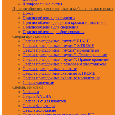
Шлифовальные листы
Приспособления для столярных и мебельных мастерских
Ножи
Приспособления для пиления
Приспособления для резки кромки и пластиков
Приспособления для сверления
Приспособления для фрезерования
Сверла присадочные
Сверла присадочные "глухие" RH-LH
Сверла присадочные "глухие" XTREME
Сверла присадочные "глухие" монолитные
Сверла присадочные "глухие". Левое вращение
Сверла присадочные "глухие". Правое вращение
Сверла присадочные с резьбовым хвостовиком
Сверла присадочные сквозные
Сверла присадочные сквозные XTREME
Сверла присадочные сквозные монолитные
Сверла чашечные
Сверла, зенковки
Зенковки
Сверла ANUBA
Сверла HW для шкантов
Сверла Форстнера
Сверла долбежные
Сверла долбежные со стамеской для JET