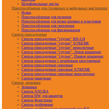
Шлифовальные листы
Приспособления для столярных и мебельных мастерских
Ножи
Приспособления для пиления
Приспособления для резки кромки и пластиков
Приспособления для сверления
Приспособления для фрезерования
Сверла присадочные
Сверла присадочные "глухие" RH-LH
Сверла присадочные "глухие" XTREME
Сверла присадочные "глухие" монолитные
Сверла присадочные "глухие". Левое вращение
Сверла присадочные "глухие". Правое вращение
Сверла присадочные с резьбовым хвостовиком
Сверла присадочные сквозные
Сверла присадочные сквозные XTREME
Сверла присадочные сквозные монолитные
Сверла чашечные
Сверла, зенковки
Зенковки
Сверла ANUBA
Сверла HW для шкантов
Сверла Форстнера
Сверла долбежные
Сверла долбежные со стамеской для JET