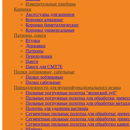
Измерительные приборы
Коронки
Аксессуары для коронок
Коронки алмазные
Коронки биметаллические
Коронки универсальные
Патроны, цанги
Втулки
Державки
Патроны
Переходники
Цанги
Цанги для CMT7E
Пилки лобзиковые, сабельные
Пилки лобзиковые
Пилки сабельные
Принадлежности для мультифункционального резака
Пильные погружные полотна "японский зуб"
Пильные погружные полотна для обработки древе
Пильные погружные полотна для обработки металл
Полотна для удаления раствора
Сегментные пильные полотна для обработки древе
Сегментные пильные полотна для обработки древе
Сегментные пильные полотна для обработки камня
Шаберы