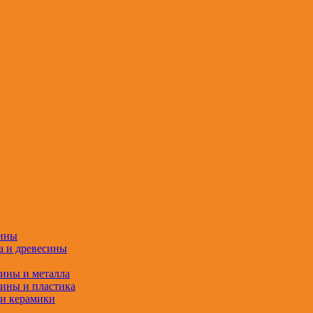
сины
а и древесины
сины и металла
сины и пластика
 и керамики