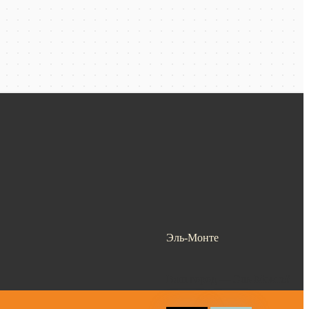
Эль-Монте
Ваш город —
Эль-Монте
?