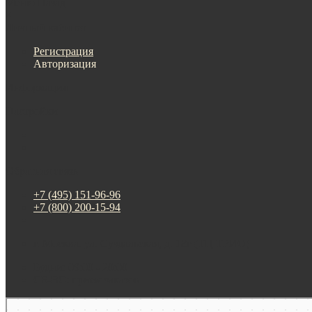
Меню
Назад
×
Личный кабинет
Регистрация
Авторизация
Информация
Настройки
Обратная связь
+7 (495) 151-96-96
+7 (800) 200-15-94
г. Москва. ул. Суздальская, д. 18г (ТЦ ТРИО)
Будни: 09:00 - 20:00
СБ-ВС: прием заказов
Москва
Яндекс Карты — транспорт, навигация, поиск мест