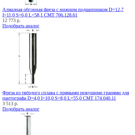
Алмазная обгонная фреза с нижним подшипником D=12,7
I=11,0 S=6,0 L=58,1 CMT 706.128.61
12 773 р.
Подобрать аналог
Фреза из твёрдого сплава с прямыми режущими гранями для
пантографа D=4,0 I=10,0 S=8,0 L=55,0 CMT 174.040.11
3 513 р.
Подобрать аналог