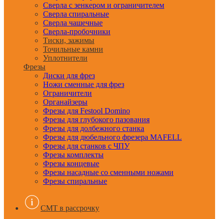
Сверла с зенкером и ограничителем
Сверла спиральные
Сверла чашечные
Сверла-пробочники
Тиски, зажимы
Точильные камни
Уплотнители
Фрезы
Диски для фрез
Ножи сменные для фрез
Ограничители
Органайзеры
Фрезы для Festool Domino
Фрезы для глубокого пазования
Фрезы для долбежного станка
Фрезы для дюбельного фрезера MAFELL
Фрезы для станков с ЧПУ
Фрезы комплекты
Фрезы концевые
Фрезы насадные со сменными ножами
Фрезы спиральные
CMT в рассрочку