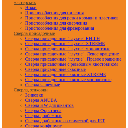
мастерских
Ножи
Приспособления для пиления
Приспособления для резки кромки и пластиков
Приспособления для сверления
Приспособления для фрезерования
Сверла присадочные
Сверла присадочные "глухие" RH-LH
Сверла присадочные "глухие" XTREME
Сверла присадочные "глухие" монолитные
Сверла присадочные "глухие". Левое вращение
Сверла присадочные "глухие". Правое вращение
Сверла присадочные с резьбовым хвостовиком
Сверла присадочные сквозные
Сверла присадочные сквозные XTREME
Сверла присадочные сквозные монолитные
Сверла чашечные
Сверла, зенковки
Зенковки
Сверла ANUBA
Сверла HW для шкантов
Сверла Форстнера
Сверла долбежные
Сверла долбежные со стамеской для JET
Сверла конфирмат