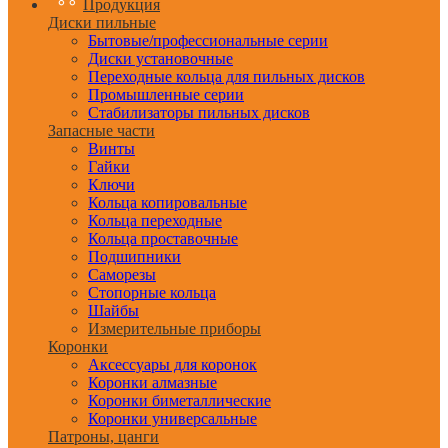
Продукция
Диски пильные
Бытовые/профессиональные серии
Диски установочные
Переходные кольца для пильных дисков
Промышленные серии
Стабилизаторы пильных дисков
Запасные части
Винты
Гайки
Ключи
Кольца копировальные
Кольца переходные
Кольца проставочные
Подшипники
Саморезы
Стопорные кольца
Шайбы
Измерительные приборы
Коронки
Аксессуары для коронок
Коронки алмазные
Коронки биметаллические
Коронки универсальные
Патроны, цанги