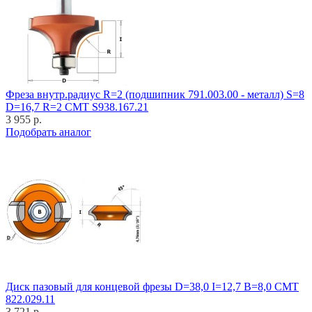
Фреза внутр.радиус R=2 (подшипник 791.003.00 - металл) S=8
D=16,7 R=2 CMT S938.167.21
3 955 р.
Подобрать аналог
Диск пазовый для концевой фрезы D=38,0 I=12,7 B=8,0 CMT
822.029.11
3 721 р.