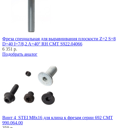
Фреза специальная для выравнивания плоскости Z=2 S=8
D=40 I=7/8,2 A=40° RH CMT S922.04066
6 351 р.
Подобрать аналог
Винт 4_STEI M8x16 для клина к фрезам серии 692 CMT
990.064.00
359 р.