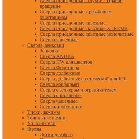
Сверла присадочные "глухие". Правое
вращение
Сверла присадочные с резьбовым
хвостовиком
Сверла присадочные сквозные
Сверла присадочные сквозные XTREME
Сверла присадочные сквозные монолитные
Сверла чашечные
Сверла, зенковки
Зенковки
Сверла ANUBA
Сверла HW для шкантов
Сверла Форстнера
Сверла долбежные
Сверла долбежные со стамеской для JET
Сверла конфирмат
Сверла с зенкером и ограничителем
Сверла спиральные
Сверла чашечные
Сверла-пробочники
Тиски, зажимы
Точильные камни
Уплотнители
Фрезы
Диски для фрез