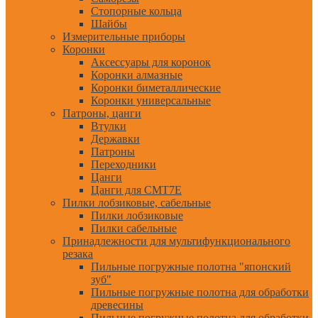
Стопорные кольца
Шайбы
Измерительные приборы
Коронки
Аксессуары для коронок
Коронки алмазные
Коронки биметаллические
Коронки универсальные
Патроны, цанги
Втулки
Державки
Патроны
Переходники
Цанги
Цанги для CMT7E
Пилки лобзиковые, сабельные
Пилки лобзиковые
Пилки сабельные
Принадлежности для мультифункционального
резака
Пильные погружные полотна "японский
зуб"
Пильные погружные полотна для обработки
древесины
Пильные погружные полотна для обработки