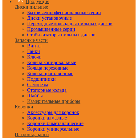
Продукция
Диски пильные
Бытовые/профессиональные серии
Диски установочные
Переходные кольца для пильных дисков
Промышленные серии
Стабилизаторы пильных дисков
Запасные части
Винты
Гайки
Ключи
Кольца копировальные
Кольца переходные
Кольца проставочные
Подшипники
Саморезы
Стопорные кольца
Шайбы
Измерительные приборы
Коронки
Аксессуары для коронок
Коронки алмазные
Коронки биметаллические
Коронки универсальные
Патроны, цанги