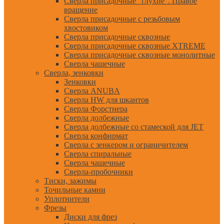
Сверла присадочные "глухие". Правое
вращение
Сверла присадочные с резьбовым
хвостовиком
Сверла присадочные сквозные
Сверла присадочные сквозные XTREME
Сверла присадочные сквозные монолитные
Сверла чашечные
Сверла, зенковки
Зенковки
Сверла ANUBA
Сверла HW для шкантов
Сверла Форстнера
Сверла долбежные
Сверла долбежные со стамеской для JET
Сверла конфирмат
Сверла с зенкером и ограничителем
Сверла спиральные
Сверла чашечные
Сверла-пробочники
Тиски, зажимы
Точильные камни
Уплотнители
Фрезы
Диски для фрез