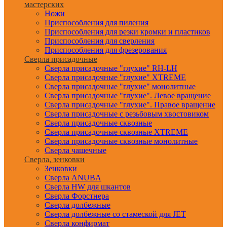
мастерских
Ножи
Приспособления для пиления
Приспособления для резки кромки и пластиков
Приспособления для сверления
Приспособления для фрезерования
Сверла присадочные
Сверла присадочные "глухие" RH-LH
Сверла присадочные "глухие" XTREME
Сверла присадочные "глухие" монолитные
Сверла присадочные "глухие". Левое вращение
Сверла присадочные "глухие". Правое вращение
Сверла присадочные с резьбовым хвостовиком
Сверла присадочные сквозные
Сверла присадочные сквозные XTREME
Сверла присадочные сквозные монолитные
Сверла чашечные
Сверла, зенковки
Зенковки
Сверла ANUBA
Сверла HW для шкантов
Сверла Форстнера
Сверла долбежные
Сверла долбежные со стамеской для JET
Сверла конфирмат