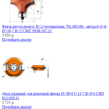
Фреза внутр.радиус R=2 (подшипник 791.003.00 - металл) S=8
D=16,7 R=2 CMT S938.167.21
3 955 р.
Подобрать аналог
Диск пазовый для концевой фрезы D=38,0 I=12,7 B=8,0 CMT
822.029.11
3 721 р.
Подобрать аналог