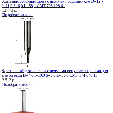
Алмазная обгонная фреза с нижним подшипником D=12,7
I=11,0 S=6,0 L=58,1 CMT 706.128.61
12 773 р.
Подобрать аналог
Фреза из твёрдого сплава с прямыми режущими гранями для
пантографа D=4,0 I=10,0 S=8,0 L=55,0 CMT 174.040.11
3 513 р.
Подобрать аналог