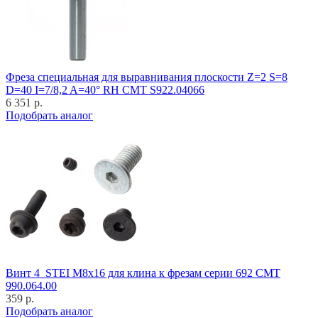
Фреза специальная для выравнивания плоскости Z=2 S=8
D=40 I=7/8,2 A=40° RH CMT S922.04066
6 351 р.
Подобрать аналог
Винт 4_STEI M8x16 для клина к фрезам серии 692 CMT
990.064.00
359 р.
Подобрать аналог