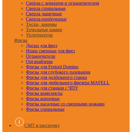
Сверла с зенкером и ограничителем
Сверла спиральные
Сверла чашечные
Сверла-пробочники
Тиски, зажимы
Точильные камни
Уплотнители
Фрезы
Диски для фрез
Ножи сменные для фрез
Ограничители
Органайзеры
Фрезы для Festool Domino
Фрезы для глубокого пазования
Фрезы для долбежного станка
Фрезы для дюбельного фрезера MAFELL
Фрезы для станков с ЧПУ
Фрезы комплекты
Фрезы концевые
Фрезы насадные со сменными ножами
Фрезы спиральные
CMT в рассрочку