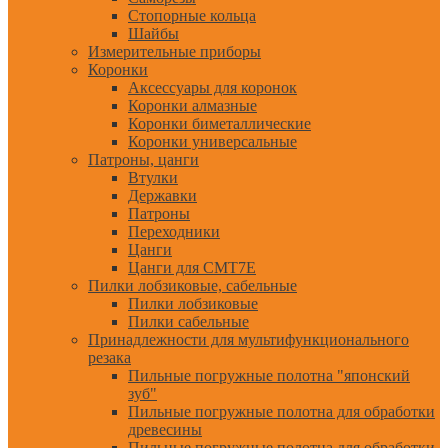
Стопорные кольца
Шайбы
Измерительные приборы
Коронки
Аксессуары для коронок
Коронки алмазные
Коронки биметаллические
Коронки универсальные
Патроны, цанги
Втулки
Державки
Патроны
Переходники
Цанги
Цанги для CMT7E
Пилки лобзиковые, сабельные
Пилки лобзиковые
Пилки сабельные
Принадлежности для мультифункционального
резака
Пильные погружные полотна "японский
зуб"
Пильные погружные полотна для обработки
древесины
Пильные погружные полотна для обработки