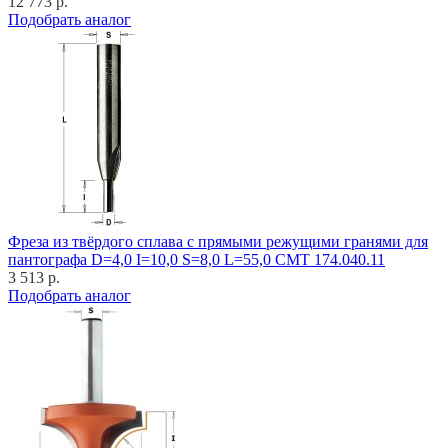
12 773 р.
Подобрать аналог
Фреза из твёрдого сплава с прямыми режущими гранями для
пантографа D=4,0 I=10,0 S=8,0 L=55,0 CMT 174.040.11
3 513 р.
Подобрать аналог