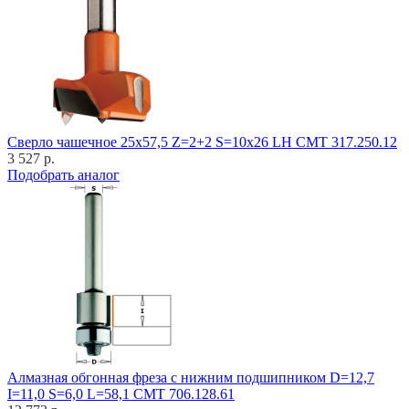
Cверло чашечное 25x57,5 Z=2+2 S=10x26 LH CMT 317.250.12
3 527 р.
Подобрать аналог
Алмазная обгонная фреза с нижним подшипником D=12,7
I=11,0 S=6,0 L=58,1 CMT 706.128.61