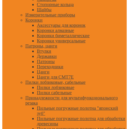
Стопорные кольца
Шайбы
Измерительные приборы
Коронки
Аксессуары для коронок
Коронки алмазные
Коронки биметаллические
Коронки универсальные
Патроны, цанги
Втулки
Державки
Патроны
Переходники
Цанги
Цанги для CMT7E
Пилки лобзиковые, сабельные
Пилки лобзиковые
Пилки сабельные
Принадлежности для мультифункционального
резака
Пильные погружные полотна "японский
зуб"
Пильные погружные полотна для обработки
древесины
Пильные погружные полотна для обработки