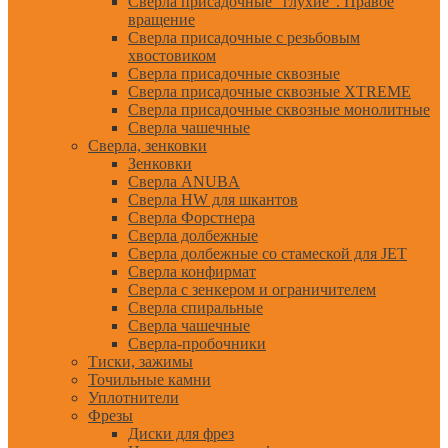
Сверла присадочные "глухие". Правое
вращение
Сверла присадочные с резьбовым
хвостовиком
Сверла присадочные сквозные
Сверла присадочные сквозные XTREME
Сверла присадочные сквозные монолитные
Сверла чашечные
Сверла, зенковки
Зенковки
Сверла ANUBA
Сверла HW для шкантов
Сверла Форстнера
Сверла долбежные
Сверла долбежные со стамеской для JET
Сверла конфирмат
Сверла с зенкером и ограничителем
Сверла спиральные
Сверла чашечные
Сверла-пробочники
Тиски, зажимы
Точильные камни
Уплотнители
Фрезы
Диски для фрез