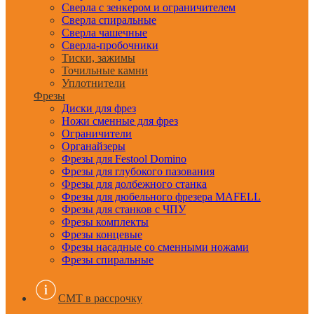
Сверла с зенкером и ограничителем
Сверла спиральные
Сверла чашечные
Сверла-пробочники
Тиски, зажимы
Точильные камни
Уплотнители
Фрезы
Диски для фрез
Ножи сменные для фрез
Ограничители
Органайзеры
Фрезы для Festool Domino
Фрезы для глубокого пазования
Фрезы для долбежного станка
Фрезы для дюбельного фрезера MAFELL
Фрезы для станков с ЧПУ
Фрезы комплекты
Фрезы концевые
Фрезы насадные со сменными ножами
Фрезы спиральные
CMT в рассрочку