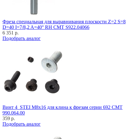
Фреза специальная для выравнивания плоскости Z=2 S=8
D=40 I=7/8,2 A=40° RH CMT S922.04066
6 351 р.
Подобрать аналог
Винт 4_STEI M8x16 для клина к фрезам серии 692 CMT
990.064.00
359 р.
Подобрать аналог