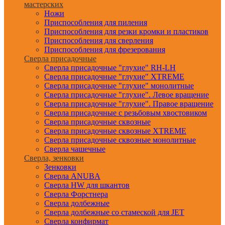
мастерских
Ножи
Приспособления для пиления
Приспособления для резки кромки и пластиков
Приспособления для сверления
Приспособления для фрезерования
Сверла присадочные
Сверла присадочные "глухие" RH-LH
Сверла присадочные "глухие" XTREME
Сверла присадочные "глухие" монолитные
Сверла присадочные "глухие". Левое вращение
Сверла присадочные "глухие". Правое вращение
Сверла присадочные с резьбовым хвостовиком
Сверла присадочные сквозные
Сверла присадочные сквозные XTREME
Сверла присадочные сквозные монолитные
Сверла чашечные
Сверла, зенковки
Зенковки
Сверла ANUBA
Сверла HW для шкантов
Сверла Форстнера
Сверла долбежные
Сверла долбежные со стамеской для JET
Сверла конфирмат