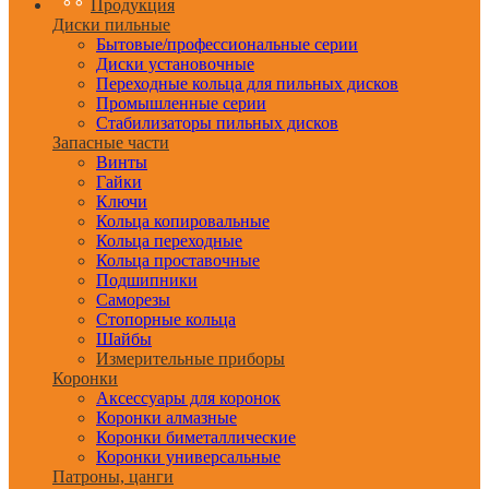
Продукция
Диски пильные
Бытовые/профессиональные серии
Диски установочные
Переходные кольца для пильных дисков
Промышленные серии
Стабилизаторы пильных дисков
Запасные части
Винты
Гайки
Ключи
Кольца копировальные
Кольца переходные
Кольца проставочные
Подшипники
Саморезы
Стопорные кольца
Шайбы
Измерительные приборы
Коронки
Аксессуары для коронок
Коронки алмазные
Коронки биметаллические
Коронки универсальные
Патроны, цанги