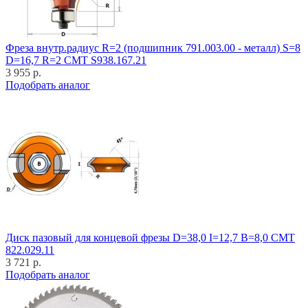
Фреза внутр.радиус R=2 (подшипник 791.003.00 - металл) S=8
D=16,7 R=2 CMT S938.167.21
3 955 р.
Подобрать аналог
Диск пазовый для концевой фрезы D=38,0 I=12,7 B=8,0 CMT
822.029.11
3 721 р.
Подобрать аналог