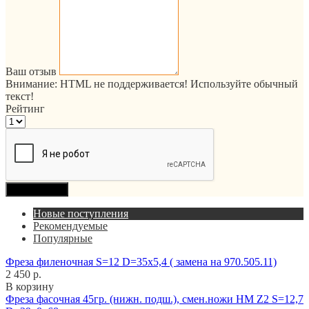
Ваш отзыв
Внимание:
HTML не поддерживается! Используйте обычный
текст!
Рейтинг
Продолжить
Новые поступления
Рекомендуемые
Популярные
Фреза филеночная S=12 D=35x5,4 ( замена на 970.505.11)
2 450 р.
В корзину
Фреза фасочная 45гр. (нижн. подш.), смен.ножи HM Z2 S=12,7