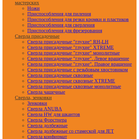
мастерских
Ножи
Приспособления для пиления
Приспособления для резки кромки и пластиков
Приспособления для сверления
Приспособления для фрезерования
Сверла присадочные
Сверла присадочные "глухие" RH-LH
Сверла присадочные "глухие" XTREME
Сверла присадочные "глухие" монолитные
Сверла присадочные "глухие". Левое вращение
Сверла присадочные "глухие". Правое вращение
Сверла присадочные с резьбовым хвостовиком
Сверла присадочные сквозные
Сверла присадочные сквозные XTREME
Сверла присадочные сквозные монолитные
Сверла чашечные
Сверла, зенковки
Зенковки
Сверла ANUBA
Сверла HW для шкантов
Сверла Форстнера
Сверла долбежные
Сверла долбежные со стамеской для JET
Сверла конфирмат