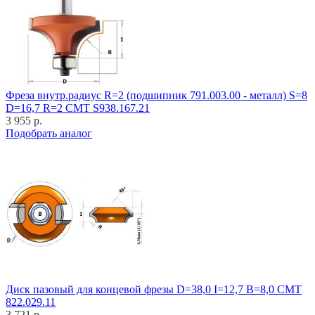
Фреза внутр.радиус R=2 (подшипник 791.003.00 - металл) S=8
D=16,7 R=2 CMT S938.167.21
3 955 р.
Подобрать аналог
Диск пазовый для концевой фрезы D=38,0 I=12,7 B=8,0 CMT
822.029.11
3 721 р.