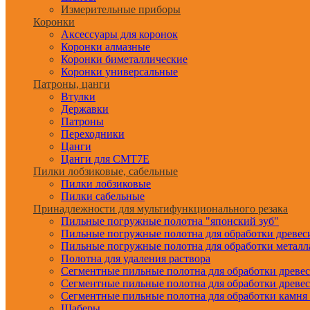
Измерительные приборы
Коронки
Аксессуары для коронок
Коронки алмазные
Коронки биметаллические
Коронки универсальные
Патроны, цанги
Втулки
Державки
Патроны
Переходники
Цанги
Цанги для CMT7E
Пилки лобзиковые, сабельные
Пилки лобзиковые
Пилки сабельные
Принадлежности для мультифункционального резака
Пильные погружные полотна "японский зуб"
Пильные погружные полотна для обработки древе
Пильные погружные полотна для обработки металл
Полотна для удаления раствора
Сегментные пильные полотна для обработки древе
Сегментные пильные полотна для обработки древе
Сегментные пильные полотна для обработки камня
Шаберы