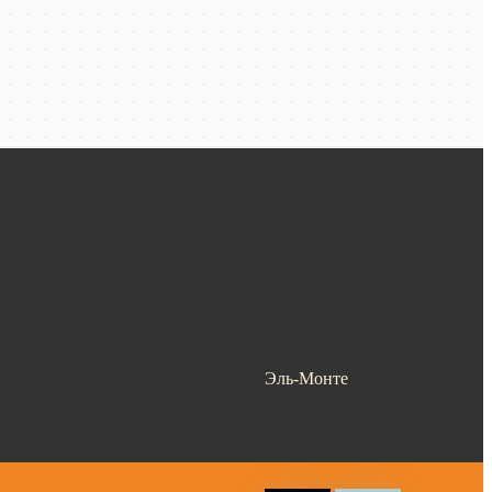
Эль-Монте
Ваш город —
Эль-Монте
?