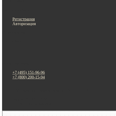
Меню
Назад
×
Личный кабинет
Регистрация
Авторизация
Информация
Настройки
Обратная связь
+7 (495) 151-96-96
+7 (800) 200-15-94
г. Москва. ул. Суздальская, д. 18г (ТЦ ТРИО)
Будни: 09:00 - 20:00
СБ-ВС: прием заказов
Москва
Яндекс Карты — транспорт, навигация, поиск мест