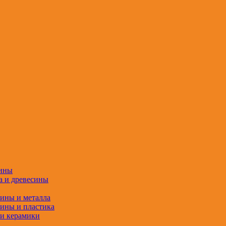
сины
а и древесины
сины и металла
сины и пластика
 и керамики