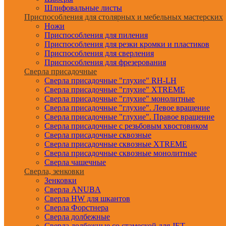
Шлифовальные листы
Приспособления для столярных и мебельных мастерских
Ножи
Приспособления для пиления
Приспособления для резки кромки и пластиков
Приспособления для сверления
Приспособления для фрезерования
Сверла присадочные
Сверла присадочные "глухие" RH-LH
Сверла присадочные "глухие" XTREME
Сверла присадочные "глухие" монолитные
Сверла присадочные "глухие". Левое вращение
Сверла присадочные "глухие". Правое вращение
Сверла присадочные с резьбовым хвостовиком
Сверла присадочные сквозные
Сверла присадочные сквозные XTREME
Сверла присадочные сквозные монолитные
Сверла чашечные
Сверла, зенковки
Зенковки
Сверла ANUBA
Сверла HW для шкантов
Сверла Форстнера
Сверла долбежные
Сверла долбежные со стамеской для JET