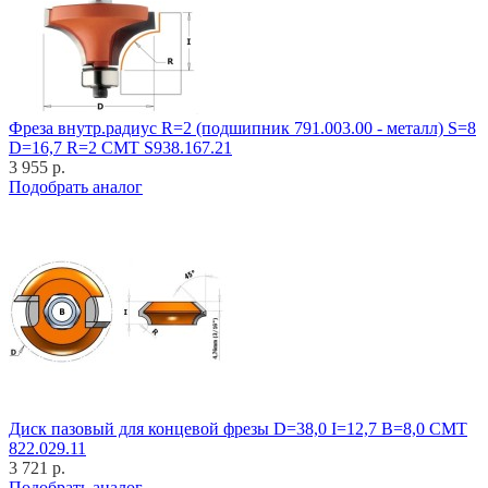
Фреза внутр.радиус R=2 (подшипник 791.003.00 - металл) S=8
D=16,7 R=2 CMT S938.167.21
3 955 р.
Подобрать аналог
Диск пазовый для концевой фрезы D=38,0 I=12,7 B=8,0 CMT
822.029.11
3 721 р.
Подобрать аналог