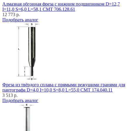
Алмазная обгонная фреза с нижним подшипником D=12,7
I=11,0 S=6,0 L=58,1 CMT 706.128.61
12 773 р.
Подобрать аналог
Фреза из твёрдого сплава с прямыми режущими гранями для
пантографа D=4,0 I=10,0 S=8,0 L=55,0 CMT 174.040.11
3 513 р.
Подобрать аналог