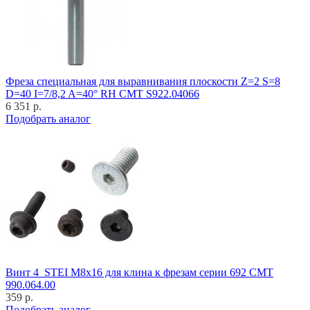
Фреза специальная для выравнивания плоскости Z=2 S=8
D=40 I=7/8,2 A=40° RH CMT S922.04066
6 351 р.
Подобрать аналог
Винт 4_STEI M8x16 для клина к фрезам серии 692 CMT
990.064.00
359 р.
Подобрать аналог