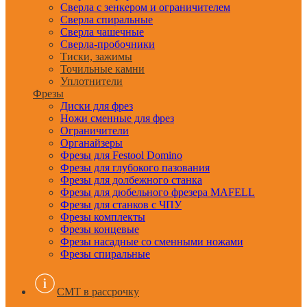
Сверла с зенкером и ограничителем
Сверла спиральные
Сверла чашечные
Сверла-пробочники
Тиски, зажимы
Точильные камни
Уплотнители
Фрезы
Диски для фрез
Ножи сменные для фрез
Ограничители
Органайзеры
Фрезы для Festool Domino
Фрезы для глубокого пазования
Фрезы для долбежного станка
Фрезы для дюбельного фрезера MAFELL
Фрезы для станков с ЧПУ
Фрезы комплекты
Фрезы концевые
Фрезы насадные со сменными ножами
Фрезы спиральные
CMT в рассрочку