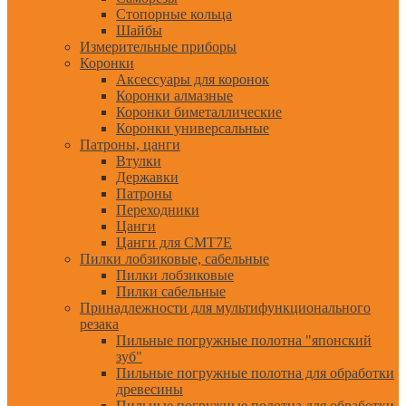
Стопорные кольца
Шайбы
Измерительные приборы
Коронки
Аксессуары для коронок
Коронки алмазные
Коронки биметаллические
Коронки универсальные
Патроны, цанги
Втулки
Державки
Патроны
Переходники
Цанги
Цанги для CMT7E
Пилки лобзиковые, сабельные
Пилки лобзиковые
Пилки сабельные
Принадлежности для мультифункционального
резака
Пильные погружные полотна "японский
зуб"
Пильные погружные полотна для обработки
древесины
Пильные погружные полотна для обработки