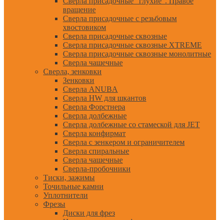
Сверла присадочные "глухие". Правое
вращение
Сверла присадочные с резьбовым
хвостовиком
Сверла присадочные сквозные
Сверла присадочные сквозные XTREME
Сверла присадочные сквозные монолитные
Сверла чашечные
Сверла, зенковки
Зенковки
Сверла ANUBA
Сверла HW для шкантов
Сверла Форстнера
Сверла долбежные
Сверла долбежные со стамеской для JET
Сверла конфирмат
Сверла с зенкером и ограничителем
Сверла спиральные
Сверла чашечные
Сверла-пробочники
Тиски, зажимы
Точильные камни
Уплотнители
Фрезы
Диски для фрез