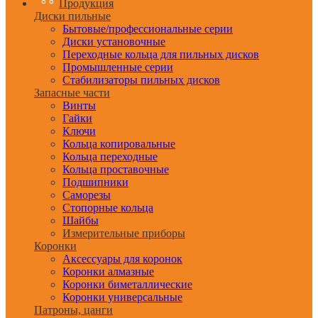
Продукция
Диски пильные
Бытовые/профессиональные серии
Диски установочные
Переходные кольца для пильных дисков
Промышленные серии
Стабилизаторы пильных дисков
Запасные части
Винты
Гайки
Ключи
Кольца копировальные
Кольца переходные
Кольца проставочные
Подшипники
Саморезы
Стопорные кольца
Шайбы
Измерительные приборы
Коронки
Аксессуары для коронок
Коронки алмазные
Коронки биметаллические
Коронки универсальные
Патроны, цанги