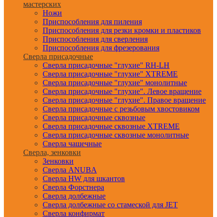
мастерских
Ножи
Приспособления для пиления
Приспособления для резки кромки и пластиков
Приспособления для сверления
Приспособления для фрезерования
Сверла присадочные
Сверла присадочные "глухие" RH-LH
Сверла присадочные "глухие" XTREME
Сверла присадочные "глухие" монолитные
Сверла присадочные "глухие". Левое вращение
Сверла присадочные "глухие". Правое вращение
Сверла присадочные с резьбовым хвостовиком
Сверла присадочные сквозные
Сверла присадочные сквозные XTREME
Сверла присадочные сквозные монолитные
Сверла чашечные
Сверла, зенковки
Зенковки
Сверла ANUBA
Сверла HW для шкантов
Сверла Форстнера
Сверла долбежные
Сверла долбежные со стамеской для JET
Сверла конфирмат