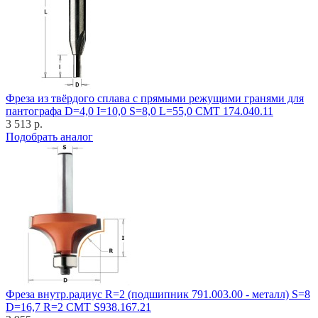
Фреза из твёрдого сплава с прямыми режущими гранями для
пантографа D=4,0 I=10,0 S=8,0 L=55,0 CMT 174.040.11
3 513 р.
Подобрать аналог
Фреза внутр.радиус R=2 (подшипник 791.003.00 - металл) S=8
D=16,7 R=2 CMT S938.167.21