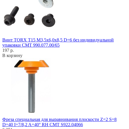
Винт TORX T15 M3,5x6,0x8,5 D=6 без индивидуальной
упаковки CMT 990.077.00/65
197 р.
В корзину
Фреза специальная для выравнивания плоскости Z=2 S=8
D=40 I=7/8,2 A=40° RH CMT S922.04066