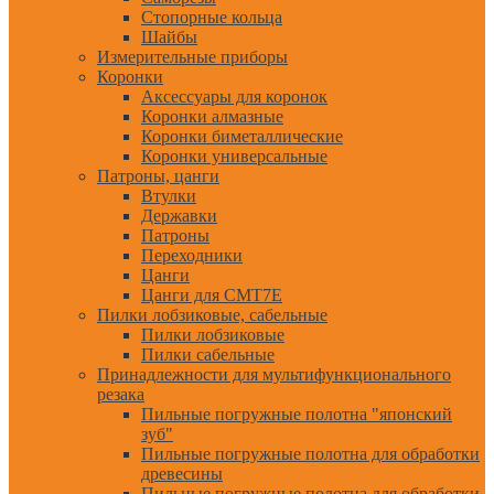
Стопорные кольца
Шайбы
Измерительные приборы
Коронки
Аксессуары для коронок
Коронки алмазные
Коронки биметаллические
Коронки универсальные
Патроны, цанги
Втулки
Державки
Патроны
Переходники
Цанги
Цанги для CMT7E
Пилки лобзиковые, сабельные
Пилки лобзиковые
Пилки сабельные
Принадлежности для мультифункционального
резака
Пильные погружные полотна "японский
зуб"
Пильные погружные полотна для обработки
древесины
Пильные погружные полотна для обработки