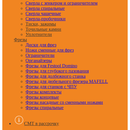
Сверла с зенкером и ограничителем
Сверла спиральные
Сверла чашечные
Сверла-пробочники
Тиски, зажимы
Точильные камни
Уплотнители
Фрезы
Диски для фрез
Ножи сменные для фрез
Ограничители
Органайзеры
Фрезы для Festool Domino
Фрезы для глубокого пазования
Фрезы для долбежного станка
Фрезы для дюбельного фрезера MAFELL
Фрезы для станков с ЧПУ
Фрезы комплекты
Фрезы концевые
Фрезы насадные со сменными ножами
Фрезы спиральные
CMT в рассрочку