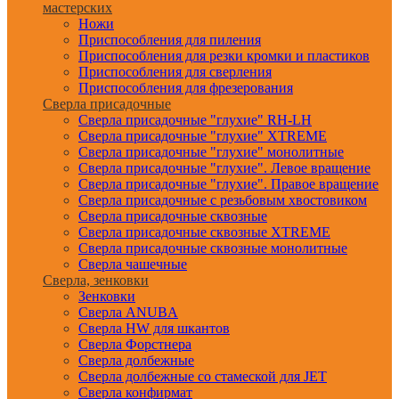
мастерских
Ножи
Приспособления для пиления
Приспособления для резки кромки и пластиков
Приспособления для сверления
Приспособления для фрезерования
Сверла присадочные
Сверла присадочные "глухие" RH-LH
Сверла присадочные "глухие" XTREME
Сверла присадочные "глухие" монолитные
Сверла присадочные "глухие". Левое вращение
Сверла присадочные "глухие". Правое вращение
Сверла присадочные с резьбовым хвостовиком
Сверла присадочные сквозные
Сверла присадочные сквозные XTREME
Сверла присадочные сквозные монолитные
Сверла чашечные
Сверла, зенковки
Зенковки
Сверла ANUBA
Сверла HW для шкантов
Сверла Форстнера
Сверла долбежные
Сверла долбежные со стамеской для JET
Сверла конфирмат