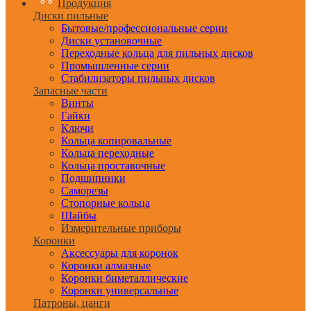
Продукция
Диски пильные
Бытовые/профессиональные серии
Диски установочные
Переходные кольца для пильных дисков
Промышленные серии
Стабилизаторы пильных дисков
Запасные части
Винты
Гайки
Ключи
Кольца копировальные
Кольца переходные
Кольца проставочные
Подшипники
Саморезы
Стопорные кольца
Шайбы
Измерительные приборы
Коронки
Аксессуары для коронок
Коронки алмазные
Коронки биметаллические
Коронки универсальные
Патроны, цанги