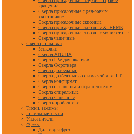
Сверла присадочные "глухие". Правое
вращение
Сверла присадочные с резьбовым
хвостовиком
Сверла присадочные сквозные
Сверла присадочные сквозные XTREME
Сверла присадочные сквозные монолитные
Сверла чашечные
Сверла, зенковки
Зенковки
Сверла ANUBA
Сверла HW для шкантов
Сверла Форстнера
Сверла долбежные
Сверла долбежные со стамеской для JET
Сверла конфирмат
Сверла с зенкером и ограничителем
Сверла спиральные
Сверла чашечные
Сверла-пробочники
Тиски, зажимы
Точильные камни
Уплотнители
Фрезы
Диски для фрез