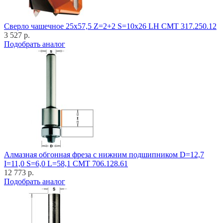
Cверло чашечное 25x57,5 Z=2+2 S=10x26 LH CMT 317.250.12
3 527 р.
Подобрать аналог
Алмазная обгонная фреза с нижним подшипником D=12,7
I=11,0 S=6,0 L=58,1 CMT 706.128.61
12 773 р.
Подобрать аналог