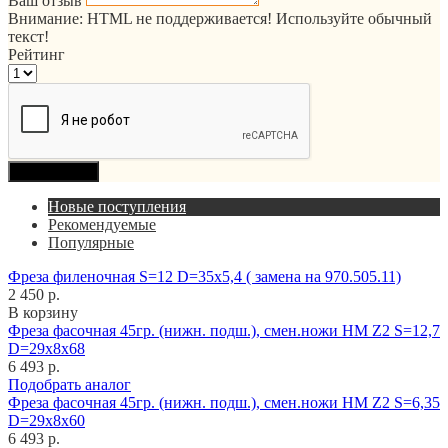
Ваш отзыв
Внимание:
HTML не поддерживается! Используйте обычный
текст!
Рейтинг
Продолжить
Новые поступления
Рекомендуемые
Популярные
Фреза филеночная S=12 D=35x5,4 ( замена на 970.505.11)
2 450 р.
В корзину
Фреза фасочная 45гр. (нижн. подш.), смен.ножи HM Z2 S=12,7
D=29x8x68
6 493 р.
Подобрать аналог
Фреза фасочная 45гр. (нижн. подш.), смен.ножи HM Z2 S=6,35
D=29x8x60
6 493 р.