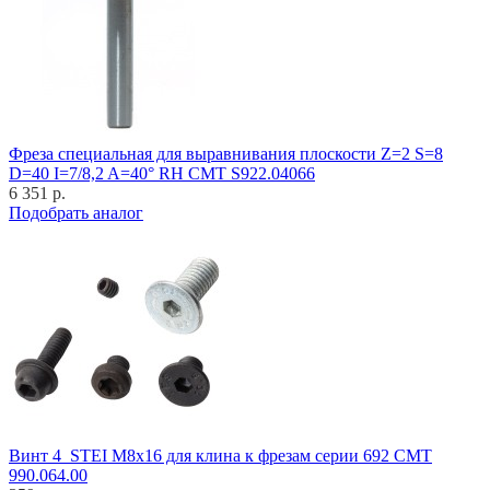
Фреза специальная для выравнивания плоскости Z=2 S=8
D=40 I=7/8,2 A=40° RH CMT S922.04066
6 351 р.
Подобрать аналог
Винт 4_STEI M8x16 для клина к фрезам серии 692 CMT
990.064.00