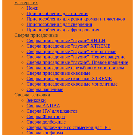
мастерских
Ножи
Приспособления для пиления
Приспособления для резки кромки и пластиков
Приспособления для сверления
Приспособления для фрезерования
Сверла присадочные
Сверла присадочные "глухие" RH-LH
Сверла присадочные "глухие" XTREME
Сверла присадочные "глухие" монолитные
Сверла присадочные "глухие". Левое вращение
Сверла присадочные "глухие". Правое вращение
Сверла присадочные с резьбовым хвостовиком
Сверла присадочные сквозные
Сверла присадочные сквозные XTREME
Сверла присадочные сквозные монолитные
Сверла чашечные
Сверла, зенковки
Зенковки
Сверла ANUBA
Сверла HW для шкантов
Сверла Форстнера
Сверла долбежные
Сверла долбежные со стамеской для JET
Сверла конфирмат