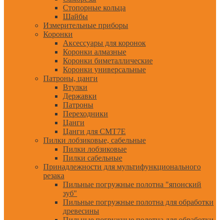
Стопорные кольца
Шайбы
Измерительные приборы
Коронки
Аксессуары для коронок
Коронки алмазные
Коронки биметаллические
Коронки универсальные
Патроны, цанги
Втулки
Державки
Патроны
Переходники
Цанги
Цанги для CMT7E
Пилки лобзиковые, сабельные
Пилки лобзиковые
Пилки сабельные
Принадлежности для мультифункционального
резака
Пильные погружные полотна "японский
зуб"
Пильные погружные полотна для обработки
древесины
Пильные погружные полотна для обработки