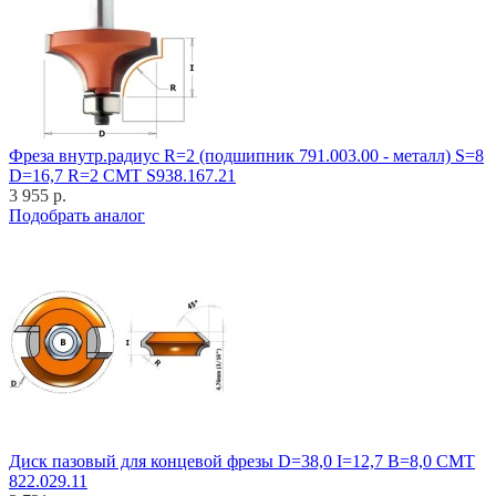
Фреза внутр.радиус R=2 (подшипник 791.003.00 - металл) S=8
D=16,7 R=2 CMT S938.167.21
3 955 р.
Подобрать аналог
Диск пазовый для концевой фрезы D=38,0 I=12,7 B=8,0 CMT
822.029.11