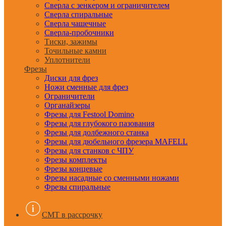
Сверла с зенкером и ограничителем
Сверла спиральные
Сверла чашечные
Сверла-пробочники
Тиски, зажимы
Точильные камни
Уплотнители
Фрезы
Диски для фрез
Ножи сменные для фрез
Ограничители
Органайзеры
Фрезы для Festool Domino
Фрезы для глубокого пазования
Фрезы для долбежного станка
Фрезы для дюбельного фрезера MAFELL
Фрезы для станков с ЧПУ
Фрезы комплекты
Фрезы концевые
Фрезы насадные со сменными ножами
Фрезы спиральные
CMT в рассрочку