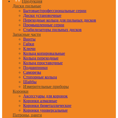
Продукция
Диски пильные
Бытовые/профессиональные серии
Диски установочные
Переходные кольца для пильных дисков
Промышленные серии
Стабилизаторы пильных дисков
Запасные части
Винты
Гайки
Ключи
Кольца копировальные
Кольца переходные
Кольца проставочные
Подшипники
Саморезы
Стопорные кольца
Шайбы
Измерительные приборы
Коронки
Аксессуары для коронок
Коронки алмазные
Коронки биметаллические
Коронки универсальные
Патроны, цанги