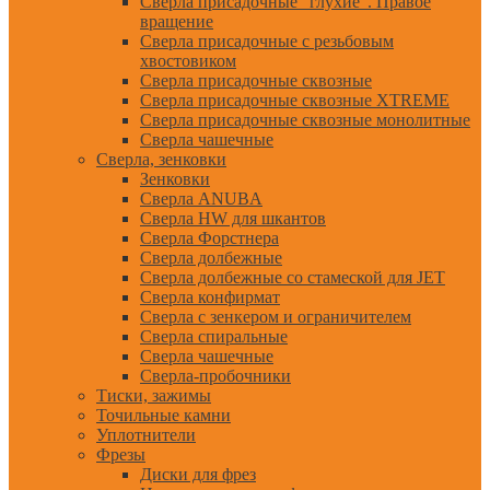
Сверла присадочные "глухие". Правое
вращение
Сверла присадочные с резьбовым
хвостовиком
Сверла присадочные сквозные
Сверла присадочные сквозные XTREME
Сверла присадочные сквозные монолитные
Сверла чашечные
Сверла, зенковки
Зенковки
Сверла ANUBA
Сверла HW для шкантов
Сверла Форстнера
Сверла долбежные
Сверла долбежные со стамеской для JET
Сверла конфирмат
Сверла с зенкером и ограничителем
Сверла спиральные
Сверла чашечные
Сверла-пробочники
Тиски, зажимы
Точильные камни
Уплотнители
Фрезы
Диски для фрез