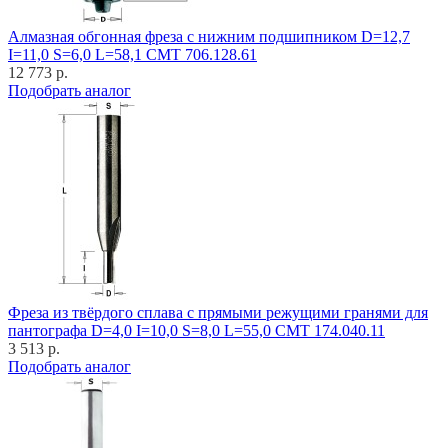
Алмазная обгонная фреза с нижним подшипником D=12,7
I=11,0 S=6,0 L=58,1 CMT 706.128.61
12 773 р.
Подобрать аналог
Фреза из твёрдого сплава с прямыми режущими гранями для
пантографа D=4,0 I=10,0 S=8,0 L=55,0 CMT 174.040.11
3 513 р.
Подобрать аналог