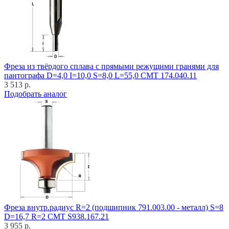
Фреза из твёрдого сплава с прямыми режущими гранями для
пантографа D=4,0 I=10,0 S=8,0 L=55,0 CMT 174.040.11
3 513 р.
Подобрать аналог
Фреза внутр.радиус R=2 (подшипник 791.003.00 - металл) S=8
D=16,7 R=2 CMT S938.167.21
3 955 р.