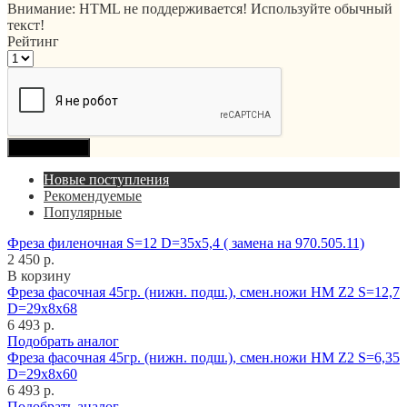
Внимание:
HTML не поддерживается! Используйте обычный
текст!
Рейтинг
Продолжить
Новые поступления
Рекомендуемые
Популярные
Фреза филеночная S=12 D=35x5,4 ( замена на 970.505.11)
2 450 р.
В корзину
Фреза фасочная 45гр. (нижн. подш.), смен.ножи HM Z2 S=12,7
D=29x8x68
6 493 р.
Подобрать аналог
Фреза фасочная 45гр. (нижн. подш.), смен.ножи HM Z2 S=6,35
D=29x8x60
6 493 р.
Подобрать аналог