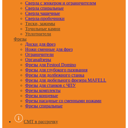
Сверла с зенкером и ограничителем
Сверла спиральные
Сверла чашечные
Сверла-пробочники
Тиски, зажимы
Точильные камни
Уплотнители
Фрезы
Диски для фрез
Ножи сменные для фрез
Ограничители
Органайзеры
Фрезы для Festool Domino
Фрезы для глубокого пазования
Фрезы для долбежного станка
Фрезы для дюбельного фрезера MAFELL
Фрезы для станков с ЧПУ
Фрезы комплекты
Фрезы концевые
Фрезы насадные со сменными ножами
Фрезы спиральные
CMT в рассрочку