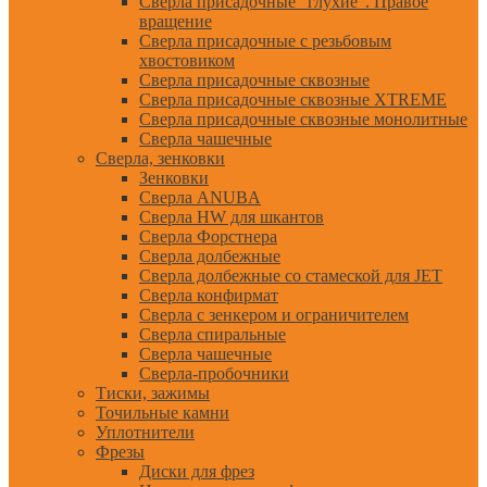
Сверла присадочные "глухие". Правое
вращение
Сверла присадочные с резьбовым
хвостовиком
Сверла присадочные сквозные
Сверла присадочные сквозные XTREME
Сверла присадочные сквозные монолитные
Сверла чашечные
Сверла, зенковки
Зенковки
Сверла ANUBA
Сверла HW для шкантов
Сверла Форстнера
Сверла долбежные
Сверла долбежные со стамеской для JET
Сверла конфирмат
Сверла с зенкером и ограничителем
Сверла спиральные
Сверла чашечные
Сверла-пробочники
Тиски, зажимы
Точильные камни
Уплотнители
Фрезы
Диски для фрез