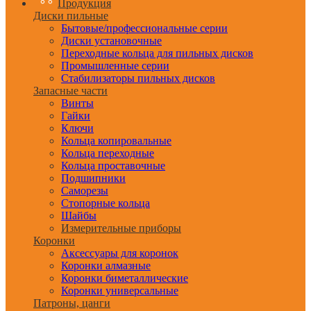
Продукция
Диски пильные
Бытовые/профессиональные серии
Диски установочные
Переходные кольца для пильных дисков
Промышленные серии
Стабилизаторы пильных дисков
Запасные части
Винты
Гайки
Ключи
Кольца копировальные
Кольца переходные
Кольца проставочные
Подшипники
Саморезы
Стопорные кольца
Шайбы
Измерительные приборы
Коронки
Аксессуары для коронок
Коронки алмазные
Коронки биметаллические
Коронки универсальные
Патроны, цанги