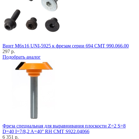
Винт M6x16 UNI-5925 к фрезам серии 694 CMT 990.066.00
297 р.
Подобрать аналог
Фреза специальная для выравнивания плоскости Z=2 S=8
D=40 I=7/8,2 A=40° RH CMT S922.04066
6 351 р.