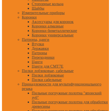
Стопорные кольца
Шайбы
Измерительные приборы
Коронки
Аксессуары для коронок
Коронки алмазные
Коронки биметаллические
Коронки универсальные
Патроны, цанги
Втулки
Державки
Патроны
Переходники
Цанги
Цанги для CMT7E
Пилки лобзиковые, сабельные
Пилки лобзиковые
Пилки сабельные
Принадлежности для мультифункционального
резака
Пильные погружные полотна "японский
зуб"
Пильные погружные полотна для обработки
древесины
Пильные погружные полотна для обработки