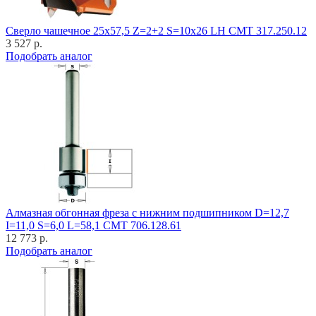
Cверло чашечное 25x57,5 Z=2+2 S=10x26 LH CMT 317.250.12
3 527 р.
Подобрать аналог
Алмазная обгонная фреза с нижним подшипником D=12,7
I=11,0 S=6,0 L=58,1 CMT 706.128.61
12 773 р.
Подобрать аналог