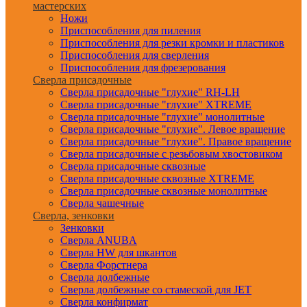
мастерских
Ножи
Приспособления для пиления
Приспособления для резки кромки и пластиков
Приспособления для сверления
Приспособления для фрезерования
Сверла присадочные
Сверла присадочные "глухие" RH-LH
Сверла присадочные "глухие" XTREME
Сверла присадочные "глухие" монолитные
Сверла присадочные "глухие". Левое вращение
Сверла присадочные "глухие". Правое вращение
Сверла присадочные с резьбовым хвостовиком
Сверла присадочные сквозные
Сверла присадочные сквозные XTREME
Сверла присадочные сквозные монолитные
Сверла чашечные
Сверла, зенковки
Зенковки
Сверла ANUBA
Сверла HW для шкантов
Сверла Форстнера
Сверла долбежные
Сверла долбежные со стамеской для JET
Сверла конфирмат