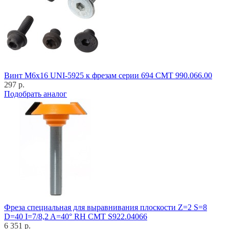
Винт M6x16 UNI-5925 к фрезам серии 694 CMT 990.066.00
297 р.
Подобрать аналог
Фреза специальная для выравнивания плоскости Z=2 S=8
D=40 I=7/8,2 A=40° RH CMT S922.04066
6 351 р.