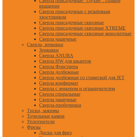
Сверла присадочные "глухие". Правое
вращение
Сверла присадочные с резьбовым
хвостовиком
Сверла присадочные сквозные
Сверла присадочные сквозные XTREME
Сверла присадочные сквозные монолитные
Сверла чашечные
Сверла, зенковки
Зенковки
Сверла ANUBA
Сверла HW для шкантов
Сверла Форстнера
Сверла долбежные
Сверла долбежные со стамеской для JET
Сверла конфирмат
Сверла с зенкером и ограничителем
Сверла спиральные
Сверла чашечные
Сверла-пробочники
Тиски, зажимы
Точильные камни
Уплотнители
Фрезы
Диски для фрез