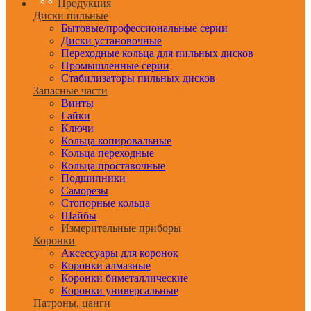
Продукция
Диски пильные
Бытовые/профессиональные серии
Диски установочные
Переходные кольца для пильных дисков
Промышленные серии
Стабилизаторы пильных дисков
Запасные части
Винты
Гайки
Ключи
Кольца копировальные
Кольца переходные
Кольца проставочные
Подшипники
Саморезы
Стопорные кольца
Шайбы
Измерительные приборы
Коронки
Аксессуары для коронок
Коронки алмазные
Коронки биметаллические
Коронки универсальные
Патроны, цанги