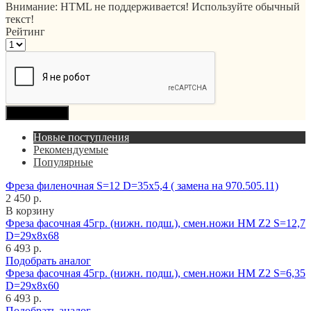
Внимание:
HTML не поддерживается! Используйте обычный
текст!
Рейтинг
Продолжить
Новые поступления
Рекомендуемые
Популярные
Фреза филеночная S=12 D=35x5,4 ( замена на 970.505.11)
2 450 р.
В корзину
Фреза фасочная 45гр. (нижн. подш.), смен.ножи HM Z2 S=12,7
D=29x8x68
6 493 р.
Подобрать аналог
Фреза фасочная 45гр. (нижн. подш.), смен.ножи HM Z2 S=6,35
D=29x8x60
6 493 р.
Подобрать аналог