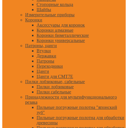
Стопорные кольца
Шайбы
Измерительные приборы
Коронки
Аксессуары для коронок
Коронки алмазные
Коронки биметаллические
Коронки универсальные
Патроны, цанги
Втулки
Державки
Патроны
Переходники
Цанги
Цанги для CMT7E
Пилки лобзиковые, сабельные
Пилки лобзиковые
Пилки сабельные
Принадлежности для мультифункционального
резака
Пильные погружные полотна "японский
зуб"
Пильные погружные полотна для обработки
древесины
Пильные погружные полотна для обработки