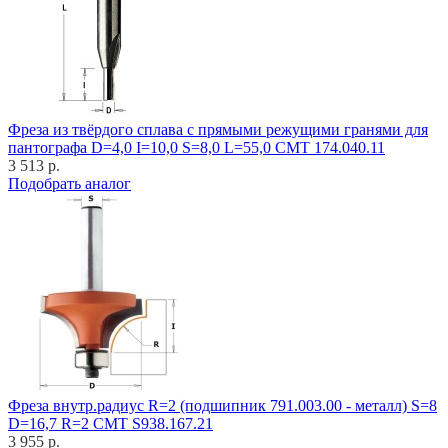
Фреза из твёрдого сплава с прямыми режущими гранями для
пантографа D=4,0 I=10,0 S=8,0 L=55,0 CMT 174.040.11
3 513 р.
Подобрать аналог
Фреза внутр.радиус R=2 (подшипник 791.003.00 - металл) S=8
D=16,7 R=2 CMT S938.167.21
3 955 р.