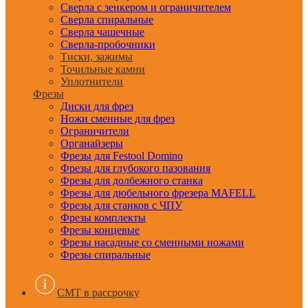
Сверла с зенкером и ограничителем
Сверла спиральные
Сверла чашечные
Сверла-пробочники
Тиски, зажимы
Точильные камни
Уплотнители
Фрезы
Диски для фрез
Ножи сменные для фрез
Ограничители
Органайзеры
Фрезы для Festool Domino
Фрезы для глубокого пазования
Фрезы для долбежного станка
Фрезы для дюбельного фрезера MAFELL
Фрезы для станков с ЧПУ
Фрезы комплекты
Фрезы концевые
Фрезы насадные со сменными ножами
Фрезы спиральные
CMT в рассрочку