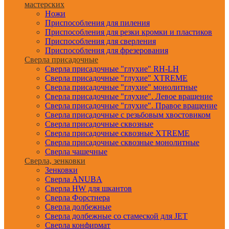
мастерских
Ножи
Приспособления для пиления
Приспособления для резки кромки и пластиков
Приспособления для сверления
Приспособления для фрезерования
Сверла присадочные
Сверла присадочные "глухие" RH-LH
Сверла присадочные "глухие" XTREME
Сверла присадочные "глухие" монолитные
Сверла присадочные "глухие". Левое вращение
Сверла присадочные "глухие". Правое вращение
Сверла присадочные с резьбовым хвостовиком
Сверла присадочные сквозные
Сверла присадочные сквозные XTREME
Сверла присадочные сквозные монолитные
Сверла чашечные
Сверла, зенковки
Зенковки
Сверла ANUBA
Сверла HW для шкантов
Сверла Форстнера
Сверла долбежные
Сверла долбежные со стамеской для JET
Сверла конфирмат