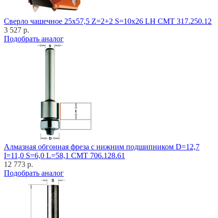
Cверло чашечное 25x57,5 Z=2+2 S=10x26 LH CMT 317.250.12
3 527 р.
Подобрать аналог
Алмазная обгонная фреза с нижним подшипником D=12,7
I=11,0 S=6,0 L=58,1 CMT 706.128.61
12 773 р.
Подобрать аналог